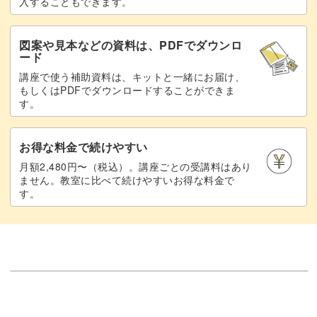
入することもできます。
マクラメは、ボードとクリップ、材料があれば手軽に始め
図案や見本などの資料は、PDFでダウンロ
ード
られます。
講座で使う補助資料は、キットと一緒にお届け、
もしくはPDFでダウンロードすることができま
途中で中断してもそのまま置いておけばOK、部屋を移動
す。
して作業することも可能です♪
お得な料金で続けやすい
月額2,480円〜（税込）。講座ごとの受講料はあり
ません。教室に比べて続けやすいお得な料金で
す。
育児のスキマ時間に楽しめて、暮らしの中でも活かせるマ
クラメのアイテム。
この講座を通して、赤ちゃんとの毎日をもっと豊かにして
みませんか？