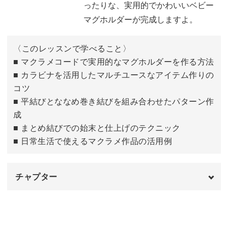
ったりな、実用的でかわいいベビー
かばんにつけたりベビーカーにつけたりできるので、持ち
マグホルダーが完成しますよ。
運びがぐんとラクになりますよ。
〈このレッスンで学べること〉
■ マクラメコードで実用的なマグホルダーを作る方法
■ カラビナを活用したマルチユースなアイテム作りの
市販のホルダーは子ども向けのデザインが多いですが、マ
コツ
クラメで大人っぽい雰囲気に。
■ 平結びとななめ巻き結びを組み合わせたパターン作
成
ツヤのあるコードなので上品さと優しい雰囲気を両立して
■ まとめ結びでの始末と仕上げのテクニック
おり、赤ちゃんとのお出かけがぐっとおしゃれになります
■ 日常生活で使えるマクラメ作品の活用例
よ♪
チャプター
はじめに
00:00
マクラメのパターン作りが学べる
使用材料・道具
01:00