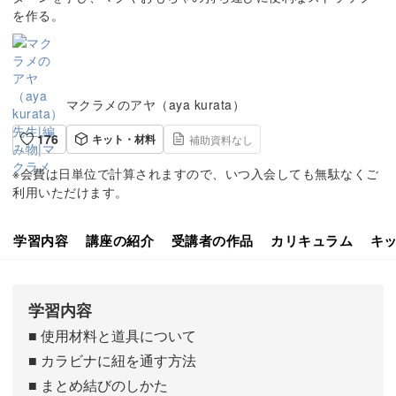
を作る。
マクラメのアヤ（aya kurata）
176
キット・材料
補助資料なし
※会費は日単位で計算されますので、いつ入会しても無駄なくご
利用いただけます。
学習内容
講座の紹介
受講者の作品
カリキュラム
キ
学習内容
■ 使用材料と道具について
■ カラビナに紐を通す方法
■ まとめ結びのしかた