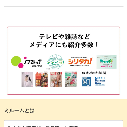
この講座で学べるのは、マクラメのパターン作り。
マクラメコードの切り方
01:54
基本の平結びや斜め巻き結びを組み合わせて、立体感のあ
カラビナにひもを通してまとめ結びをする
02:41
る模様を作っていきましょう。
平結びをする
06:43
ななめ巻き結びをする
10:05
パターンを覚えればあとは繰り返しで、無心になれるのも
平結びをする
12:33
魅力のひとつ。
パターンを繰り返し結ぶ
15:25
ほどよい隙間が軽やかで、結んでいくほど美しいデザイン
カラビナをつけてまとめ結びをする
19:35
に癒やされますよ♪
完成♪
22:57
ミルームとは
結ぶ順番や回数を変えてみると、オリジナルの模様も作れ