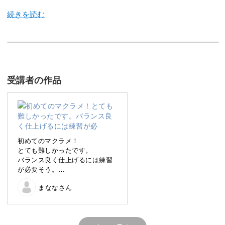
この講座では、ベビーマグにさっとつけて使えるマグホル
ダーを作ります。
受講者の作品
マクラメのパターン作りを学びながら、大人かわいいナチ
ュラルテイストなアイテムが完成しますよ♪
初めてのマクラメ！
とても難しかったです。
バランス良く仕上げるには練習
カラビナリングをつけているので、マグだけでなくさまざ
が必要そう。
まなものに使えます。
いびつですが、それはそれで使
まななさん
ううちに愛着がわきそうなので
良しということで。
お出かけがちょっと楽しくなるような、素敵なマクラメ作
品を一緒に作っていきましょう！