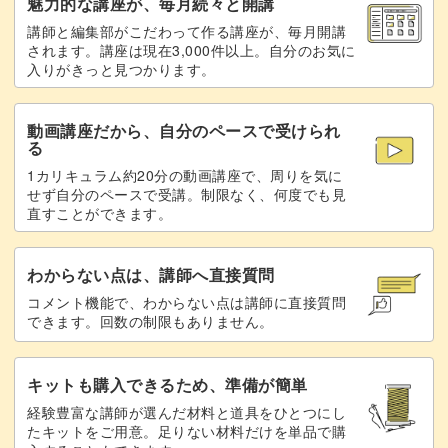
魅力的な講座が、毎月続々と開講
ます。
講師と編集部がこだわって作る講座が、毎月開講
されます。講座は現在3,000件以上。自分のお気に
入りがきっと見つかります。
色違いなどさまざまなバリエーションを楽しんでください
ね！
動画講座だから、自分のペースで受けられ
る
1カリキュラム約20分の動画講座で、周りを気に
せず自分のペースで受講。制限なく、何度でも見
直すことができます。
スキマ時間にできるから、育児中にぴったり
わからない点は、講師へ直接質問
「いつ赤ちゃんが泣くかわからないから、手芸はあきらめ
コメント機能で、わからない点は講師に直接質問
た」
できます。回数の制限もありません。
育児中は、そんな悩みを抱えている方も多いのではないで
キットも購入できるため、準備が簡単
しょうか。
経験豊富な講師が選んだ材料と道具をひとつにし
たキットをご用意。足りない材料だけを単品で購