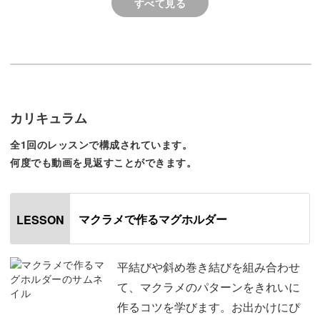
すべて見る
持ち運びをラクに、おしゃれに
小さいお子様とのお出かけに欠かせないベビーマグ。
カリキュラム
全1回のレッスンで構成されています。
赤ちゃんが持ちやすいようになっているものの、お出かけ
何度でも動画を見返すことができます。
時には「どうやって持ち歩こう？」と悩むアイテムでもあ
ります。
マクラメで作るマグホルダー
LESSON
平結びや斜め巻き結びを組み合わせ
今回作るマグホルダーは、輪っかを持ち手に通すだけの簡
て、マクラメのパターンをきれいに
単仕様◎
作るコツを学びます。お出かけにぴ