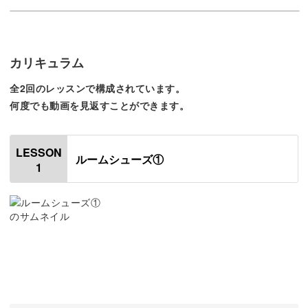
今回の講座では、ドール用ルームシューズの作り方をご紹
介します。
カリキュラム
かぎ針で増し目と減らし目をしながら、立体的に仕上げる
全2回のレッスンで構成されています。
テクニックが習得できます◎
何度でも動画を見返すことができます。
LESSON
ルームシューズ①
1
作るのはなんと、かかとからつま先まで3cmの小さなルー
ムシューズ！
小さいなかにも、くさり編みや細編みなど手編みの基本が
たくさんつまっている作品です。