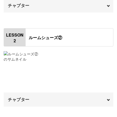
チャプター
本格的なルームシューズの編み方
オープニング
00:00
ルームシューズは、底の部分と側面でちがった素材になっ
はじめに
00:20
ていることが多いもの。
LESSON
ルームシューズ②
2
使用材料・道具
00:56
ドール用としてもその機能にこだわり、レッスンでは底と
側面で糸を変えて編んでいきます。
編み図について
01:57
1段目を編む
02:41
2段目を編む
05:19
どうやって途中で糸を変えるのか、その変え方や編み方の
3段目を編む
違いについても解説していきますね。
13:20
チャプター
4段目を編む
18:19
こうして細部にまでこだわることで、本格的なルームシュ
ーズに仕上げることができますよ♪
オープニング
00:00