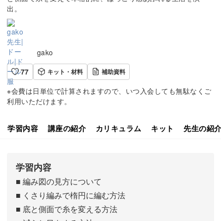
出。
gako
77
キット・材料
補助資料
※会費は日単位で計算されますので、いつ入会しても無駄なくご
利用いただけます。
学習内容
講座の紹介
カリキュラム
キット
先生の紹
学習内容
■ 編み図の見方について
■ くさり編みで楕円に編む方法
■ 底と側面で糸を変える方法