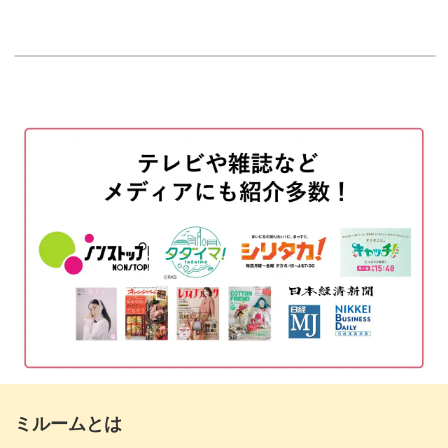
はじめに
00:20
糸始末をして5段目を編む
00:42
この編み方の使い分けは、応用すればバッグを編むときに
6段目を編む
も使えるもの。
08:51
糸始末をする
13:26
ルームシューズ作りをきっかけに、いろんな小物作りに発
展していただけます。
つま先にポンポンの飾りをつける
14:58
完成♪
18:36
短時間で編める初心者向けアイテム
基本のくさり編みや細編みなど、いろんな技術を学べるこ
のルームシューズ。
ミルームとは