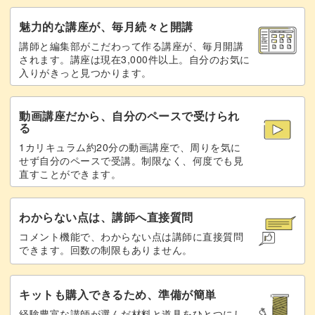
たくさん知識を得ながらも、小さい作品なので短時間で完
魅力的な講座が、毎月続々と開講
成できるのが魅力です◎
講師と編集部がこだわって作る講座が、毎月開講
されます。講座は現在3,000件以上。自分のお気に
入りがきっと見つかります。
細かい部分もありますが、初心者さんにもわかりやすいよ
動画講座だから、自分のペースで受けられ
う丁寧に説明していますのでご安心ください。
る
1カリキュラム約20分の動画講座で、周りを気に
せず自分のペースで受講。制限なく、何度でも見
「手編みははじめてだけど、いろんな編み方を知りたい」
直すことができます。
という方にもぴったりな内容となっています。
わからない点は、講師へ直接質問
コメント機能で、わからない点は講師に直接質問
できます。回数の制限もありません。
また、ルームシューズは2つで1セット。
キットも購入できるため、準備が簡単
1つ目で学習したことが2つ目を作るときに復習できるの
経験豊富な講師が選んだ材料と道具をひとつにし