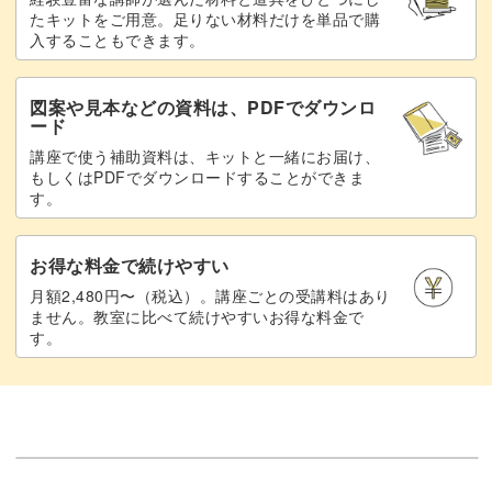
で、だんだん上達するのが実感できますよ♪
たキットをご用意。足りない材料だけを単品で購
入することもできます。
図案や見本などの資料は、PDFでダウンロ
ード
仕上げのポンポンでかわいさアップ！
講座で使う補助資料は、キットと一緒にお届け、
もしくはPDFでダウンロードすることができま
す。
シンプルなルームシューズですが、最後にポンポンをつけ
ることで素敵なアクセントに。
お得な料金で続けやすい
とれないようにしっかりと縫いつけるコツもお教えしま
月額2,480円〜（税込）。講座ごとの受講料はあり
ません。教室に比べて続けやすいお得な料金で
す。
す。
ポンポンをつけたルームシューズは、ドールの足元をいっ
そう可愛くしてくれることまちがいなし！