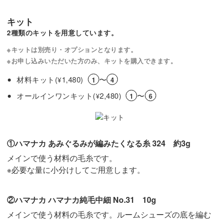
キット
履かせるのはもちろん、置いておくだけでも素敵なインテ
2種類のキットを用意しています。
リアになりますよ◎
※キットは別売り・オプションとなります。
※お申し込みいただいた方のみ、キットを購入できます。
材料キット(
1,480)
〜
¥
1
4
かぎ針編みの基礎を学びながら、かわいいドール用ルーム
オールインワンキット(
2,480)
〜
¥
1
6
シューズを作ってみませんか？
レッスンでお待ちしています！
①ハマナカ あみぐるみが編みたくなる糸 324 約3g
メインで使う材料の毛糸です。
※必要な量に小分けしてご用意します。
②ハマナカ ハマナカ純毛中細 No.31 10g
メインで使う材料の毛糸です。ルームシューズの底を編む