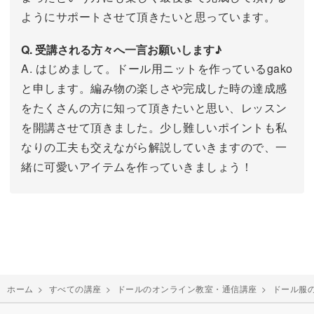
ようにサポートさせて頂きたいと思っています。
Q. 受講される方々へ一言お願いします♪
A. はじめまして。ドール用ニットを作っているgako
と申します。編み物の楽しさや完成した時の達成感
をたくさんの方に知って頂きたいと思い、レッスン
を開講させて頂きました。少し難しいポイントも私
なりの工夫も交えながら解説していきますので、一
緒に可愛いアイテムを作っていきましょう！
ホーム
>
すべての講座
>
ドールのオンライン教室・通信講座
>
ドール服