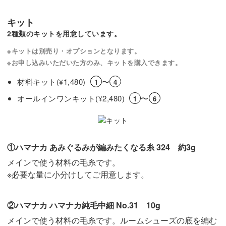
キット
履かせるのはもちろん、置いておくだけでも素敵なインテ
2種類のキットを用意しています。
リアになりますよ◎
※キットは別売り・オプションとなります。
※お申し込みいただいた方のみ、キットを購入できます。
材料キット(
1,480)
〜
¥
1
4
かぎ針編みの基礎を学びながら、かわいいドール用ルーム
オールインワンキット(
2,480)
〜
¥
1
6
シューズを作ってみませんか？
レッスンでお待ちしています！
①ハマナカ あみぐるみが編みたくなる糸 324 約3g
メインで使う材料の毛糸です。
※必要な量に小分けしてご用意します。
②ハマナカ ハマナカ純毛中細 No.31 10g
メインで使う材料の毛糸です。ルームシューズの底を編む