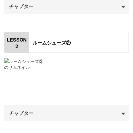
チャプター
本格的なルームシューズの編み方
オープニング
00:00
ルームシューズは、底の部分と側面でちがった素材になっ
はじめに
00:20
ていることが多いもの。
LESSON
ルームシューズ②
2
使用材料・道具
00:56
ドール用としてもその機能にこだわり、レッスンでは底と
側面で糸を変えて編んでいきます。
編み図について
01:57
1段目を編む
02:41
2段目を編む
05:19
どうやって途中で糸を変えるのか、その変え方や編み方の
3段目を編む
違いについても解説していきますね。
13:20
チャプター
4段目を編む
18:19
こうして細部にまでこだわることで、本格的なルームシュ
ーズに仕上げることができますよ♪
オープニング
00:00