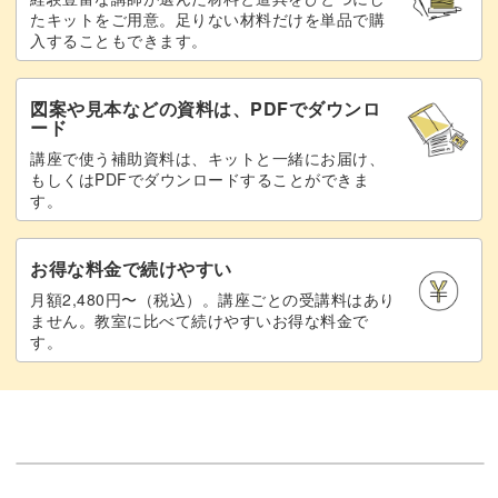
で、だんだん上達するのが実感できますよ♪
たキットをご用意。足りない材料だけを単品で購
入することもできます。
図案や見本などの資料は、PDFでダウンロ
ード
仕上げのポンポンでかわいさアップ！
講座で使う補助資料は、キットと一緒にお届け、
もしくはPDFでダウンロードすることができま
す。
シンプルなルームシューズですが、最後にポンポンをつけ
ることで素敵なアクセントに。
お得な料金で続けやすい
とれないようにしっかりと縫いつけるコツもお教えしま
月額2,480円〜（税込）。講座ごとの受講料はあり
ません。教室に比べて続けやすいお得な料金で
す。
す。
ポンポンをつけたルームシューズは、ドールの足元をいっ
そう可愛くしてくれることまちがいなし！