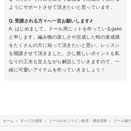
ようにサポートさせて頂きたいと思っています。
Q. 受講される方々へ一言お願いします♪
A. はじめまして。ドール用ニットを作っているgako
と申します。編み物の楽しさや完成した時の達成感
をたくさんの方に知って頂きたいと思い、レッスン
を開講させて頂きました。少し難しいポイントも私
なりの工夫も交えながら解説していきますので、一
緒に可愛いアイテムを作っていきましょう！
ホーム
>
すべての講座
>
ドールのオンライン教室・通信講座
>
ドール服