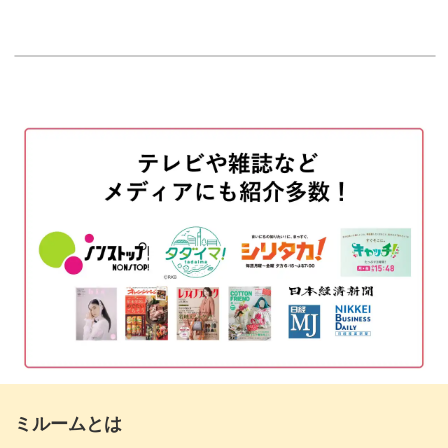
はじめに
00:20
糸始末をして5段目を編む
00:42
この編み方の使い分けは、応用すればバッグを編むときに
6段目を編む
も使えるもの。
08:51
糸始末をする
13:26
ルームシューズ作りをきっかけに、いろんな小物作りに発
展していただけます。
つま先にポンポンの飾りをつける
14:58
完成♪
18:36
短時間で編める初心者向けアイテム
基本のくさり編みや細編みなど、いろんな技術を学べるこ
のルームシューズ。
ミルームとは