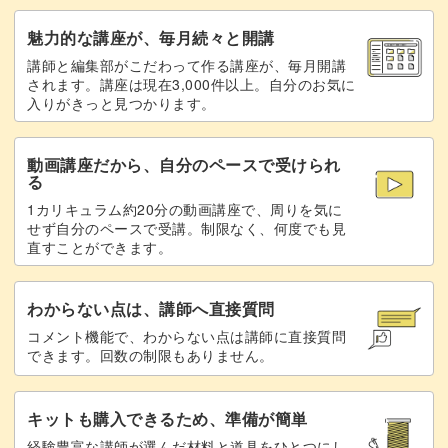
たくさん知識を得ながらも、小さい作品なので短時間で完
魅力的な講座が、毎月続々と開講
成できるのが魅力です◎
講師と編集部がこだわって作る講座が、毎月開講
されます。講座は現在3,000件以上。自分のお気に
入りがきっと見つかります。
細かい部分もありますが、初心者さんにもわかりやすいよ
動画講座だから、自分のペースで受けられ
う丁寧に説明していますのでご安心ください。
る
1カリキュラム約20分の動画講座で、周りを気に
せず自分のペースで受講。制限なく、何度でも見
「手編みははじめてだけど、いろんな編み方を知りたい」
直すことができます。
という方にもぴったりな内容となっています。
わからない点は、講師へ直接質問
コメント機能で、わからない点は講師に直接質問
できます。回数の制限もありません。
また、ルームシューズは2つで1セット。
キットも購入できるため、準備が簡単
1つ目で学習したことが2つ目を作るときに復習できるの
経験豊富な講師が選んだ材料と道具をひとつにし