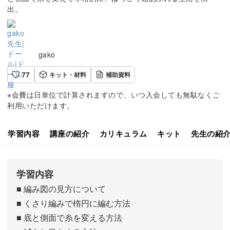
出。
gako
77
キット・材料
補助資料
※会費は日単位で計算されますので、いつ入会しても無駄なくご
利用いただけます。
学習内容
講座の紹介
カリキュラム
キット
先生の紹
学習内容
■ 編み図の見方について
■ くさり編みで楕円に編む方法
■ 底と側面で糸を変える方法