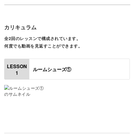
今回の講座では、ドール用ルームシューズの作り方をご紹
介します。
カリキュラム
かぎ針で増し目と減らし目をしながら、立体的に仕上げる
全2回のレッスンで構成されています。
テクニックが習得できます◎
何度でも動画を見返すことができます。
LESSON
ルームシューズ①
1
作るのはなんと、かかとからつま先まで3cmの小さなルー
ムシューズ！
小さいなかにも、くさり編みや細編みなど手編みの基本が
たくさんつまっている作品です。