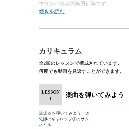
マリンバ奏者の横田郁美です。
この講座では、「クシコス・ポスト」
ロップ」を木琴で演奏する方法をレク
カリキュラム
全2回のレッスンで構成されています。
少し難しい楽曲ではありますが、楽し
何度でも動画を見返すことができます。
LESSON
楽曲を弾いてみよう
1
演奏できたら爽快！楽しい
「道化師のギャロップ」は、ロシアの