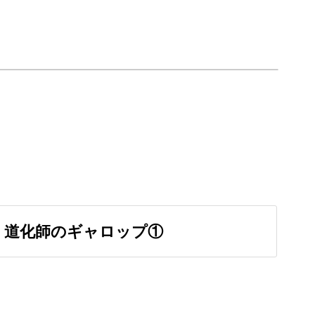
と並び運動会でよく使われる楽曲「道化師のギャ
チャーします。
みながら学んでいただけますよ♪
 道化師のギャロップ①
楽曲
カバレフスキー作曲の運動会でおなじみの楽しい