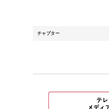
Aを練習する
弾き始める前に楽譜を読みこむことが
Bを練習する
どんなリズムで、どの音が基本になっ
Cを練習する
ね。
チャプター
Dを練習する
オープニング
Eを練習する
はじめに
コーダを練習する
実際にどのように演奏するのか、動画
繰り返し記号について
一気に演奏できるようにはなりません
強弱記号について
ますよ♪
アクセントについて
テンポ60で練習する