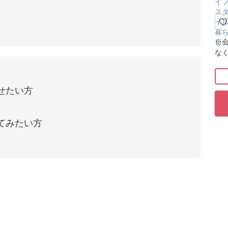
※
な
せたい方
てみたい方