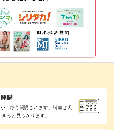
12:40
レベルアップ
15:53
書いてある繰り返し記号や強弱記号について、分
17:52
を学ぶことができますよ◎
と開講
座が、毎月開講されます。講座は現
かもしれませんが、たまには止まらずに一曲通し
りがきっと見つかります。