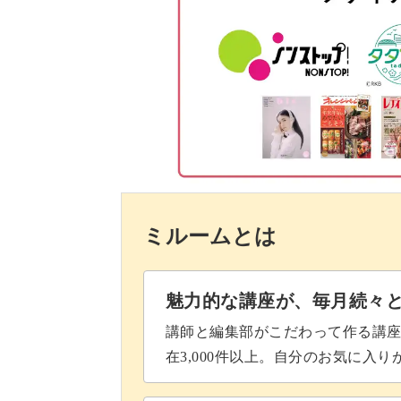
テンポ100で練習する
アクセントや強弱をつけて
伴奏をつけて練習する
一通り弾けるようになったら、楽譜に
おわりに
かりやすくご説明します。
曲に豊かな表情をつける、大切な知識
ミルームとは
音や手順を多少間違えても大丈夫。
魅力的な講座が、毎月続々
講師と編集部がこだわって作る講
「あ、間違えた！」と止まってしまう
在3,000件以上。自分のお気に入
て練習してみてくださいね。