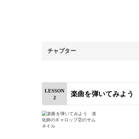
曲！
聞くだけで運動会の雰囲気を思い出す
チャプター
少し難しい楽曲ではありますが、一段
オープニング
はじめに
形になって1曲弾けるようになると気
LESSON
楽曲を弾いてみよう
2
使用道具
拍子を確認する
楽譜の丁寧な読みこみがポ
冒頭を練習する