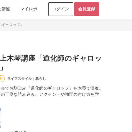
の講座
マイレポ
ログイン
会員登録
のギャロップ」
上木琴講座「道化師のギャロッ
」
ライフスタイル
暮らし
級
|
動会でお馴染み『道化師のギャロップ』を木琴で演奏。
譜の丁寧な読み込み、アクセントや強弱の付け方を学
。