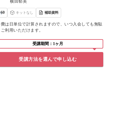
横田郁美
60
キットなし
補助資料
会費は日単位で計算されますので、いつ入会しても無駄
くご利用いただけます。
受講期間：1ヶ月
受講方法を選んで申し込む