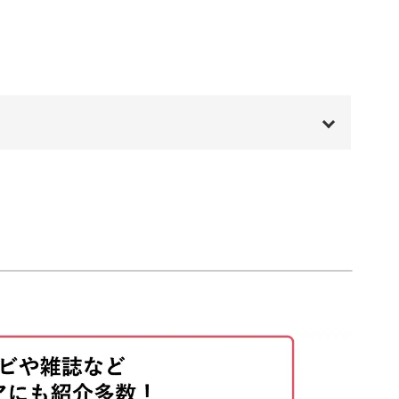
05:03
大切です。
08:56
ているか、楽譜の見方も丁寧に解説していきます
11:09
12:13
00:00
13:14
00:20
20:07
で確認しながら進めていきましょう。
00:52
が、少しずつ進めれば着実に完成形に近づいてき
01:50
03:58
05:41