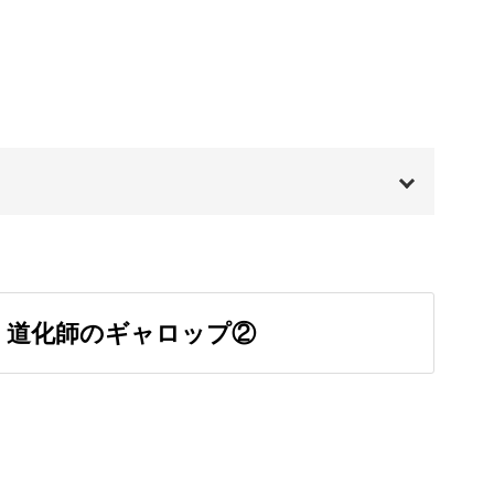
方も多いのではないでしょうか。
階ずつ一緒に練習していきましょう！
00:00
00:20
分爽快でとっても楽しいですよ！
 道化師のギャロップ②
01:28
02:09
イント
03:00