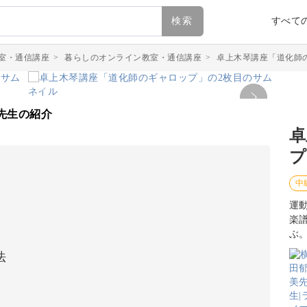
検索
すべて
室・通信講座
>
暮らしのオンライン教室・通信講座
>
卓上木琴講座「道化師
先生の紹介
卓
プ
中
運
楽
ぶ
法