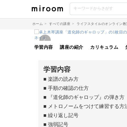
ホーム
>
すべての講座
>
ライフスタイルのオンライン教
学習内容
講座の紹介
カリキュラム
学習内容
■ 楽譜の読み方
■ 手順の確認の仕方
■ 『道化師のギャロップ』の弾き方
■ メトロノームをつけて練習する方
■ 繰り返し記号
■ 強弱記号