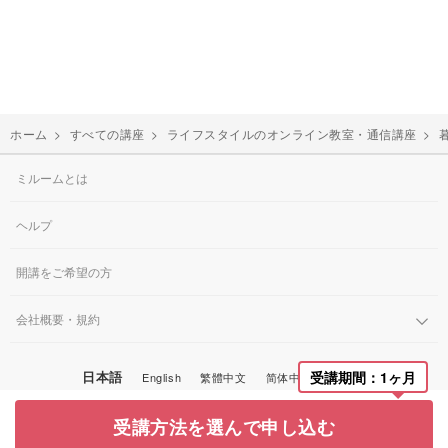
ホーム
>
すべての講座
>
ライフスタイルのオンライン教室・通信講座
>
ミルームとは
ヘルプ
開講をご希望の方
会社概要・規約
日本語
受講期間：1ヶ月
English
繁體中文
简体中文
한국어
© Miroom, Inc.
受講方法を選んで申し込む