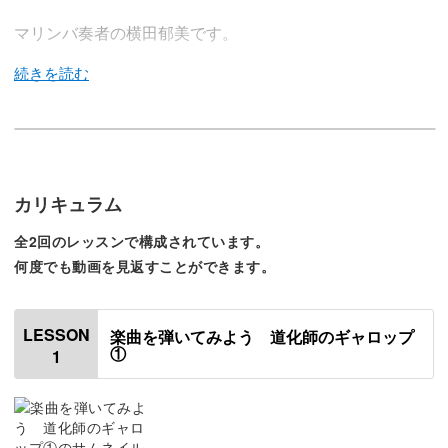
マリンバ奏者の横田郁美です。
この講座では、「クシコス・ポスト」と並び運動会でよく
使われる楽曲「道化師のギャロップ」を木琴で演奏する方
法をレクチャーします。
カリキュラム
全2回のレッスンで構成されています。
少し難しい楽曲ではありますが、楽しみながら学んでいた
何度でも動画を見返すことができます。
だけますよ♪
LESSON
楽曲を弾いてみよう 道化師のギャロップ
①
1
演奏できたら爽快！楽しい楽曲