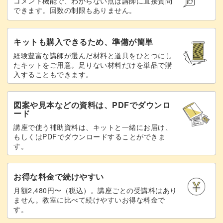
コメント機能で、わからない点は講師に直接質問
できます。回数の制限もありません。
卓上木琴の弾き方や楽譜の読み方を知ると、いろいろな曲
キットも購入できるため、準備が簡単
を演奏できる楽しみが増えます♪
経験豊富な講師が選んだ材料と道具をひとつにし
たキットをご用意。足りない材料だけを単品で購
入することもできます。
ぜひみなさんもこの機会にチャレンジしてみませんか？
図案や見本などの資料は、PDFでダウンロ
ード
講座で使う補助資料は、キットと一緒にお届け、
もしくはPDFでダウンロードすることができま
す。
お得な料金で続けやすい
月額2,480円〜（税込）。講座ごとの受講料はあり
ません。教室に比べて続けやすいお得な料金で
す。