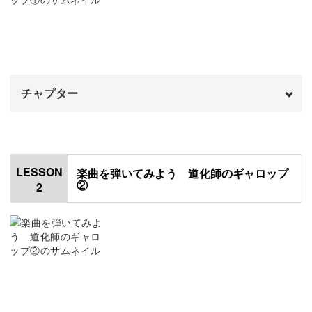
「道化師のギャロップ」は、ロシアのカバレフスキー作曲
の運動会でおなじみの楽しい曲！
聞くだけで運動会の雰囲気を思い出す方も多いのではない
でしょうか。
チャプター
オープニング
00:00
はじめに
00:20
少し難しい楽曲ではありますが、一段階ずつ一緒に練習し
LESSON
楽曲を弾いてみよう 道化師のギャロップ
ていきましょう！
②
2
使用道具
01:28
形になって1曲弾けるようになると気分爽快でとっても楽
拍子を確認する
02:09
しいですよ！
冒頭を練習する
03:00
Aを練習する
05:03