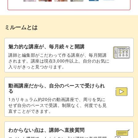
おわりに
17:52
アクセントや強弱をつけてレベルアップ
ミルームとは
一通り弾けるようになったら、楽譜に書いてある繰り返し
記号や強弱記号について、分かりやすくご説明します。
魅力的な講座が、毎月続々と開講
講師と編集部がこだわって作る講座が、毎月開講
曲に豊かな表情をつける、大切な知識を学ぶことができま
されます。講座は現在3,000件以上。自分のお気に
すよ◎
入りがきっと見つかります。
動画講座だから、自分のペースで受けられ
る
1カリキュラム約20分の動画講座で、周りを気に
音や手順を多少間違えても大丈夫。
せず自分のペースで受講。制限なく、何度でも見
直すことができます。
「あ、間違えた！」と止まってしまうかもしれませんが、
たまには止まらずに一曲通して練習してみてくださいね。
わからない点は、講師へ直接質問