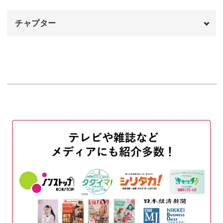
Bを練習する
08:56
楽譜の丁寧な読みこみがポイント
チャプター
Cを練習する
11:09
弾き始める前に楽譜を読みこむことが大切です。
Dを練習する
オープニング
12:13
00:00
どんなリズムで、どの音が基本になっているか、楽譜の見
Eを練習する
はじめに
13:14
00:20
方も丁寧に解説していきますね。
コーダを練習する
繰り返し記号について
20:07
00:52
強弱記号について
01:50
実際にどのように演奏するのか、動画で確認しながら進め
アクセントについて
03:58
ていきましょう。
テンポ60で練習する
05:41
一気に演奏できるようにはなりませんが、少しずつ進めれ
テンポ100で練習する
12:40
ば着実に完成形に近づいてきますよ♪
伴奏をつけて練習する
15:53