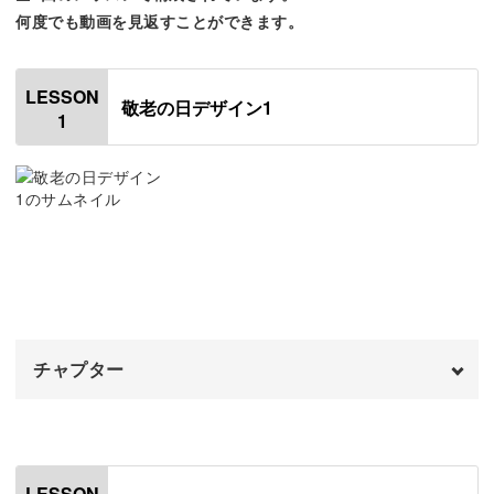
「敬老の日」は、お年を召した方や自分の祖父母の長寿を
何度でも動画を見返すことができます。
祝う日で、毎年9月の第3月曜日に国民の祝日として制定さ
れています。
LESSON
敬老の日デザイン1
1
今回練習していくほっこりするような可愛らしいデザイン
は、おじいちゃんやおばあちゃん、普段お世話になってい
る方に喜ばれること間違いなしです！
自分なりのアレンジも楽しんで
チャプター
カードを素敵に仕上げるためのコツやポイントを沢山ご紹
介しますが、何よりも楽しむことの方が優先です。
オープニング
00:00
はじめに
00:20
LESSON