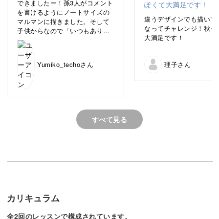
できましたー！孫3人がコメント
手書きのポストカードを作ろう
を書けるようにノートサイズの
違うデザインでも描いて
マルマンに描きました。そして
なってチャレンジ！秋っ
子供からなので「いつもありが
大満足です！
とう❤️」に🥰 下の部分の茶
色、水の加減を一定にする様に
心がけて塗りました！いい感じ
Yumiko_techoさん
理子さん
今回は、秋の紅葉した葉っぱや、赤や茶色に色づいた植物
にできたと思います。葉っぱは
上手くでき、紫のつぶつぶのお
のイラストをデザインしたポストカードを作ります。
花はまだまだかな！
いちょうやぶどうといった、敬老の日らしい秋色のモチー
すべて見る
フを描くコツ、絵にアクセントをつけるテクニックなど
を、1つずつ丁寧にレクチャーします♪
敬老の日にピッタリな作品に仕上げよう
カリキュラム
全2回のレッスンで構成されています。