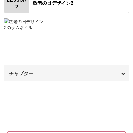
敬老の日デザイン2
2
使用材料・道具
00:52
使う色を変えたり、描くモチーフの数を増やしてみたり
と、自分なりのアレンジも楽しんでみてください。
パレットに色を出す
01:59
ちょっと変化を付けるだけで、全く違う雰囲気のイラスト
両端に線を書く
03:31
に変身しますよ♪
文字を書く
05:07
イチョウの葉を描く
06:54
チャプター
顔彩でアクセントをつける
09:39
ぜひ、自由な発想でアレンジ作品作りを楽しんでみてくだ
さいね。
完成♪
オープニング
10:28
00:00
はじめに
00:20
使用材料・道具
00:50
あたりをつける
02:05