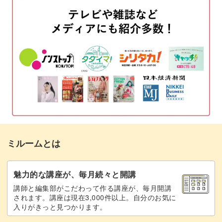
パレットに必要な色を準備する
02:54
葉っぱと花を描く
05:05
下側の太い線を書く
14:13
文字を書く
15:18
完成♪
16:50
ミルームとは
魅力的な講座が、毎月続々と開講
講師と編集部がこだわって作る講座が、毎月開講
されます。講座は現在3,000件以上。自分のお気に
入りがきっと見つかります。