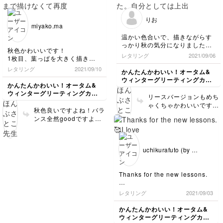
りお
miyako.ma
温かい色合いで、描きながらす
っかり秋の気分になりました。
秋色かわいいです！
自分としては上出来😊満足で
レタリング
2021/09/06
1枚目、葉っぱを大きく描きす
す❣️
ぎて最後まで描けなくて再度挑
レタリング
2021/09/10
かんたんかわいい！オータム&
戦！バランス難しいですね😭
ウィンターグリーティングカー
かんたんかわいい！オータム&
ド講座
ウィンターグリーティングカー
リースバージョンもめち
ド講座
ゃくちゃかわいいです❤️
秋色良いですよね！バラ
❤️❤️❤️❤️❤️
ンス全然goodですよー
🙌💓
uchikurafuto (by デ
ィアン)
Thanks for the new lessons.
🥰
レタリング
2021/09/03
I love the autumn vibes.
かんたんかわいい！オータム&
ウィンターグリーティングカー
Thanks as always Satoko