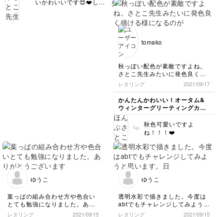
いかわいいです😍❤️しか
お花はまだまだかな！
もビッグサイズ！！！ナ
イスアイディアです
ね！！
tomako
秋っぽい配色が素敵ですよね。
さとこ先生みたいに発色良く描
ける様になるのが課題です😊
レタリング
2021/09/17
かんたんかわいい！オータム&
ウィンターグリーティングカー
ド講座
秋色可愛いですよ
ね！！！❤️
ゆうこ
ゆうこ
葉っぱの組み合わせ方や色合い
透明水彩で描きました。今度は
とても勉強になりました。あり
abtでもチャレンジしてみようと
がとうございます♡
思います。日本語を書くのも楽
レタリング
2021/09/15
レタリング
2021/09/15