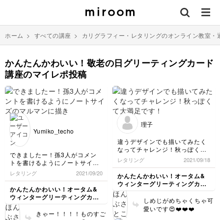
ホーム
>
すべての講座
>
カリグラフィー・レタリングのオンライン教室・
かんたんかわいい！敬老の日グリーティングカード
講座のマイレポ投稿
理子
Yumiko_techo
違うデザインでも描いてみたく
なってチャレンジ！秋っぽくて
できましたー！孫3人がコメン
大満足です！
レタリング
2021/09/18
トを書けるようにノートサイズ
のマルマンに描きました。そし
レタリング
2021/09/20
かんたんかわいい！オータム&
て子供からなので「いつもあり
ウィンターグリーティングカー
がとう❤️」に🥰 下の部分の
かんたんかわいい！オータム&
ド講座
茶色、水の加減を一定にする様
ウィンターグリーティングカー
しめじがめちゃくちゃ可
に心がけて塗りました！いい感
ド講座
愛いです😍❤️❤️❤️
じにできたと思います。葉っぱ
きゃー！！！！ものすご
は上手くでき、紫のつぶつぶの