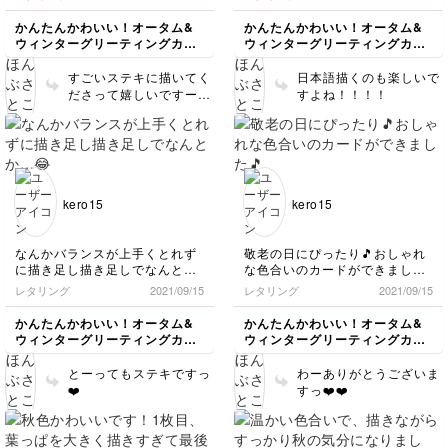
しいですね。
かんたんかわいい！オータム&
かんたんかわいい！オータム&
ウィンターグリーティングカー
ウィンターグリーティングカー
ド講座
ド講座
すごいステキに描いてく
日本語描くのも楽しいで
ださって嬉しいですー😍
すよね！！！！
❤️❤️
kero15
kero15
なんかバランスが上手くとれず
敬老の日にぴったり🎵おしゃれ
に描き足し描き足しでなんと
な色合いのカードができました
か…😂
🎵
レタリング
2021/09/15
レタリング
2021/09/15
かんたんかわいい！オータム&
かんたんかわいい！オータム&
ウィンターグリーティングカー
ウィンターグリーティングカー
ド講座
ド講座
とーってもステキですっ
わーありがとうございま
❤️
すっ❤️❤️