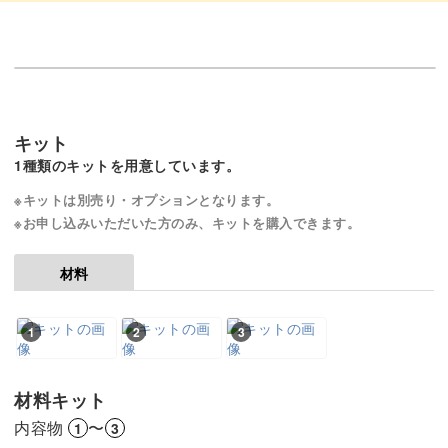
【18段目】表目で1周編む
23:54
【19〜38段目】9〜18段目を繰り返し編む
24:03
【39〜42段目】表目2目編む、裏目2目編む
25:53
キット
（ゴム編み）を編む
1種類のキットを用意しています。
※キットは別売り・オプションとなります。
【43段目】伏せ止めをする
26:04
※お申し込みいただいた方のみ、キットを購入できます。
糸を20cm残して切る
29:28
材料
糸端をとじ針に通して段差を目立たなくす
29:48
る
1
2
3
編地を裏に返し糸の始末をする
30:37
材料キット
完成
33:17
内容物
〜
1
3