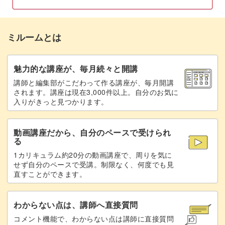
【3〜6段目】2段目と同様に編む
07:06
寒い季節もこれでぐっと楽しく、温かく過ごせること間違
ミルームとは
【7〜8段目】表目で編む
07:21
いなしです♪
【9段目】水玉の色に変えて編む
魅力的な講座が、毎月続々と開講
09:44
皆さんと一緒に素敵なネックウォーマーを作るのを楽しみ
講師と編集部がこだわって作る講座が、毎月開講
【9段目】表目3目編む、引き上げ目を編む
09:55
にしています。
されます。講座は現在3,000件以上。自分のお気に
入りがきっと見つかります。
を繰り返す
それでは、冬を彩る特別な編み物の時間を一緒に過ごしま
【9段目】最後に表目1目編む
12:07
動画講座だから、自分のペースで受けられ
しょう！
る
【10〜11段目】9段目と同様に編む
12:17
1カリキュラム約20分の動画講座で、周りを気に
せず自分のペースで受講。制限なく、何度でも見
【12段目】ベースの色に変えて編む
14:16
直すことができます。
【12段目】表目2目編み、白い糸が3本重な
14:27
わからない点は、講師へ直接質問
っている茶色の目を一度に表目に編む
コメント機能で、わからない点は講師に直接質問