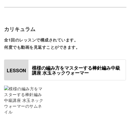
ねじり目を編んで伏せた
伸びがよかったのか別の
確認してみます。
ここでは表目2、裏目2を繰り返すことで伸縮性を出す「ゴ
ム編み」という方法を使います。
カリキュラム
全1回のレッスンで構成されています。
何度でも動画を見返すことができます。
段数を作っていくことでしっかりとした伸縮性をつくるこ
とができます。
模様の編み方をマスターする棒針編み中級
LESSON
講座 水玉ネックウォーマー
オンリーワンのオリジナルネックウォーマーが作れ
る
手作りならではの温もりを感じながら、おしゃれなネック
ウォーマーが完成します。