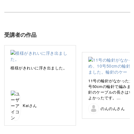
この講座は、模様の編み方をマスターする中級講座で「水
玉模様のネックウォーマー」をつくっていきます。
受講者の作品
寒い季節に向けて、オリジナリティあふれる素敵なネック
ウォーマーを自分の手で作ってみませんか？
浮き出る水玉模様
模様がきれいに浮き出ました。
11号の輪針がなかったた
こちらのネックウォーマーの模様には白と黒の毛糸を使用
号50cmの輪針で編みま
針のケーブルの長さはち
していますが、実は編み込みをしているのではありませ
よかったです。
ん。
作品の幅が27cm、高さ1
Keiさん
のんのんさん
なったので、少し小さめ
がったかなと思います。
編み地の連続性がよいか
って2目ゴム編みだったの
ゴム編みに変更しました