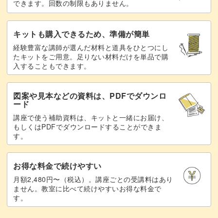
【12段目】表目3目編み、白い糸が3本重な
できます。回数の制限もありません。
14:43
っている茶色の目を一度に表目に編むを繰り返
す
キットも購入できるため、準備が簡単
経験豊富な講師が選んだ材料と道具をひとつにし
【13段目】表目で1周編む
16:43
たキットをご用意。足りない材料だけを単品で購
入することもできます。
【14段目】水玉の色に変えて編む
19:13
【14段目】掛け目をして、編まずに1目右に
19:23
図案や見本などの資料は、PDFでダウンロ
ード
移す
講座で使う補助資料は、キットと一緒にお届け、
もしくはPDFでダウンロードすることができま
【14段目】表目3目編む、引き上げ目を編む
19:33
す。
を繰り返す
【14段目】最後の3目を表目に編む
21:28
お得な料金で続けやすい
月額2,480円〜（税込）。講座ごとの受講料はあり
【15〜16段目】14段目と同様に編む
21:38
ません。教室に比べて続けやすいお得な料金で
す。
【17段目】糸をベースの色に変え、引き上
21:49
げ目を編みながら1周編む