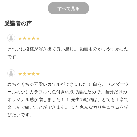
この講座では「引き上げ編み」という技法を使って水玉模
引き上げ編みのところは
すべて見る
様を作っていきます。
にすると左右の目が大き
てしまったりしたので渡
長さに気をつけて1段目・
受講者の声
は浮き目にして次の段で
を針にかけ、3段目はす
してみましたが、つれて
どんな編み方なのかは講座の中でしっかりと解説していき
た目や緩くなってしまっ
きれいに模様が浮き出て良い感じ。 動画も分かりやすかった
あったので、引き上げ編
ますね。
麗に編むのは今後の課題
です。
他に工夫した点は下のゴ
の上の段のメリヤス編み
2色の糸を使って、どのようにして鮮やかな水玉模様が浮
して、上のゴム編みの下
かび上がるのか、是非体験してみてください。
ヤス編みを3段にして見
めちゃくちゃ可愛いカウルができました！ 白を、ワンダーウ
ゴム編み5段の上か下に2
ヤス編みがあるような見
ールの少しカラフルな色付きの糸で編んだので、自分だけの
伸縮性の出る編み方も学べる！
なるようにしてみたこと
オリジナル感が増しました！！ 先生の動画は、とても丁寧で
最後の伏せ止めで前に編
楽しんで編むことができます。 また色んなカリキュラムを学
を被せ終わった目を半周
頭からかぶって身に着けるネックウォーマーなので伸縮性
てねじり目のようにして
びたいです。
たが、作り目側ほど伸び
の出る編み方をする必要があります。
た目に少し違いができた
ようでした。