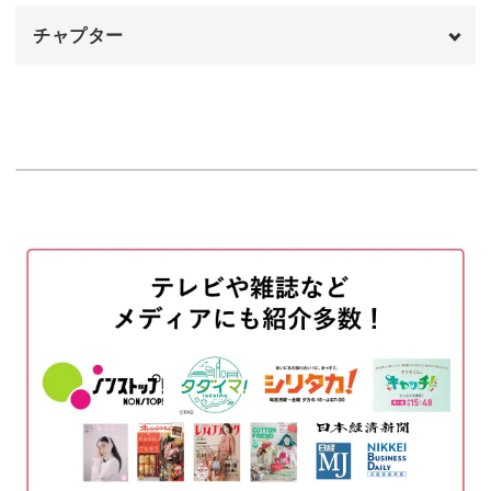
チャプター
自分で一から作り上げるアイテムには特別な愛着が湧きま
オープニング
00:00
すよね。
はじめに
00:10
使用材料・道具
00:46
完成した時の達成感とともに、普段の生活で実際に使え
【1段目】ベースとなる色の糸で96目作り目
01:06
る、実用的なアクセサリーが手に入ります。
を編む
編み始める前のポイント
03:44
輪に編むときのポイント
04:00
これから始める新しい趣味として、また、既に編み物が好
表目を2目編む
04:24
きな方にも、新たな技法としても水玉模様作りは楽しんで
いただけるはずです。
【2段目】輪の最後まで表2目編む、裏2目編
04:48
むを繰り返す