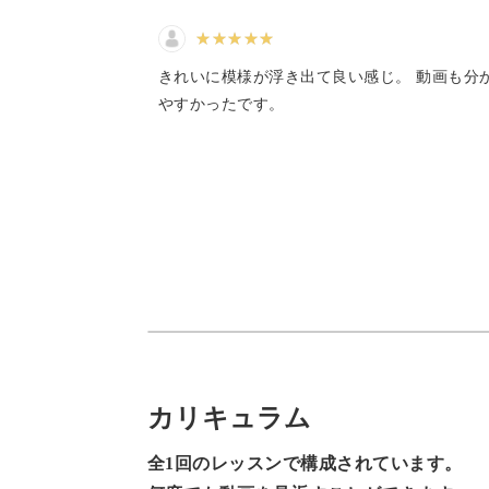
を針
して
た目
あっ
きれいに模様が浮き出て良い感じ。 動画も分
どんな編み方なのかは講座の中でしっ
麗に
やすかったです。
他に
の上
して
2色の糸を使って、どのようにして鮮
ヤス
てみてください。
ゴム
ヤス
なる
最後
伸縮性の出る編み方も学べ
を被
てね
たが
た目
頭からかぶって身に着けるネックウォ
よう
ります。
ねじ
伸び
カリキュラム
確認
全1回のレッスンで構成されています。