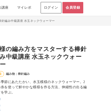
の講座
マイレポ
ログイン
会員登録
棒針編み中級講座 水玉ネックウォーマー
様の編み方をマスターする棒針
み中級講座 水玉ネックウォー
ー
編み物
棒針編み
級
|
い季節にあたたかい、水玉模様のネックウォーマー。2
の糸を使って鮮やかな模様を作る方法、伸縮性の出る編
方を学ぶ。