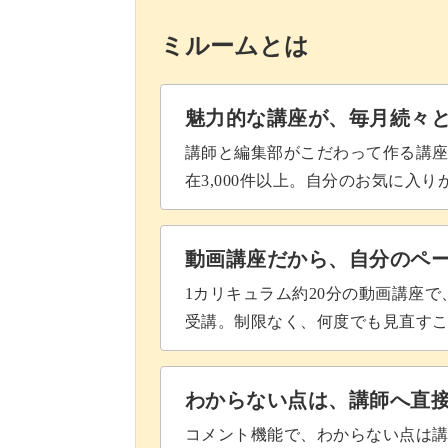
【9段目】水玉の色に変えて編む
寒い季節もこれでぐっと楽しく、温か
ミルームとは
【9段目】表目3目編む、引き上げ
皆さんと一緒に素敵なネックウォーマ
【9段目】最後に表目1目編む
魅力的な講座が、毎月続々
それでは、冬を彩る特別な編み物の時
【10〜11段目】9段目と同様に編む
講師と編集部がこだわって作る講
在3,000件以上。自分のお気に入
【12段目】ベースの色に変えて編
【12段目】表目2目編み、白い糸
動画講座だから、自分のペ
編む
1カリキュラム約20分の動画講座
受講。制限なく、何度でも見直す
【12段目】表目3目編み、白い糸
編むを繰り返す
わからない点は、講師へ直
【13段目】表目で1周編む
コメント機能で、わからない点は
【14段目】水玉の色に変えて編む