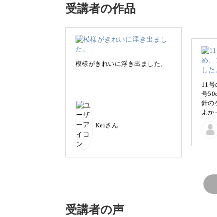
受講者の作品
寒い季節に向けて、オリジナリティあ
てみませんか？
模様がきれいに浮き出ました。
浮き出る水玉模様
11
号5
針の
よか
こちらのネックウォーマーの模様には
作品
Keiさん
なっ
をしているのではありません。
がっ
編み
って
ゴム
引き
にす
てし
この講座では「引き上げ編み」という
長さ
受講者の声
は浮