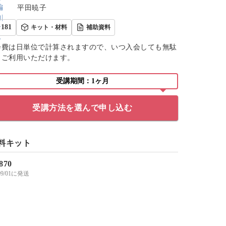
平田暁子
181
キット・材料
補助資料
会費は日単位で計算されますので、いつ入会しても無駄
くご利用いただけます。
受講期間：1ヶ月
受講方法を選んで申し込む
料キット
,870
/09/01に発送