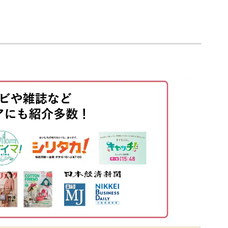
特別な愛着が湧きますよね。
00:10
00:46
目作り目を編む
01:06
生活で実際に使える、実用的なアクセサリーが手
03:44
04:00
04:24
た、既に編み物が好きな方にも、新たな技法とし
、裏2目編むを繰り返す
04:48
るはずです。
07:06
07:21