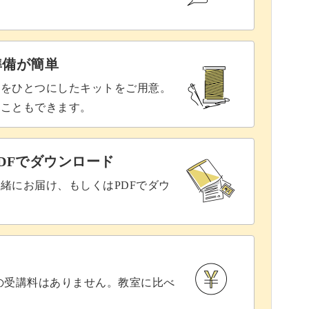
1目右に移す
19:23
準備が簡単
げ目を編むを繰り返す
19:33
具をひとつにしたキットをご用意。
21:28
ることもできます。
む
21:38
DFでダウンロード
、引き上げ目を編みながら1周編む
21:49
緒にお届け、もしくはPDFでダウ
23:54
返し編む
24:03
目2目編む（ゴム編み）を編む
25:53
との受講料はありません。教室に比べ
26:04