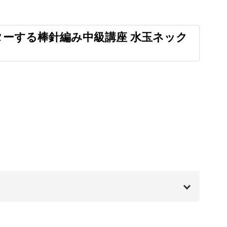
とで伸縮性を出す「ゴム編み」という方法を使いま
ーする棒針編み中級講座 水玉ネック
た伸縮性をつくることができます。
ネックウォーマーが作れる
、おしゃれなネックウォーマーが完成します。
00:00