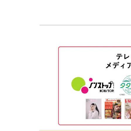
自分で一から作り上げるアイテムには
はじめに
使用材料・道具
【1段目】ベースとなる色の糸で96
完成した時の達成感とともに、普段の
編み始める前のポイント
に入ります。
輪に編むときのポイント
表目を2目編む
これから始める新しい趣味として、ま
【2段目】輪の最後まで表2目編む
ても水玉模様作りは楽しんでいただけ
【3〜6段目】2段目と同様に編む
【7〜8段目】表目で編む