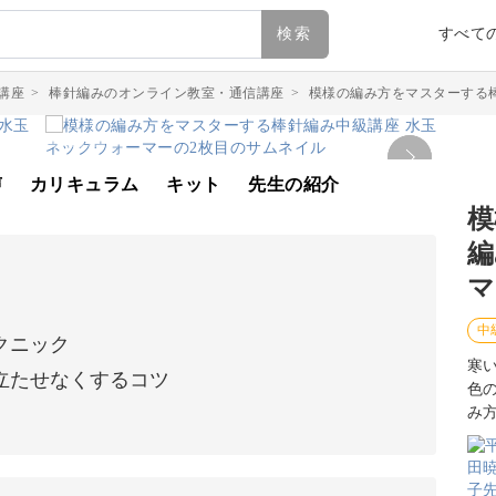
検索
すべて
講座
>
棒針編みのオンライン教室・通信講座
>
模様の編み方をマスターする
声
カリキュラム
キット
先生の紹介
模
編
マ
中
クニック
寒
立たせなくするコツ
色
み