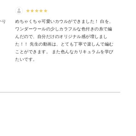
にかけ、3段目はすべり目に
みましたが、つれてしまっ
や緩くなってしまった目も
たので、引き上げ編みを綺
かり
めちゃくちゃ可愛いカウルができました！ 白を、
かりと解説していきますね。
編むのは今後の課題です。
ワンダーウールの少しカラフルな色付きの糸で編
工夫した点は下のゴム編み
んだので、自分だけのオリジナル感が増しまし
の段のメリヤス編みを1段に
、上のゴム編みの下のメリ
た！！ 先生の動画は、とても丁寧で楽しんで編む
やかな水玉模様が浮かび上がるのか、是非体験し
編みを3段にして見た目的に
ことができます。 また色んなカリキュラムを学び
編み5段の上か下に2段メリ
たいです。
編みがあるような見た目に
ようにしてみたことです。
の伏せ止めで前に編んだ目
る！
せ終わった目を半周ねじっ
じり目のようにしてみまし
、作り目側ほど伸びず、見
に少し違いができただけの
ーマーなので伸縮性の出る編み方をする必要があ
でした。
り目を編んで伏せたほうが
がよかったのか別の機会に
してみます。