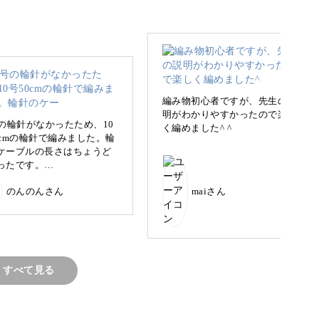
ふれる素敵なネックウォーマーを自分の手で作っ
編み物初心者ですが、先生の説
明がわかりやすかったので楽し
号の輪針がなかったため、10
く編めました^ ^
0cmの輪針で編みました。輪
ケーブルの長さはちょうど
ったです。
白と黒の毛糸を使用していますが、実は編み込み
の幅が27cm、高さ16cmに
のんのんさん
maiさん
たので、少し小さめに仕上
たかなと思います。
地の連続性がよいかなと思
2目ゴム編みだったのを1目
編みに変更しました。
上げ編みのところはかけ目
すべて見る
ると左右の目が大きくなっ
まったりしたので渡り糸の
技法を使って水玉模様を作っていきます。
に気をつけて1段目・2段目
き目にして次の段で渡り糸