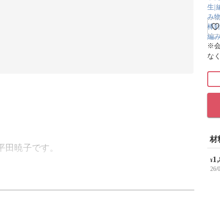
※
な
材
Oの平田暁子です。
1
¥
26
する中級講座で「水玉模様のネックウォーマー」