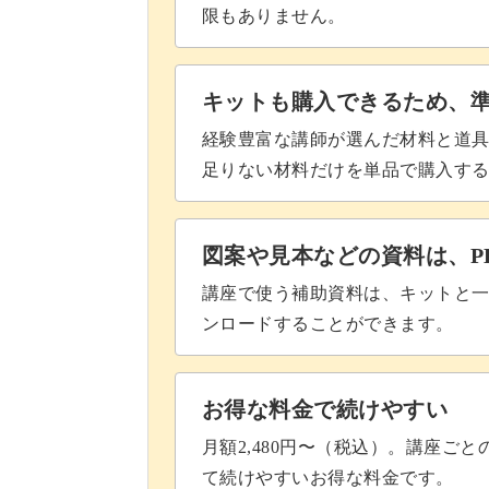
限もありません。
【14段目】掛け目をして、編まずに
キットも購入できるため、
【14段目】表目3目編む、引き上
経験豊富な講師が選んだ材料と道
【14段目】最後の3目を表目に編む
足りない材料だけを単品で購入す
【15〜16段目】14段目と同様に編
図案や見本などの資料は、P
【17段目】糸をベースの色に変え
講座で使う補助資料は、キットと一
【18段目】表目で1周編む
ンロードすることができます。
【19〜38段目】9〜18段目を繰り
お得な料金で続けやすい
【39〜42段目】表目2目編む、裏
月額2,480円〜（税込）。講座ご
【43段目】伏せ止めをする
て続けやすいお得な料金です。