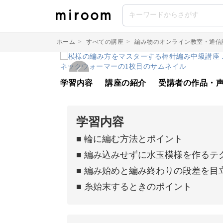
ホーム
>
すべての講座
>
編み物のオンライン教室・通信
学習内容
講座の紹介
受講者の作品・
学習内容
■ 輪に編む方法とポイント
■ 編み込みせずに水玉模様を作るテ
■ 編み始めと編み終わりの段差を目
■ 糸始末するときのポイント