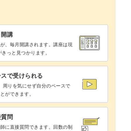
09:44
く過ごせること間違いなしです♪
目を編むを繰り返す
09:55
ーを作るのを楽しみにしています。
12:07
と開講
間を一緒に過ごしましょう！
12:17
座が、毎月開講されます。講座は現
りがきっと見つかります。
む
14:16
が3本重なっている茶色の目を一度に表目に
14:27
ースで受けられる
で、周りを気にせず自分のペースで
ことができます。
が3本重なっている茶色の目を一度に表目に
14:43
接質問
16:43
講師に直接質問できます。回数の制
19:13