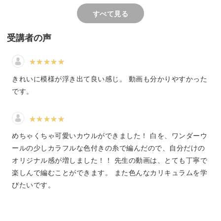
この講座では「引き上げ編み」という技法を使って水玉模
引き上げ編みのところは
すべて見る
様を作っていきます。
にすると左右の目が大き
てしまったりしたので渡
長さに気をつけて1段目・
受講者の声
は浮き目にして次の段で
を針にかけ、3段目はす
してみましたが、つれて
どんな編み方なのかは講座の中でしっかりと解説していき
た目や緩くなってしまっ
きれいに模様が浮き出て良い感じ。 動画も分かりやすかった
あったので、引き上げ編
ますね。
麗に編むのは今後の課題
です。
他に工夫した点は下のゴ
の上の段のメリヤス編み
2色の糸を使って、どのようにして鮮やかな水玉模様が浮
して、上のゴム編みの下
かび上がるのか、是非体験してみてください。
ヤス編みを3段にして見
めちゃくちゃ可愛いカウルができました！ 白を、ワンダーウ
ゴム編み5段の上か下に2
ヤス編みがあるような見
ールの少しカラフルな色付きの糸で編んだので、自分だけの
伸縮性の出る編み方も学べる！
なるようにしてみたこと
オリジナル感が増しました！！ 先生の動画は、とても丁寧で
最後の伏せ止めで前に編
楽しんで編むことができます。 また色んなカリキュラムを学
を被せ終わった目を半周
頭からかぶって身に着けるネックウォーマーなので伸縮性
てねじり目のようにして
びたいです。
たが、作り目側ほど伸び
の出る編み方をする必要があります。
た目に少し違いができた
ようでした。