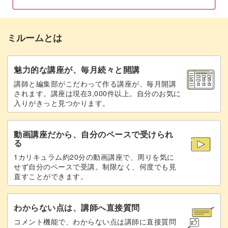
【3〜6段目】2段目と同様に編む
07:06
寒い季節もこれでぐっと楽しく、温かく過ごせること間違
ミルームとは
【7〜8段目】表目で編む
07:21
いなしです♪
【9段目】水玉の色に変えて編む
魅力的な講座が、毎月続々と開講
09:44
皆さんと一緒に素敵なネックウォーマーを作るのを楽しみ
講師と編集部がこだわって作る講座が、毎月開講
【9段目】表目3目編む、引き上げ目を編む
09:55
にしています。
されます。講座は現在3,000件以上。自分のお気に
入りがきっと見つかります。
を繰り返す
それでは、冬を彩る特別な編み物の時間を一緒に過ごしま
【9段目】最後に表目1目編む
12:07
動画講座だから、自分のペースで受けられ
しょう！
る
【10〜11段目】9段目と同様に編む
12:17
1カリキュラム約20分の動画講座で、周りを気に
せず自分のペースで受講。制限なく、何度でも見
【12段目】ベースの色に変えて編む
14:16
直すことができます。
【12段目】表目2目編み、白い糸が3本重な
14:27
わからない点は、講師へ直接質問
っている茶色の目を一度に表目に編む
コメント機能で、わからない点は講師に直接質問