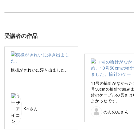
この講座は、模様の編み方をマスターする中級講座で「水
玉模様のネックウォーマー」をつくっていきます。
受講者の作品
寒い季節に向けて、オリジナリティあふれる素敵なネック
ウォーマーを自分の手で作ってみませんか？
浮き出る水玉模様
模様がきれいに浮き出ました。
11号の輪針がなかったた
こちらのネックウォーマーの模様には白と黒の毛糸を使用
号50cmの輪針で編みま
針のケーブルの長さはち
していますが、実は編み込みをしているのではありませ
よかったです。
ん。
作品の幅が27cm、高さ1
Keiさん
のんのんさん
なったので、少し小さめ
がったかなと思います。
編み地の連続性がよいか
って2目ゴム編みだったの
ゴム編みに変更しました