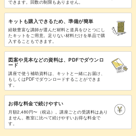
【12段目】表目3目編み、白い糸が3本重な
できます。回数の制限もありません。
14:43
っている茶色の目を一度に表目に編むを繰り返
す
キットも購入できるため、準備が簡単
経験豊富な講師が選んだ材料と道具をひとつにし
【13段目】表目で1周編む
16:43
たキットをご用意。足りない材料だけを単品で購
入することもできます。
【14段目】水玉の色に変えて編む
19:13
【14段目】掛け目をして、編まずに1目右に
19:23
図案や見本などの資料は、PDFでダウンロ
ード
移す
講座で使う補助資料は、キットと一緒にお届け、
もしくはPDFでダウンロードすることができま
【14段目】表目3目編む、引き上げ目を編む
19:33
す。
を繰り返す
【14段目】最後の3目を表目に編む
21:28
お得な料金で続けやすい
月額2,480円〜（税込）。講座ごとの受講料はあり
【15〜16段目】14段目と同様に編む
21:38
ません。教室に比べて続けやすいお得な料金で
す。
【17段目】糸をベースの色に変え、引き上
21:49
げ目を編みながら1周編む