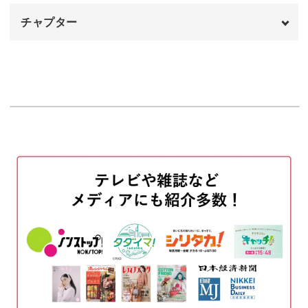
チャプター
自分で一から作り上げるアイテムには特別な愛着が湧きま
オープニング
00:00
すよね。
はじめに
00:10
使用材料・道具
00:46
完成した時の達成感とともに、普段の生活で実際に使え
【1段目】ベースとなる色の糸で96目作り目
01:06
る、実用的なアクセサリーが手に入ります。
を編む
編み始める前のポイント
03:44
輪に編むときのポイント
04:00
これから始める新しい趣味として、また、既に編み物が好
表目を2目編む
04:24
きな方にも、新たな技法としても水玉模様作りは楽しんで
いただけるはずです。
【2段目】輪の最後まで表2目編む、裏2目編
04:48
むを繰り返す