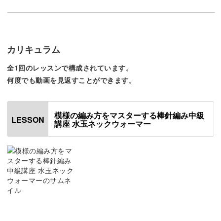
ねじり目を編んで伏せた
伸びがよかったのか別の
確認してみます。
ここでは表目2、裏目2を繰り返すことで伸縮性を出す「ゴ
ム編み」という方法を使います。
カリキュラム
全1回のレッスンで構成されています。
何度でも動画を見返すことができます。
段数を作っていくことでしっかりとした伸縮性をつくるこ
とができます。
模様の編み方をマスターする棒針編み中級
LESSON
講座 水玉ネックウォーマー
オンリーワンのオリジナルネックウォーマーが作れ
る
手作りならではの温もりを感じながら、おしゃれなネック
ウォーマーが完成します。