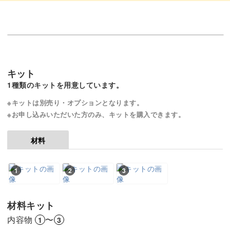
【18段目】表目で1周編む
23:54
【19〜38段目】9〜18段目を繰り返し編む
24:03
【39〜42段目】表目2目編む、裏目2目編む
25:53
キット
（ゴム編み）を編む
1種類のキットを用意しています。
※キットは別売り・オプションとなります。
【43段目】伏せ止めをする
26:04
※お申し込みいただいた方のみ、キットを購入できます。
糸を20cm残して切る
29:28
材料
糸端をとじ針に通して段差を目立たなくす
29:48
る
1
2
3
編地を裏に返し糸の始末をする
30:37
材料キット
完成
33:17
内容物
〜
1
3