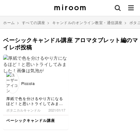
ホーム
>
すべての講座
>
キャンドルのオンライン教室・通信講座
>
ボタ
ベーシックキャンドル講座 アロマタブレット編のマ
イレポ投稿
Piccola
厚紙で色を分けるやり方になる
ほど！と思いトライしてみまし
た！画像は気泡が入ってしまい
ボタニカルキャンドル
2021/01/17
綺麗じゃないですが、またチャ
レンジしてもっと完成度上げた
ベーシックキャンドル講座
いと思います！！