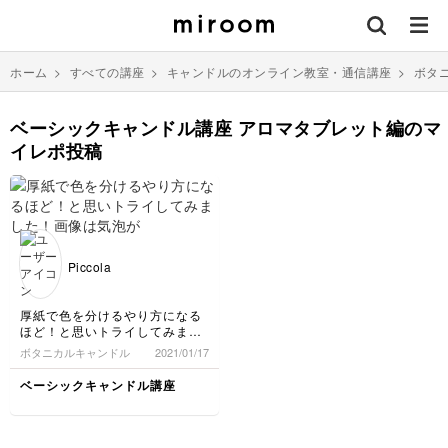
ホーム
>
すべての講座
>
キャンドルのオンライン教室・通信講座
>
ボタ
ベーシックキャンドル講座 アロマタブレット編のマ
イレポ投稿
Piccola
厚紙で色を分けるやり方になる
ほど！と思いトライしてみまし
た！画像は気泡が入ってしまい
ボタニカルキャンドル
2021/01/17
綺麗じゃないですが、またチャ
レンジしてもっと完成度上げた
ベーシックキャンドル講座
いと思います！！