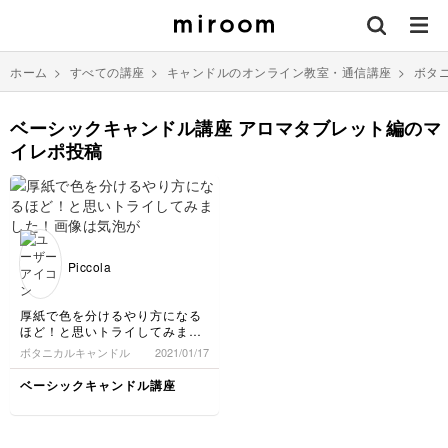
ホーム
>
すべての講座
>
キャンドルのオンライン教室・通信講座
>
ボタ
ベーシックキャンドル講座 アロマタブレット編のマ
イレポ投稿
Piccola
厚紙で色を分けるやり方になる
ほど！と思いトライしてみまし
た！画像は気泡が入ってしまい
ボタニカルキャンドル
2021/01/17
綺麗じゃないですが、またチャ
レンジしてもっと完成度上げた
ベーシックキャンドル講座
いと思います！！