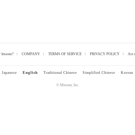
r lessons?
COMPANY
TERMS OF SERVICE
PRIVACY POLICY
Act 
English
Japanese
Traditional Chinese
Simplified Chinese
Korean
© Miroom, Inc.