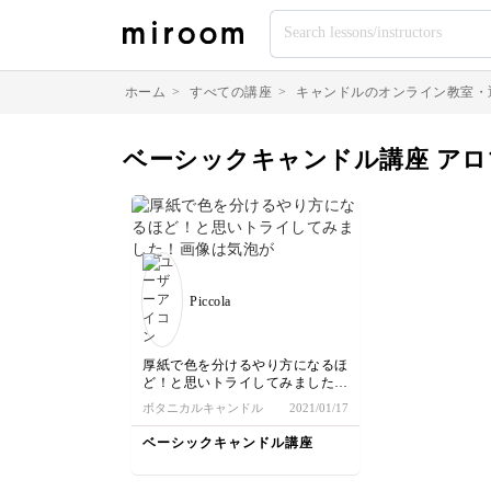
ホーム
>
すべての講座
>
キャンドルのオンライン教室・
ベーシックキャンドル講座 ア
Piccola
厚紙で色を分けるやり方になるほ
ど！と思いトライしてみました！
画像は気泡が入ってしまい綺麗じ
ボタニカルキャンドル
2021/01/17
ゃないですが、またチャレンジし
てもっと完成度上げたいと思いま
ベーシックキャンドル講座
す！！