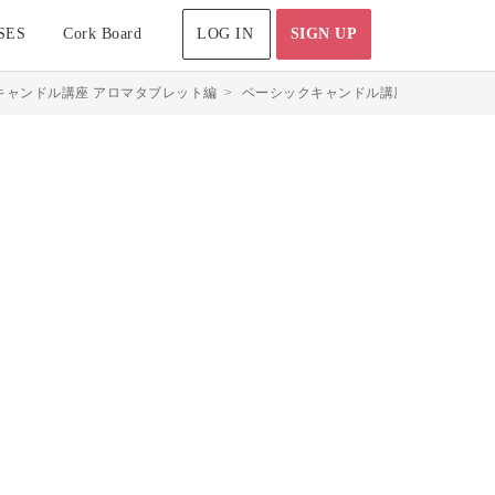
SES
Cork Board
LOG IN
SIGN UP
キャンドル講座 アロマタブレット編
>
ベーシックキャンドル講座 アロマタブ