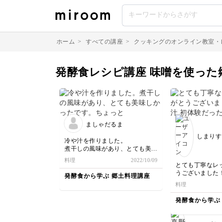
ホーム
>
すべての講座
>
クッキングのオンライン教室・
発酵食レシピ講座 味噌を使った
ましゃだるま
しまりす
冷や汁を作りました。
煮干しの風味があり、とても美味
しかったです。
料理
2022/10/09
ちょっと煮干しをすりつぶすのが
とても丁寧なレ
足りなかったようで、存在感があ
うございました！
発酵食から学ぶ 郷土料理講座
りすぎでした😝
体験だったので
料理
夏の暑い日はサラサラと食べれて
のある家族から
いいですねー。
ングしてほしい
発酵食から学ぶ
れ、焼鮭を乗せ
暑くて食欲が無
らサラリと食べ