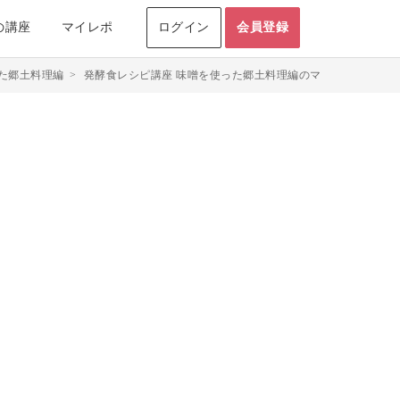
の講座
マイレポ
ログイン
会員登録
た郷土料理編
>
発酵食レシピ講座 味噌を使った郷土料理編のマイレポ投稿