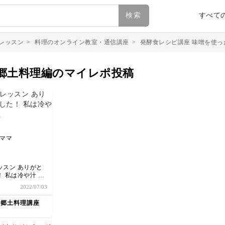
検索
すべて
レッスン
>
料理のオンライン教室・通信講座
>
発酵食レシピ講座 味噌を使っ
郷土料理編のマイレポ投稿
ママ
ッスン ありがと
 私は冷や汁 初
すが、食べたこと
2022/07/03
「焼き魚をトッピ
」とリクエストさ
 郷土料理講座
ました。
い時でも、これな
られて、栄養もと