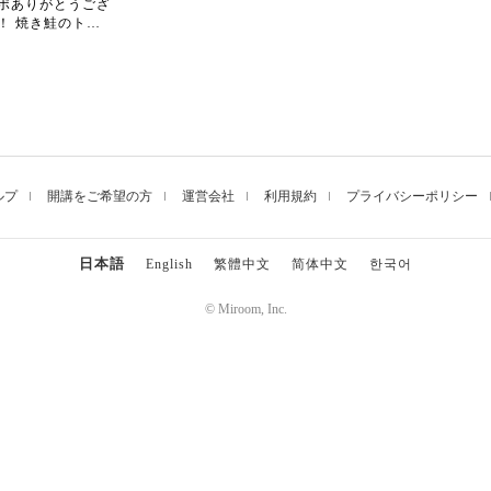
ポありがとうござ
すね！ありがとう
！ 焼き鮭のトッ
^)
、美味しそうです
今年の夏は暑くなり
すので、冷や汁で
に乗り切りましょ
ルプ
開講をご希望の方
運営会社
利用規約
プライバシーポリシー
日本語
English
繁體中文
简体中文
한국어
© Miroom, Inc.