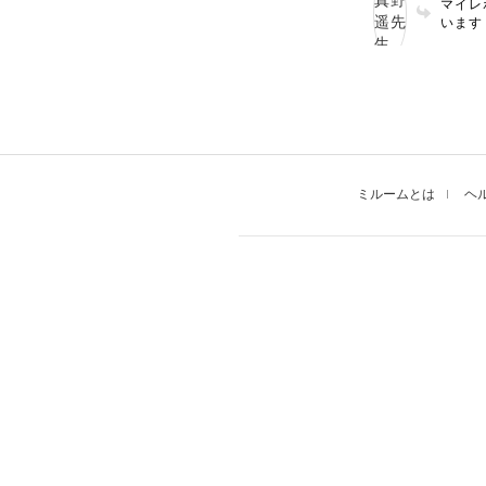
マイレ
れるから良いで
います
ございました！(^
ピング
ね♪ 
そうで
涼やか
う！
ミルームとは
ヘ