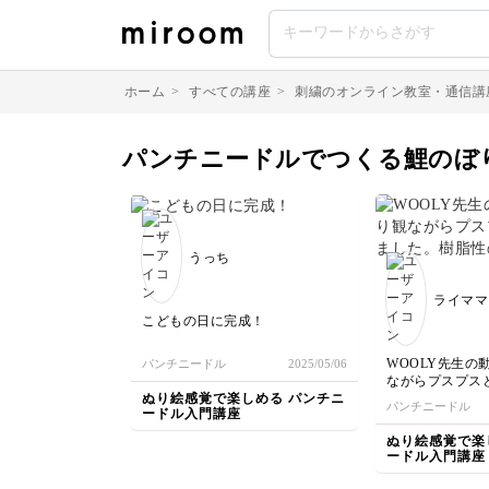
ホーム
>
すべての講座
>
刺繍のオンライン教室・通信講
パンチニードルでつくる鯉のぼ
うっち
ライママ
こどもの日に完成！
WOOLY先生の
パンチニードル
2025/05/06
ながらプスプス
ぬり絵感覚で楽しめる パンチニ
た。
パンチニードル
ードル入門講座
樹脂性の刺繍枠
が、途中緩みが
ぬり絵感覚で楽
貼り直しをした
ードル入門講座
しまって（泣）
あと境目の処理