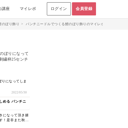
の講座
マイレポ
ログイン
会員登録
鯉のぼり飾り
>
パンチニードルでつくる鯉のぼり飾りのマイレポ投稿
ぼりになってしま
で図案の角が入り
2022/05/30
で、サイズを少し
もふもふの感触い
しめる パンチニ
"やみつき” にな
た！
きになって頂き嬉
ありがとうございま
す！是非また秋冬
て作ってみて下さ