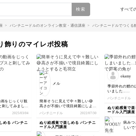
検索
すべて
座
>
パンチニードルのオンライン教室・通信講座
>
パンチニードルでつくる
り飾りのマイレポ投稿
okamy
メル
季節外れの鯉の
いました...
刺繍枠25センチ
パンチニードル
きらなかったの
動画をじっくり観
簡単そうに見えて中々難しい😅
縮小しました。
と刺してみまし
高さが不揃いで境目綺麗にしよう
ぬり絵感覚で楽
いですね～
とすると毛羽立ってくるしで、イ
ードル入門講座
2025/03/04
パンチニードル
2022/07/30
パンチニードル 
を使用したのです
マイチな出来栄え😢でもやっぱ
ってしまいまし
発生し、やむなく
り刺すのは楽しい😊
病みつ
しめる パンチニ
ぬり絵感覚で楽しめる パンチニ
WOOLY先生 
ので図柄が歪んで
ードル入門講座
しいで
す♡
に向け
や刺し具合で高さ