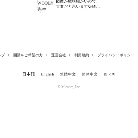
図案が結構細かいので、
いね✨
、簡単なようで難
大変だと思います💦綺麗
。
に仕上がってると思いま
がらプスプス刺し
すよー✨
に楽しくて。
えてみたり、フォ
なくコースターの
を貼ってスタンド
とアレンジしてみ
生のようなリズミ
し幅には出来ない
ルプ
開講をご希望の方
運営会社
利用規約
プライバシーポリシー
作品を作って、い
ドルファブリック
刺せるようにして
思っています。
日本語
English
繁體中文
简体中文
한국어
が^^;
© Miroom, Inc.