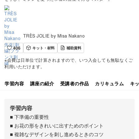
TRÈS JOLIE by Misa Nakano
406
キット・材料
補助資料
※会費は日単位で計算されますので、いつ入会しても無駄なくご
利用いただけます。
学習内容
講座の紹介
受講者の作品
カリキュラム
キ
学習内容
■ 下準備の重要性
■ お花の形をきれいに出すためのポイント
■ 複雑なデザインを刺し進めるときのコツ