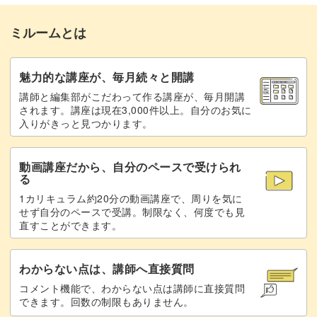
返し口を縫い袋口を整える
23:20
ミルームとは
汎用性が高いアイテムに仕上がると、作り甲斐があります
ひも通し口を固定する
26:19
よね♪
ミシンで2周縫う
27:57
魅力的な講座が、毎月続々と開講
アイロンのかけ方から縫い方まで丁寧に解説するので、初
講師と編集部がこだわって作る講座が、毎月開講
全体にアイロンをかける
30:05
されます。講座は現在3,000件以上。自分のお気に
心者さんもぜひチャレンジしてくださいね！
入りがきっと見つかります。
ひも通し口にリボンを通す
30:56
動画講座だから、自分のペースで受けられ
完成♪
33:57
る
大きな刺繍作品ですが、ご自身のペースで進めていただけ
1カリキュラム約20分の動画講座で、周りを気に
せず自分のペースで受講。制限なく、何度でも見
れば大丈夫です♪
直すことができます。
一緒に楽しんで作業していきましょう！
わからない点は、講師へ直接質問
コメント機能で、わからない点は講師に直接質問
できます。回数の制限もありません。