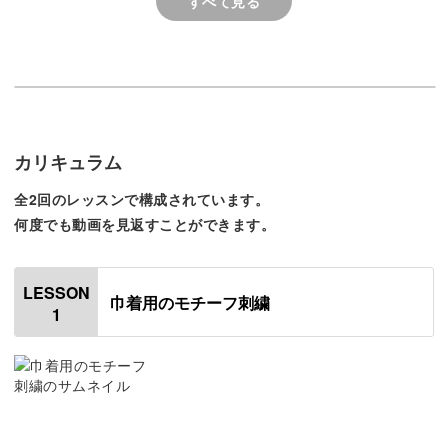
すべて見る
異なる技法を組み合わせるため、飽きることなく作業でき
るでしょう。
カリキュラム
これまでに学んできた講座の復習にもなるので、刺繍に慣
全2回のレッスンで構成されています。
れてきた方にもおすすめです！
何度でも動画を見返すことができます。
刺繍技法はひとつずつ丁寧に解説するので、少しブランク
LESSON
がある方も安心して受講してくださいね。
巾着用のモチーフ刺繍
1
文字を刺繍する