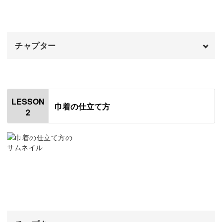
お花の刺繍に加えて、文字の刺繍方法も学びましょう。
文字刺繍は洗練された印象を与え、作品に締まりがでま
チャプター
す。
オープニング
00:00
はじめに
00:20
LESSON
巾着の仕立て方
今回のような面積の広い刺繍作品にはぴったりです！
2
使用材料・道具
01:34
2種類の技法を使って、本格的な作品に仕上げていきま
生地について
02:53
す。
図案を生地に写す
03:32
コットンの生地に刺繍する
13:54
別途開講している「レタリング刺繍講座」を受けるか悩ん
文字を刺繍する
14:00
でいる方も、この講座で文字刺繍を試してみてください