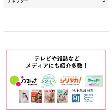
チャプター
茎と葉っぱを刺繍する
23:47
ね。
実の部分を刺す
オープニング
30:10
00:00
巾着の仕立て方も学べる！
ギンガムチェックの生地に刺繍する
はじめに
32:17
00:20
この講座を受講する方のなかには、裁縫に興味がある方も
下の茎を刺繍する
使用材料・道具
32:23
01:25
多いのではないでしょうか？
上の茎を刺繍する
アイロンをかけて位置決めをする
36:20
02:57
両端に伸びる茎と葉っぱを刺す
コットン生地を縫いつける
41:17
06:41
そこで今回は、ミシンを使った巾着袋の仕立て方もお教え
花の部分を刺す
生地を中表にして縫う
46:54
09:36
します！
完成♪
縫い代を開いてアイロンをかける
49:57
12:24
巾着袋は日常的に使いやすいうえに、旅行用ポーチとして
ミシンをかける
15:53
も活用できる便利なアイテムです。
縫い代を割って接着芯を貼る
19:38