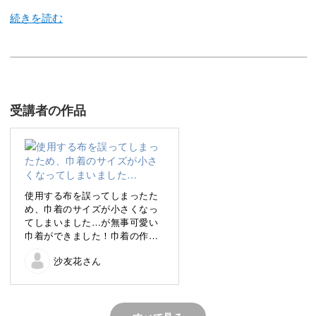
今回は、華麗なデザインの刺繍と巾着への仕立て方をご紹
介します。
受講者の作品
お花とレタリングを組み合わせた刺繍はとってもおしゃれ
です。
愛着のわく使い勝手の良い巾着袋を制作しましょう♪
使用する布を誤ってしまったた
め、巾着のサイズが小さくなっ
てしまいました…が無事可愛い
さまざまな刺繍技法を復習できる
巾着ができました！巾着の作り
方も学べたのでまた復習したい
沙友花さん
です🌿
今回は刺繍範囲が広く、さまざまな技法を活用します。