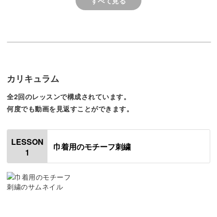
すべて見る
異なる技法を組み合わせるため、飽きることなく作業でき
るでしょう。
カリキュラム
これまでに学んできた講座の復習にもなるので、刺繍に慣
全2回のレッスンで構成されています。
れてきた方にもおすすめです！
何度でも動画を見返すことができます。
刺繍技法はひとつずつ丁寧に解説するので、少しブランク
LESSON
がある方も安心して受講してくださいね。
巾着用のモチーフ刺繍
1
文字を刺繍する