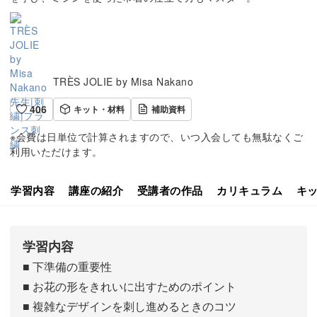
TRÈS JOLIE by Misa Nakano
406
キット・材料
補助資料
※会費は日単位で計算されますので、いつ入会しても無駄なくご
利用いただけます。
学習内容
講座の紹介
受講者の作品
カリキュラム
キ
学習内容
■ 下準備の重要性
■ お花の形をきれいに出すためのポイント
■ 複雑なデザインを刺し進めるときのコツ