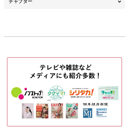
チャプター
茎と葉っぱを刺繍する
23:47
ね。
実の部分を刺す
オープニング
30:10
00:00
巾着の仕立て方も学べる！
ギンガムチェックの生地に刺繍する
はじめに
32:17
00:20
この講座を受講する方のなかには、裁縫に興味がある方も
下の茎を刺繍する
使用材料・道具
32:23
01:25
多いのではないでしょうか？
上の茎を刺繍する
アイロンをかけて位置決めをする
36:20
02:57
両端に伸びる茎と葉っぱを刺す
コットン生地を縫いつける
41:17
06:41
そこで今回は、ミシンを使った巾着袋の仕立て方もお教え
花の部分を刺す
生地を中表にして縫う
46:54
09:36
します！
完成♪
縫い代を開いてアイロンをかける
49:57
12:24
巾着袋は日常的に使いやすいうえに、旅行用ポーチとして
ミシンをかける
15:53
も活用できる便利なアイテムです。
縫い代を割って接着芯を貼る
19:38