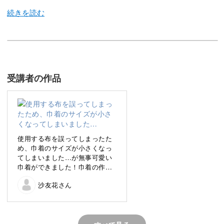
今回は、華麗なデザインの刺繍と巾着への仕立て方をご紹
介します。
受講者の作品
お花とレタリングを組み合わせた刺繍はとってもおしゃれ
です。
愛着のわく使い勝手の良い巾着袋を制作しましょう♪
使用する布を誤ってしまったた
め、巾着のサイズが小さくなっ
てしまいました…が無事可愛い
さまざまな刺繍技法を復習できる
巾着ができました！巾着の作り
方も学べたのでまた復習したい
沙友花さん
です🌿
今回は刺繍範囲が広く、さまざまな技法を活用します。