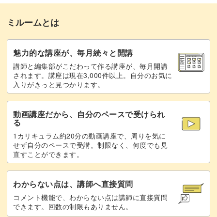
返し口を縫い袋口を整える
23:20
ミルームとは
汎用性が高いアイテムに仕上がると、作り甲斐があります
ひも通し口を固定する
26:19
よね♪
ミシンで2周縫う
27:57
魅力的な講座が、毎月続々と開講
アイロンのかけ方から縫い方まで丁寧に解説するので、初
講師と編集部がこだわって作る講座が、毎月開講
全体にアイロンをかける
30:05
されます。講座は現在3,000件以上。自分のお気に
心者さんもぜひチャレンジしてくださいね！
入りがきっと見つかります。
ひも通し口にリボンを通す
30:56
動画講座だから、自分のペースで受けられ
完成♪
33:57
る
大きな刺繍作品ですが、ご自身のペースで進めていただけ
1カリキュラム約20分の動画講座で、周りを気に
せず自分のペースで受講。制限なく、何度でも見
れば大丈夫です♪
直すことができます。
一緒に楽しんで作業していきましょう！
わからない点は、講師へ直接質問
コメント機能で、わからない点は講師に直接質問
できます。回数の制限もありません。