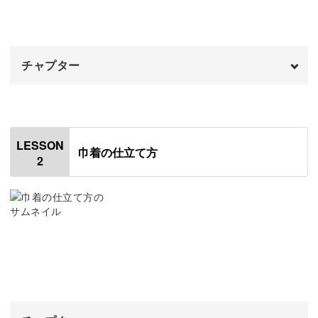
お花の刺繍に加えて、文字の刺繍方法も学びましょう。
文字刺繍は洗練された印象を与え、作品に締まりがでま
チャプター
す。
オープニング
00:00
はじめに
00:20
LESSON
巾着の仕立て方
今回のような面積の広い刺繍作品にはぴったりです！
2
使用材料・道具
01:34
2種類の技法を使って、本格的な作品に仕上げていきま
生地について
02:53
す。
図案を生地に写す
03:32
コットンの生地に刺繍する
13:54
別途開講している「レタリング刺繍講座」を受けるか悩ん
文字を刺繍する
14:00
でいる方も、この講座で文字刺繍を試してみてください