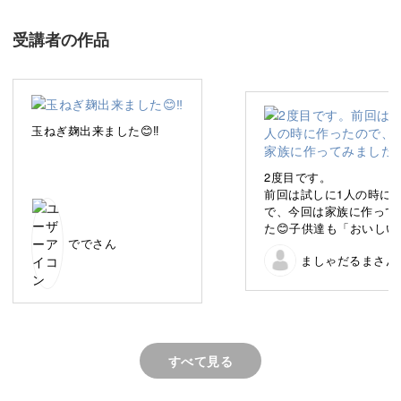
のレシピをご紹介します。
受講者の作品
それは、2種の塩麹と酒粕を使ったヘルシーなグラタン。
グラタンに通常使われるホワイトソースを、「酒粕ホワイ
玉ねぎ麹出来ました😊‼️
トソース」に変えて作っていきます。
2度目です。
この酒粕ホワイトソースの作り方を覚えると、様々な料理
前回は試しに1人の時に
にアレンジすることができますよ♪
で、今回は家族に作って
た😊子供達も「おいしい
ででさん
っという間に食べてしま
日常的に使える料理に発酵食品を取り入れることで、無理
ましゃだるまさん
た😅家族分作ったら酒粕
トもなくなってしまいまし
なくヘルシーな食生活を送ることができます。
トーストに乗せて食べても🙆
した😊
大人から子どもまで、みんな大好きなグラタンですので、
ぜひ一度試してみてくださいね。
すべて見る