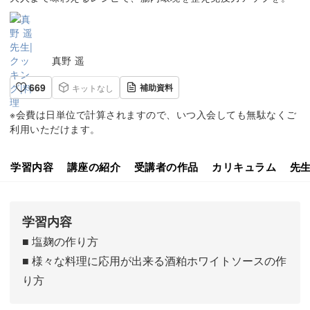
真野 遥
669
補助資料
キットなし
※会費は日単位で計算されますので、いつ入会しても無駄なくご
利用いただけます。
学習内容
講座の紹介
受講者の作品
カリキュラム
先
学習内容
■ 塩麹の作り方
■ 様々な料理に応用が出来る酒粕ホワイトソースの作
り方