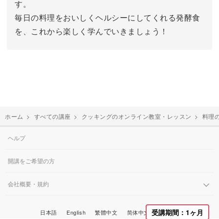
す。
毎日の料理をおいしくヘルシーにしてくれる発酵食
を、これから楽しく学んでいきましょう！
ホーム
>
すべての講座
>
クッキングのオンライン教室・レッスン
>
料理
ヘルプ
開講をご希望の方
会社概要・規約
한국어
受講期間：1ヶ月
日本語
English
繁體中文
简体中文