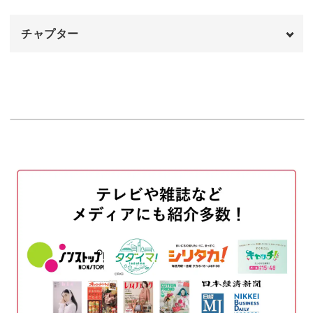
発酵食を取り入れて腸内環境を改善してみませんか？
チャプター
オープニング
00:00
はじめに
00:20
使用材料
01:33
塩麹の作り方
02:57
玉ねぎ塩麹の作り方
08:13
酒粕ペーストの作り方
12:31
酒粕豆乳グラタンの作り方
16:19
完成♪
31:28