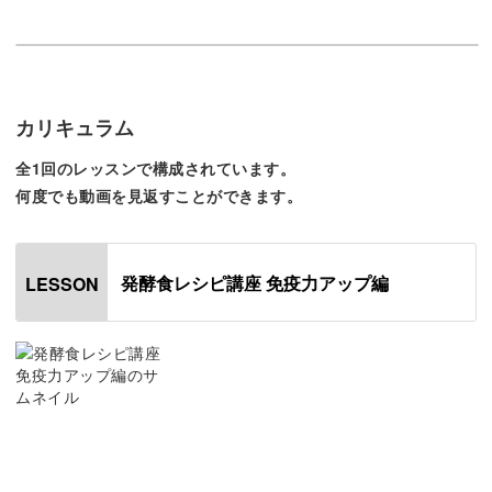
人間には本来、有害なウイルスや病原菌から身を守る免疫
力が備わっています。
しかし、乱れた食生活や生活リズムが影響して免疫力は低
カリキュラム
下してしまいます。
全1回のレッスンで構成されています。
何度でも動画を見返すことができます。
そんな免疫力の鍵を握っているのは腸であり、腸内の悪玉
菌が増えてしますと免疫力の低下だけでなく様々な病気に
かかってしまいます。
発酵食レシピ講座 免疫力アップ編
LESSON
そのため、腸内環境を整えることは、免疫力アップと健康
のためにとても重要。
腸内の善玉菌を増やすためには善玉菌の餌になる発酵食品
を摂ることが有効です。