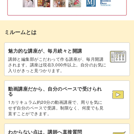
多肉植物は乾燥に強いため水をあまり必要とせず、お手入
れもかんたんです。
ミルームとは
植物を扱うということで、難しそうに思う方もいらっしゃ
魅力的な講座が、毎月続々と開講
るかもしれませんが、心配はいりません◎
講師と編集部がこだわって作る講座が、毎月開講
されます。講座は現在3,000件以上。自分のお気に
入りがきっと見つかります。
講座では基本のテクニックからじっくりと解説しますの
で、初心者さんも大歓迎です！
動画講座だから、自分のペースで受けられ
る
1カリキュラム約20分の動画講座で、周りを気に
せず自分のペースで受講。制限なく、何度でも見
直すことができます。
この機会に、多肉植物の世界へ足を踏み入れてみません
か？
わからない点は、講師へ直接質問