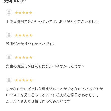
受講者の声
缶詰めから飛び出すフレッシュさを表現するため、いろん
な色の多肉を使ってみました。
丁寧な説明で分かりやすいです｡ ありがとうございました
それぞれの名前や特徴、魅力についてもたくさんお話しし
ていきますね。
説明がわかりやすかったです。
カラフルな多肉は心も晴れやかにしてくれることまちがい
なし♪
先生のお話しがほんとに分かりやすかったです✨
ぷにぷにとした多肉に癒やされながら、かわいい寄せ植え
を作っていきましょう。
なかなか缶にぎっしり植え込むことができなかったのですが
レッスンを見て思ってる以上に植え込む様子がわかりまし
た。たくさん寄せ植え作ってみたいです