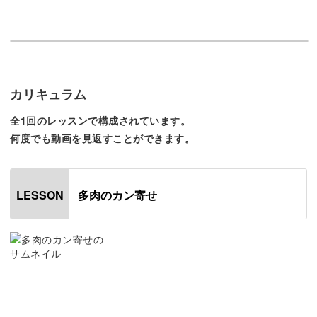
アンティーク缶でエコな寄せ植え
色合いや質感は無骨ながら、ずっと眺めていると不思議と
かわいく思えてくるカン。
カリキュラム
身近にないという方は、キットでも購入することができま
全1回のレッスンで構成されています。
す。
何度でも動画を見返すことができます。
多肉のカン寄せ
LESSON
海外の食品の缶詰などを再利用し、アンティーク加工して
使うのもオススメ！
どのようにすればアンティークになるのか、レッスンでご
紹介しますね。