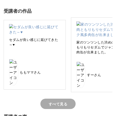
今回は、アンティークなカンに寄せ植えをしていきます
受講者の作品
よ。
セダムが良い感じに延びてきた
家のツンツンした渋めの
～♥️
カラフルな多肉で心も晴れやかに
もりもりセダムでジャン
肉缶が出来ました。
サイズ違いの寄せ植えを使って、まとまりのあるかわいい
寄せ植えに仕上げます。
ももママさん
すーさん
どのように配置すればよいか、ポイントを解説しています
のでいっしょに作っていきましょう。
すべて見る