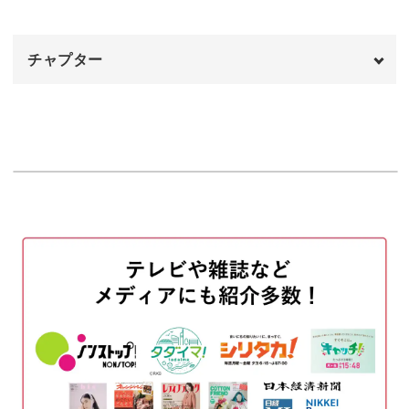
チャプター
いろんな缶がありますので、選ぶのも楽しみのひとつ♪
オープニング
00:00
再利用すれば、エコで環境にもやさしい寄せ植えができま
すよ。
はじめに
00:20
使用材料・道具
00:53
鉢底に軽石を入れる
03:05
多肉植物はお手入れもかんたん
多肉植物用の土を入れる
03:44
作りながら多肉植物に癒やされ、完成した後も飾って楽し
苗を植える
05:04
める寄せ植え。
完成♪
21:14