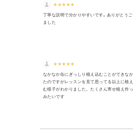
缶詰めから飛び出すフレッシュさを表
た。
丁寧な説明で分かりやすいです｡ ありがとう
ました
それぞれの名前や特徴、魅力について
カラフルな多肉は心も晴れやかにして
なかなか缶にぎっしり植え込むことができな
たのですがレッスンを見て思ってる以上に植
ぷにぷにとした多肉に癒やされながら
む様子がわかりました。たくさん寄せ植え作
みたいです
アンティーク缶でエコな寄