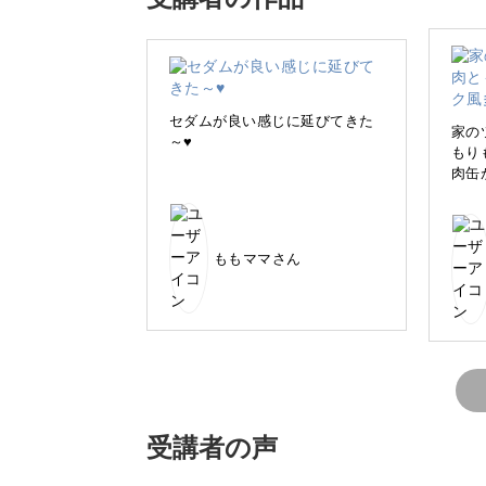
今回は、アンティークなカンに寄せ植
セダムが良い感じに延びてきた
家の
～♥️
もり
カラフルな多肉で心も晴れ
肉缶
サイズ違いの寄せ植えを使って、まと
ももママさん
どのように配置すればよいか、ポイン
しょう。
受講者の声