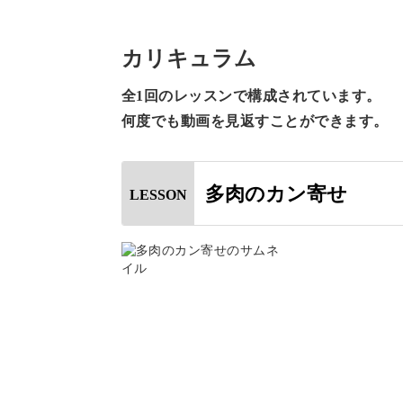
色合いや質感は無骨ながら、ずっと眺
カリキュラム
全1回のレッスンで構成されています。
身近にないという方は、キットでも購
何度でも動画を見返すことができます。
多肉のカン寄せ
LESSON
海外の食品の缶詰などを再利用し、ア
どのようにすればアンティークになる
いろんな缶がありますので、選ぶのも