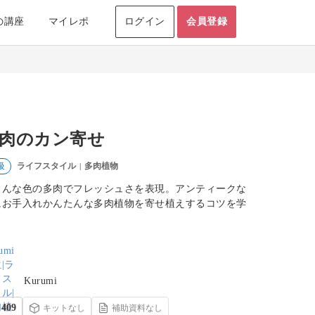
の講座
マイレポ
ログイン
会員登録
肉のカン寄せ
ライフスタイル
多肉植物
級
|
ろんな色の多肉でフレッシュさを表現。アンティークな
にお手入れかんたんな多肉植物を寄せ植えするコツを学
。
Kurumi
409
キットなし
補助資料なし