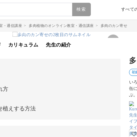
検索
すべて
室・通信講座
>
多肉植物のオンライン教室・通信講座
>
多肉のカン寄せ
声
カリキュラム
先生の紹介
多
初
い
れ方
缶
ぶ
せ植えする方法