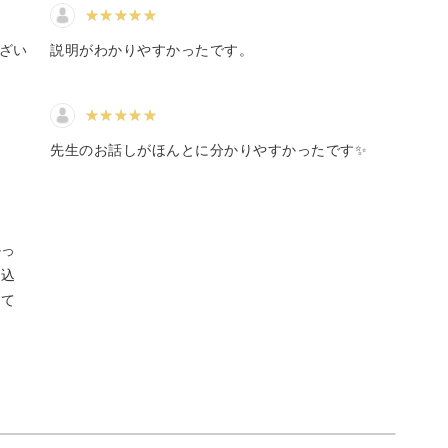
現するため、いろんな色の多肉を使ってみまし
ござい
説明がわかりやすかったです。
もたくさんお話ししていきますね。
先生のお話しがほんとに分かりやすかったです✨
くれることまちがいなし♪
かっ
え込
、かわいい寄せ植えを作っていきましょう。
って
せ植え