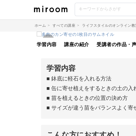
ホーム
>
すべての講座
>
ライフスタイルのオンライン教
学習内容
講座の紹介
受講者の作品・
学習内容
■ 鉢底に軽石を入れる方法
■ 缶に寄せ植えをするときの土の入
■ 苗を植えるときの位置の決め方
■ サイズが違う苗をバランスよく寄
こんな方におすすめ！