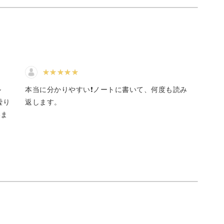
る、占星術。
かした上で、もっと深くホロスコープを読み解く
ル
本当に分かりやすい❗️ノートに書いて、何度も読み
繰り
返します。
いま
分で占えるようになりますよ♪
な人生を歩んでみませんか？