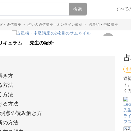
検索
すべて
室・通信講座
>
占いの通信講座・オンライン教室
>
占星術・中級講座
リキュラム
先生の紹介
占
中
解き方
運
る方法
ト
く
く方法
ける方法
の弱点の読み解き方
診断の方法