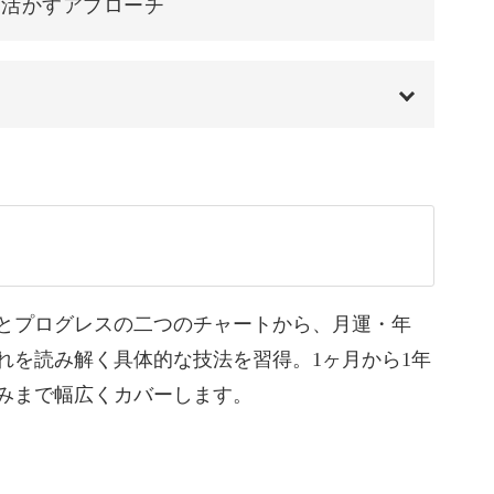
に活かすアプローチ
見つけられるのが、占星術の魅力です♪
00:00
00:44
未来についても占うことができます。
06:57
のか、みなさん気になるところですよね。
07:54
とプログレスの二つのチャートから、月運・年
れを読み解く具体的な技法を習得。1ヶ月から1年
10:40
みまで幅広くカバーします。
13:10
プログレスチャートを使い分けることで読み解い
14:19