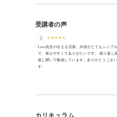
占いの中でも多くの方に親しまれてい
受講者の声
今回は中級編として、初級の学びを活
技術をお伝えします。
Luca先生の伝える言葉、内容がとてもシンプ
で、覚えやすくてありがたいです。 繰り返し
返し聞いて勉強しています。ありがとうござ
す。
金運や恋愛運など、気になる運勢が自
星占いで未来を解き明かし、より豊か
カリキュラム