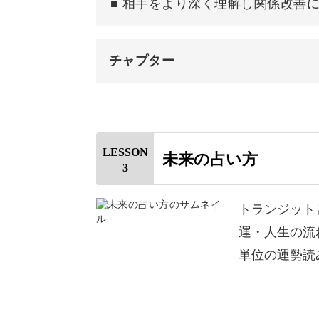
■ 相手をより深く理解し関係改善
人間関係を円滑にするためのヒントを
チャプター
はじめに
人生設計にもなる未来予測
星座ごとの相性について
LESSON
今の運勢を占うだけでなく、少し先の
未来の占い方
3
相性が良い人を探す方法
これから自分の人生はどうなっていく
恋愛・結婚の相性を見る方法
トランジット
運・人生の流
上司・部下との相性を見る方法
単位の運勢読
相性を見るときの心構え
占星術では、トランジットチャートと
おわりに
ていきます。