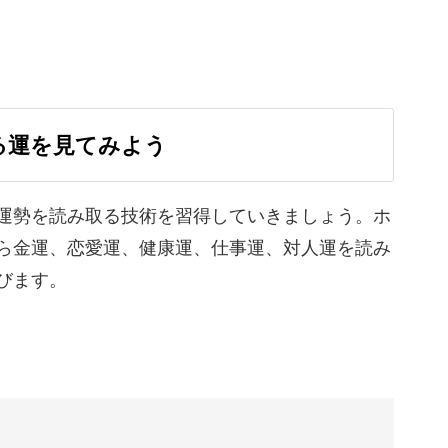
る
コープの出し方。
る運を見てみよう
まざまな運勢を見る方法を学べます。
運勢を読み取る技術を習得していきましょう。ホ
ら金運、恋愛運、健康運、仕事運、対人運を読み
びます。
ーについて。
体の部位について、読み取っていきますよ。