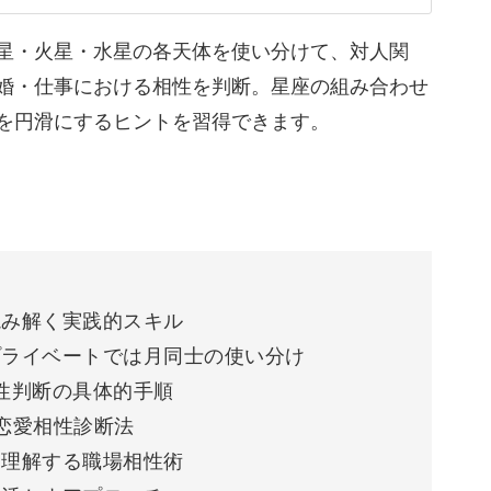
04:00
星・火星・水星の各天体を使い分けて、対人関
もしれません◎
婚・仕事における相性を判断。星座の組み合わせ
06:43
を円滑にするヒントを習得できます。
10:36
12:25
相性なのかを診断します。
17:39
性格が見えて、新しい発見がありますよ。
読み解く実践的スキル
プライベートでは月同士の使い分け
相性判断の具体的手順
た恋愛相性診断法
けではありません。
を理解する職場相性術