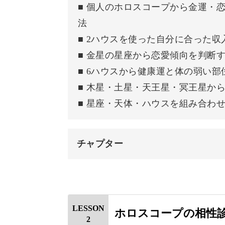
■ 個人のホロスコープから金運・
金運では自分に合った収入を得る方法
法
ながってきます。
■ 2ハウスを使った自分に合った
■ 金星の星座から恋愛傾向を判断
運命の歯車がどのように回っているの
■ 6ハウスから健康運と体の弱い
■ 木星・土星・天王星・冥王星か
■ 星座・天体・ハウスを組み合わ
人間関係を円滑にするヒン
チャプター
いろんな運勢に関わってくるのが、対
はじめに
金運について
✓恋愛から結婚がうまくいかない
LESSON
ホロスコープの相性
✓仕事で苦手な人がいる
2
恋愛運について