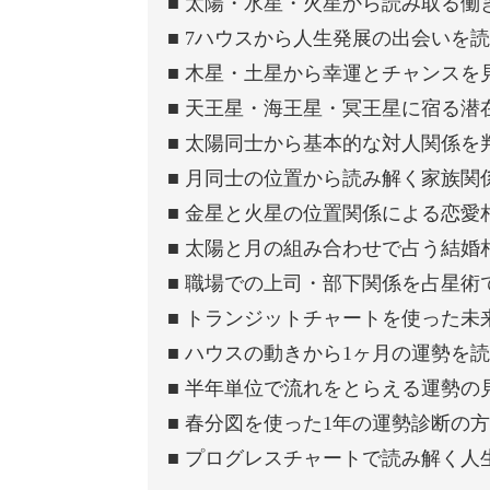
■ 太陽・水星・火星から読み取る働
■ 7ハウスから人生発展の出会いを
■ 木星・土星から幸運とチャンスを
■ 天王星・海王星・冥王星に宿る潜
■ 太陽同士から基本的な対人関係を
■ 月同士の位置から読み解く家族関
■ 金星と火星の位置関係による恋愛
■ 太陽と月の組み合わせで占う結婚
■ 職場での上司・部下関係を占星術
■ トランジットチャートを使った未
■ ハウスの動きから1ヶ月の運勢を
■ 半年単位で流れをとらえる運勢の
■ 春分図を使った1年の運勢診断の
■ プログレスチャートで読み解く人