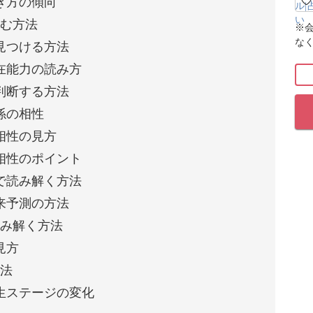
き方の傾向
読む方法
※
な
見つける方法
在能力の読み方
判断する方法
係の相性
相性の見方
相性のポイント
で読み解く方法
来予測の方法
読み解く方法
見方
方法
生ステージの変化