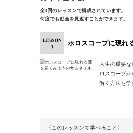
ホロスコープを深く読み取
全3回のレッスンで構成されています。
何度でも動画を見返すことができます。
初級講座で学んだ星座や天体、ホロス
LESSON
ホロスコープに現れ
1
今回はそこからさらに一歩進んで、さ
人生の重要な
ロスコープか
解く方法を学
恋愛運は、その傾向や理想のパートナ
健康運なら、ケアが必要になりやすい
〈このレッスンで学べること〉