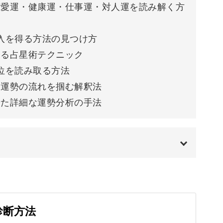
恋愛運・健康運・仕事運・対人運を読み解く方
や才能についてがわかり、仕事運、対人運にもつ
収入を得る方法の見つけ方
する占星術テクニック
か、自分の人生を紐解いていきましょう。
部位を読み取る方法
ら運勢の流れを掴む解釈法
せた詳細な運勢分析の手法
ト
人関係のこと。
00:00
00:58
診断方法
02:48