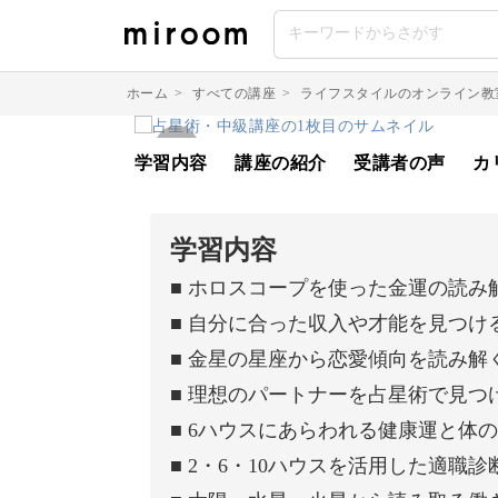
ホーム
>
すべての講座
>
ライフスタイルのオンライン教
学習内容
講座の紹介
受講者の声
カ
学習内容
■ ホロスコープを使った金運の読み
■ 自分に合った収入や才能を見つけ
■ 金星の星座から恋愛傾向を読み解
■ 理想のパートナーを占星術で見つ
■ 6ハウスにあらわれる健康運と体
■ 2・6・10ハウスを活用した適職