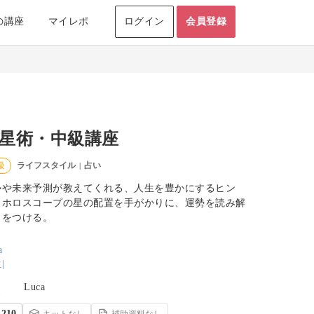
の講座
マイレポ
ログイン
会員登録
星術・中級講座
ライフスタイル
占い
級
|
勢や未来予測が教えてくれる、人生を豊かにするヒン
。ホロスコープの星の配置を手がかりに、運勢を読み解
力をつける。
Luca
210
キットなし
補助資料なし