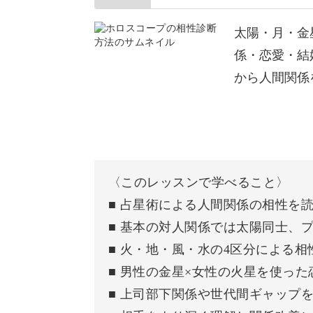
✓家族との折り合いが難しい
健康運について
太陽・月・金
そんなお悩みは、占星術で解決するか
係・恋愛・結
仕事運について
から人間関係
対人運について
その他の運について
天体や星座の組み合わせから、どんな
おわりに
〈このレッスンで学べること〉
今までは気づかなかった自分や相手の
■ 占星術による人間関係の相性を
■ 基本の対人関係では太陽同士、
■ 火・地・風・水の4区分による
■ 男性の金星×女性の火星を使っ
ただし大事なのは、相性の良し悪しだ
■ 上司部下関係や世代間ギャップ