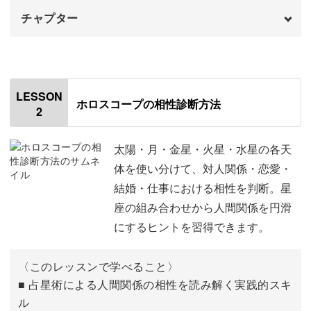
チャプター
✓恋愛から結婚がうまくいかない
はじめに
✓仕事で苦手な人がいる
00:00
✓家族との折り合いが難しい
金運について
00:58
LESSON
ホロスコープの相性診断方法
2
そんなお悩みは、占星術で解決するかもしれません◎
恋愛運について
02:48
健康運について
04:00
太陽・月・金星・火星・水星の各天
体を使い分けて、対人関係・恋愛・
仕事運について
06:43
結婚・仕事における相性を判断。星
天体や星座の組み合わせから、どんな相性なのかを診断し
座の組み合わせから人間関係を円滑
ます。
対人運について
10:36
にするヒントを習得できます。
その他の運について
12:25
今までは気づかなかった自分や相手の性格が見えて、新し
〈このレッスンで学べること〉
い発見がありますよ。
おわりに
17:39
■ 占星術による人間関係の相性を読み解く実践的スキ
ル