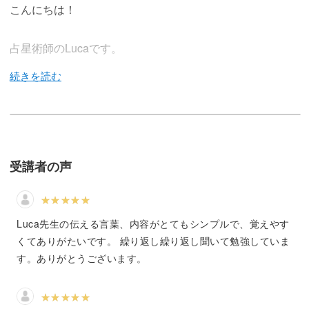
こんにちは！
占星術師のLucaです。
占いの中でも多くの方に親しまれている、占星術。
今回は中級編として、初級の学びを活かした上で、もっと
受講者の声
深くホロスコープを読み解く技術をお伝えします。
Luca先生の伝える言葉、内容がとてもシンプルで、覚えやす
くてありがたいです。 繰り返し繰り返し聞いて勉強していま
す。ありがとうございます。
金運や恋愛運など、気になる運勢が自分で占えるようにな
りますよ♪