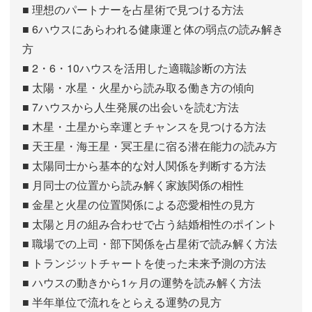
■ 理想のパートナーを占星術で見つける方法
■ 6ハウスにあらわれる健康運と体の弱点の読み解き
方
■ 2・6・10ハウスを活用した適職診断の方法
■ 太陽・水星・火星から読み取る働き方の傾向
■ 7ハウスから人生発展の出会いを読む方法
■ 木星・土星から幸運とチャンスを見つける方法
■ 天王星・海王星・冥王星に宿る潜在能力の読み方
■ 太陽同士から基本的な対人関係を判断する方法
■ 月同士の位置から読み解く家族関係の相性
■ 金星と火星の位置関係による恋愛相性の見方
■ 太陽と月の組み合わせで占う結婚相性のポイント
■ 職場での上司・部下関係を占星術で読み解く方法
■ トランジットチャートを使った未来予測の方法
■ ハウスの動きから1ヶ月の運勢を読み解く方法
■ 半年単位で流れをとらえる運勢の見方