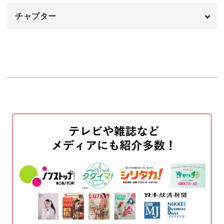
チャプター
はじめに
00:00
未来の占い方
00:56
1か月の運勢の占い方
02:27
半年単位の占い方
06:25
1年単位の占い方
08:58
プログレスチャートを使った運勢の読み方
12:35
進行の月のハウスが表す時期について
14:46
おわりに
17:25