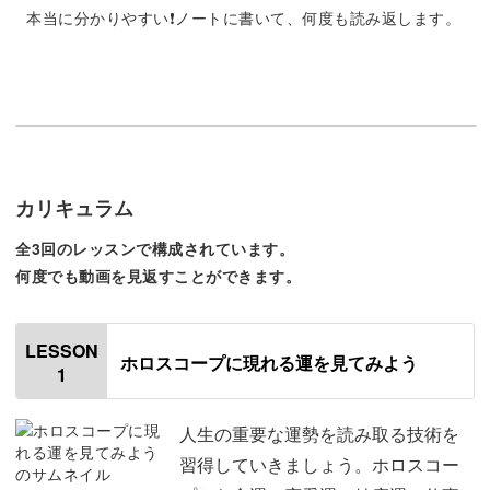
星占いで未来を解き明かし、より豊かな人生を歩んでみま
本当に分かりやすい❗️ノートに書いて、何度も読み返します。
せんか？
ホロスコープを深く読み取る
カリキュラム
初級講座で学んだ星座や天体、ホロスコープの出し方。
全3回のレッスンで構成されています。
何度でも動画を見返すことができます。
今回はそこからさらに一歩進んで、さまざまな運勢を見る
方法を学べます。
LESSON
ホロスコープに現れる運を見てみよう
1
人生の重要な運勢を読み取る技術を
恋愛運は、その傾向や理想のパートナーについて。
習得していきましょう。ホロスコー