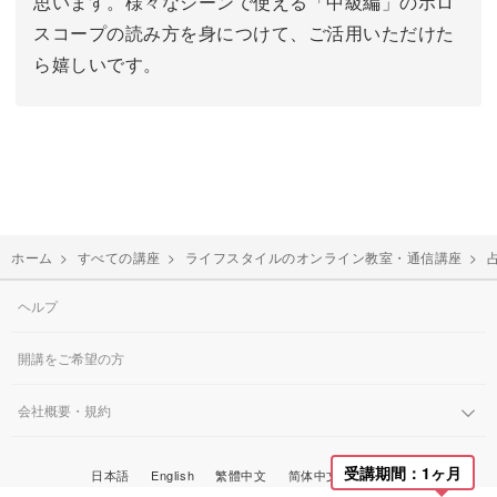
思います。様々なシーンで使える「中級編」のホロ
スコープの読み方を身につけて、ご活用いただけた
ら嬉しいです。
ホーム
>
すべての講座
>
ライフスタイルのオンライン教室・通信講座
>
ヘルプ
開講をご希望の方
会社概要・規約
受講期間：1ヶ月
한국어
日本語
English
繁體中文
简体中文