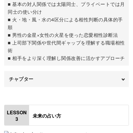
■ 基本の対人関係では太陽同士、プライベートでは月
同士の使い分け
ただし大事なのは、相性の良し悪しだけではありません。
■ 火・地・風・水の4区分による相性判断の具体的手
順
人間関係を円滑にするためのヒントを見つけられるのが、
■ 男性の金星×女性の火星を使った恋愛相性診断法
占星術の魅力です♪
■ 上司部下関係や世代間ギャップを理解する職場相性
術
■ 相手をより深く理解し関係改善に活かすアプローチ
人生設計にもなる未来予測
チャプター
今の運勢を占うだけでなく、少し先の未来についても占う
はじめに
00:00
ことができます。
星座ごとの相性について
00:44
LESSON
これから自分の人生はどうなっていくのか、みなさん気に
未来の占い方
3
相性が良い人を探す方法
06:57
なるところですよね。