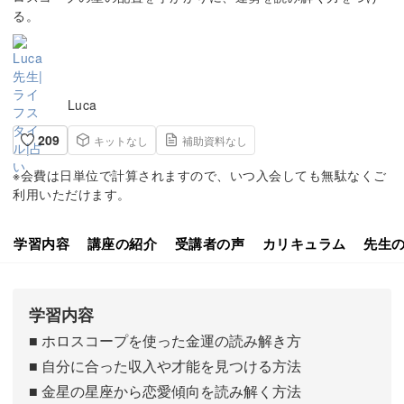
る。
Luca
209
キットなし
補助資料なし
※会費は日単位で計算されますので、いつ入会しても無駄なくご
利用いただけます。
学習内容
講座の紹介
受講者の声
カリキュラム
先生
学習内容
■ ホロスコープを使った金運の読み解き方
■ 自分に合った収入や才能を見つける方法
■ 金星の星座から恋愛傾向を読み解く方法