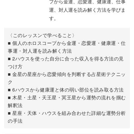
プから金運、恋愛運、健康運、仕事
健康運なら、ケアが必要になりやすい体の部位について、
運、対人運を読み解く方法を学びま
読み取っていきますよ。
す。
〈このレッスンで学べること〉
■ 個人のホロスコープから金運・恋愛運・健康運・仕
金運では自分に合った収入を得る方法や才能についてがわ
事運・対人運を読み解く方法
かり、仕事運、対人運にもつながってきます。
■ 2ハウスを使った自分に合った収入を得る方法の見
つけ方
運命の歯車がどのように回っているのか、自分の人生を紐
■ 金星の星座から恋愛傾向を判断する占星術テクニッ
解いていきましょう。
ク
■ 6ハウスから健康運と体の弱い部位を読み取る方法
■ 木星・土星・天王星・冥王星から運勢の流れを掴む
解釈法
■ 星座・天体・ハウスを組み合わせた詳細な運勢分析
人間関係を円滑にするヒント
の手法
いろんな運勢に関わってくるのが、対人関係のこと。