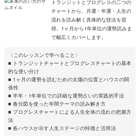
恋愛・結婚の相性を見る方法
07:54
トランジットとプログレスの二つの
チャートから、月運・年運・人生の
上司・部下との相性を見る方法
10:40
流れを読み解く具体的な技法を習
占星術では、トランジットチャートとプログレスチャート
得。1ヶ月から1年単位の運勢読みま
相性を見るときの心構え
13:10
を使い分けることで読み解いていきます。
で幅広くカバーします。
おわりに
14:19
1ヶ月、半年、1年の運勢から、人生の大きな流れまでを読
〈このレッスンで学べること〉
み取ることができますよ。
■ トランジットチャートとプログレスチャートの基本
的な使い分け
■ 1ヶ月の運勢を読むための太陽の位置とハウスの関
係性
重要な転換点やチャンスの時期を予測することで、今より
■ 半年・1年単位での詳細な運勢占いの実践的手法
■ 春分図を使った年間テーマの読み解き方
もっと豊かになる可能性が広がります。
■ プログレスチャートによる人生全体の流れの把握方
法
占星術を深く学び、自分のこれからや、大切な人へのヒン
■ 各ハウスが示す人生ステージの特徴と活用法
トにしてみませんか？