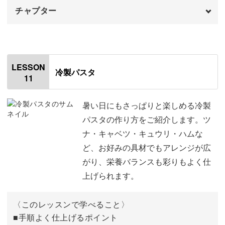
チャプター
オープニング
00:00
はじめに
00:20
LESSON
冷製パスタ
11
使用材料
01:31
下準備をする
03:04
暑い日にもさっぱりと楽しめる冷製
パスタの作り方をご紹介します。ツ
きのこを炒める
05:27
ナ・キャベツ・キュウリ・ハムな
ど、お好みの具材でもアレンジが広
パスタをゆでる
10:03
がり、栄養バランスも彩りもよく仕
パスタとソースを合わせる
11:20
上げられます。
盛りつけをする
14:12
〈このレッスンで学べること〉
完成♪
■手順よく仕上げるポイント
14:59