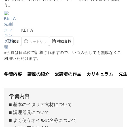
う。
KEITA
408
補助資料
キットなし
※会費は日単位で計算されますので、いつ入会しても無駄なくご
利用いただけます。
学習内容
講座の紹介
受講者の作品
カリキュラム
先
学習内容
■ 基本のイタリア食材について
■ 調理器具について
■ よく使うオイルの名称について