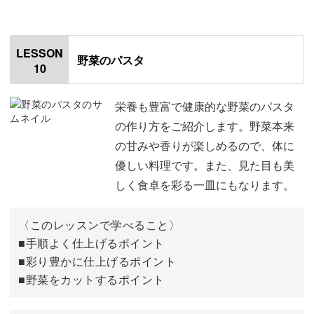
オープニング
00:00
はじめに
00:20
LESSON
野菜のパスタ
10
使用材料
01:17
食材を切る
02:30
栄養も豊富で健康的な野菜のパスタ
の作り方をご紹介します。野菜本来
みじん切りした野菜を炒める
05:33
の甘みや香りが楽しめるので、体に
優しい料理です。また、見た目も美
お肉を炒める
09:21
しく食卓を彩る一皿にもなります。
ソースを煮詰める
16:11
〈このレッスンで学べること〉
保存袋に移す
21:55
■手順よく仕上げるポイント
■彩り豊かに仕上げるポイント
完成♪
22:38
■野菜をカットするポイント