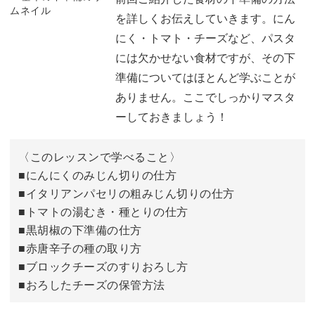
け継がれているほど！
を詳しくお伝えしていきます。にん
よく使うオイルの名称について
08:31
にく・トマト・チーズなど、パスタ
には欠かせない食材ですが、その下
おわりに
08:58
準備についてはほとんど学ぶことが
そんなイタリアの家庭料理「手打ちパスタ」に、ご自宅で
ありません。ここでしっかりマスタ
もチャレンジしてみましょう。
ーしておきましょう！
手に入りにくい食材や道具は一切使いませんので、ぜひお
〈このレッスンで学べること〉
気軽にご受講くださいね♪
■にんにくのみじん切りの仕方
■イタリアンパセリの粗みじん切りの仕方
■トマトの湯むき・種とりの仕方
■黒胡椒の下準備の仕方
ソースのレパートリーを増やしたいあなたに
■赤唐辛子の種の取り方
■ブロックチーズのすりおろし方
■おろしたチーズの保管方法
講座では、手打ちパスタに合うパスタソースの作り方もご
紹介します。