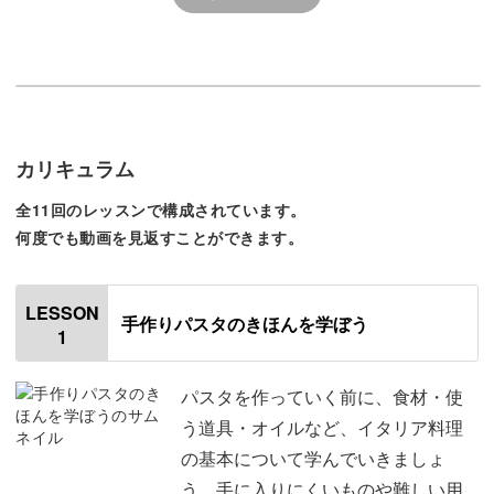
学びの多い講座をありがとうご
ざいました♪
そもそも「手打ちパスタ」とは、小麦粉・卵・水・塩など
を混ぜ合わせ、手でこねて伸ばし、切って作ったパスタの
ことを言います。
カリキュラム
全11回のレッスンで構成されています。
手作業で作るので、形や厚みにバラつきがあり、ソースと
何度でも動画を見返すことができます。
も良く絡むパスタに仕上がります。
LESSON
市販のパスタよりもやや太めで歯ごたえがあり、もちもち
手作りパスタのきほんを学ぼう
1
とした食感が特徴です。
パスタを作っていく前に、食材・使
う道具・オイルなど、イタリア料理
の基本について学んでいきましょ
噛むほどに小麦の風味が広がり、「パスタそのものが美味
う。手に入りにくいものや難しい用