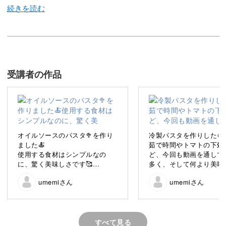
僕は、本場イタリアのレストランで約3年ほど修業した
後、帰国しイタリア料理家として料理教室・出張料理・企
業へのレシピ提案など幅広く活動しています。
受講者の作品
さて、今回の講座では「手打ちパスタ」の作り方や、手打
オイルソースのパスタ🥦を作り
冷製パスタを作りした🍅
ちパスタとも相性のよい「パスタソース」の作り方をご紹
ました🍝
茹で時間やトマトの下処
使用する食材はシンプルなの
ど、今回も動画を通して
介します。
に、驚く美味しさです🥰
多く、そして何より美味
たです🍝
umemiさん
umemiさん
今後も活用させていただきま
また作ります！！
す。
今回受講することができ、パス
タのバリエーションが増えて嬉
手打ちパスタって？
しかったです！
すべて見る