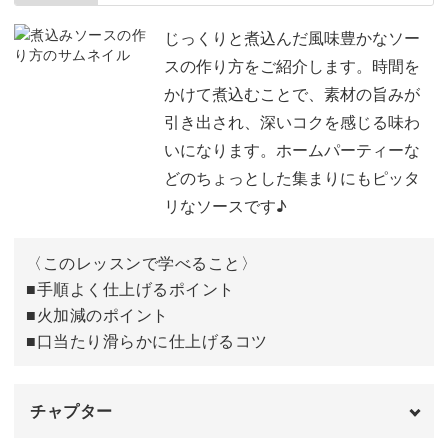
食材を切る
03:14
じっくりと煮込んだ風味豊かなソー
スの作り方をご紹介します。時間を
ソースを作る
04:41
かけて煮込むことで、素材の旨みが
引き出され、深いコクを感じる味わ
パスタをゆでる
08:18
いになります。ホームパーティーな
ソースを調整する
09:57
どのちょっとした集まりにもピッタ
リなソースです♪
パスタとソースを合わせる
12:02
盛り付けをする
15:18
〈このレッスンで学べること〉
■手順よく仕上げるポイント
完成♪
16:00
■火加減のポイント
■口当たり滑らかに仕上げるコツ
チャプター