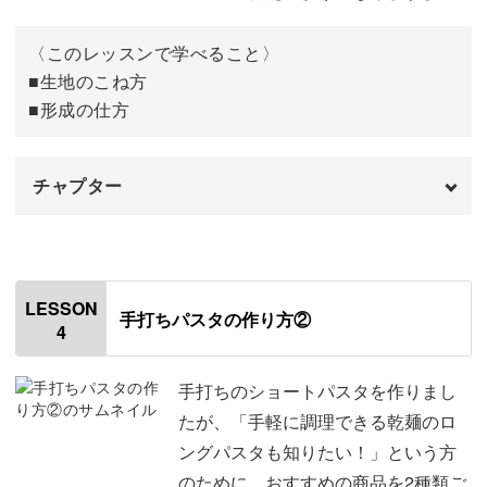
〈このレッスンで学べること〉
■生地のこね方
■形成の仕方
チャプター
オープニング
00:00
はじめに
00:20
LESSON
手打ちパスタの作り方②
4
使用材料
01:21
生地をこねる
01:57
手打ちのショートパスタを作りまし
たが、「手軽に調理できる乾麺のロ
休ませた生地をこねる
12:07
ングパスタも知りたい！」という方
のために、おすすめの商品を2種類ご
形成する
15:17