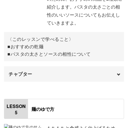
紹介します。パスタの太さごとの相
性のいいソースについてもお伝えし
ていきますよ。
〈このレッスンで学べること〉
■おすすめの乾麺
■パスタの太さとソースの相性について
チャプター
オープニング
00:00
はじめに
00:20
LESSON
麺のゆで方
5
おすすめの乾麺パスタ
00:35
麺の太さとソースの相性について
02:07
もちもちと食感よく仕上げるため