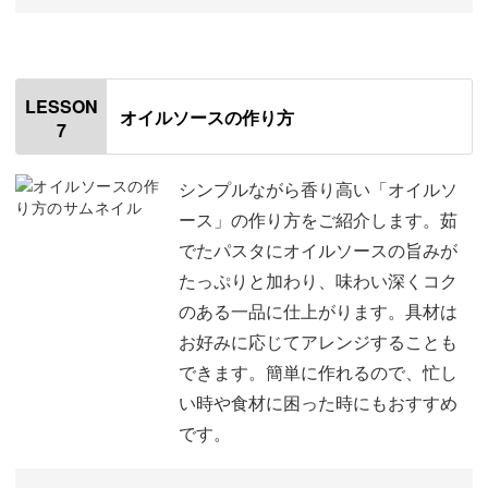
オープニング
00:00
はじめに
00:20
LESSON
オイルソースの作り方
7
使用材料
01:00
食材を切る
02:06
シンプルながら香り高い「オイルソ
ース」の作り方をご紹介します。茹
にんにくとたまねぎを炒める
03:55
でたパスタにオイルソースの旨みが
たっぷりと加わり、味わい深くコク
トマト缶を入れて煮詰める
10:12
のある一品に仕上がります。具材は
保存袋に移す
14:47
お好みに応じてアレンジすることも
できます。簡単に作れるので、忙し
おわりに
16:42
い時や食材に困った時にもおすすめ
です。