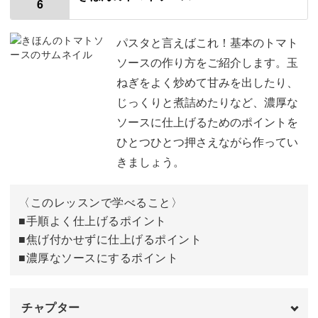
6
乾麺をゆでる材料
01:01
乾麺のゆで方
01:52
パスタと言えばこれ！基本のトマト
ソースの作り方をご紹介します。玉
手打ちパスタをゆでる材料
08:30
ねぎをよく炒めて甘みを出したり、
じっくりと煮詰めたりなど、濃厚な
手打ちパスタのゆで方
09:14
ソースに仕上げるためのポイントを
おわりに
14:03
ひとつひとつ押さえながら作ってい
きましょう。
〈このレッスンで学べること〉
■手順よく仕上げるポイント
■焦げ付かせずに仕上げるポイント
■濃厚なソースにするポイント
チャプター