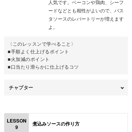
人気です。ベーコンや鶏肉、シーフ
ソースを調節する
11:45
ードなどとも相性がよいので、パス
タソースのレパートリーが増えます
麺とソースを合わせる
12:42
よ。
盛りつけをする
16:29
〈このレッスンで学べること〉
完成♪
17:03
■手順よく仕上げるポイント
■火加減のポイント
■口当たり滑らかに仕上げるコツ
チャプター
オープニング
00:00
はじめに
00:20
LESSON
煮込みソースの作り方
9
使用材料
01:19