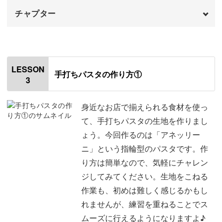
チャプター
定番の「トマトソース」から、お子様にも人気の「クリー
ムソース」。
オープニング
00:00
はじめに
00:20
ちょっとリッチな味わいの「煮込みソース」、さらにはお
LESSON
手打ちパスタの作り方①
洒落な「冷製パスタ」まで。
3
にんにくの下準備
01:06
手作りならではの、一味違うソースの作り方をお教えしま
イタリアンパセリの下準備
03:43
身近なお店で揃えられる食材を使っ
す。
て、手打ちパスタの生地を作りまし
トマトの下準備
05:15
ょう。今回作るのは「アネッリー
ニ」という指輪型のパスタです。作
黒こしょうの下準備
09:55
り方は簡単なので、気軽にチャレン
唐辛子の下準備
10:50
ご家族でのランチやディナーをちょっと豪華に楽しみたい
ジしてみてください。生地をこねる
時、ホームパーティーなどでお客さんをおもてなししたい
作業も、初めは難しく感じるかもし
チーズの下準備と保存方法
11:47
時など、さまざまな場面で活躍すること間違いなしです♪
れませんが、練習を重ねることでス
おわりに
ムーズに行えるようになりますよ♪
15:00