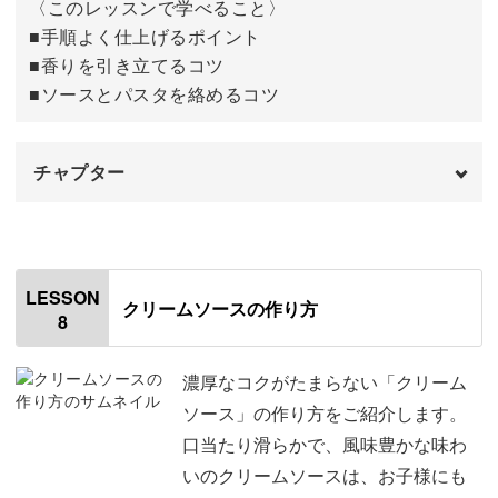
〈このレッスンで学べること〉
■手順よく仕上げるポイント
■香りを引き立てるコツ
■ソースとパスタを絡めるコツ
チャプター
オープニング
00:00
はじめに
00:20
LESSON
クリームソースの作り方
8
使用材料
01:14
食材を切る
02:52
濃厚なコクがたまらない「クリーム
ソース」の作り方をご紹介します。
ソースを作る
05:49
口当たり滑らかで、風味豊かな味わ
いのクリームソースは、お子様にも
麺をゆでる
09:55