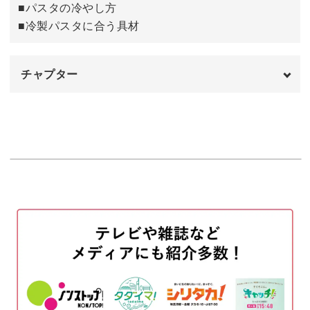
■パスタの冷やし方
■冷製パスタに合う具材
チャプター
オープニング
00:00
はじめに
00:20
使用材料
01:46
ソースを作る
03:17
パスタをゆでる
09:37
パスタを氷水で冷やす
11:39
パスタとソースを和える
14:25