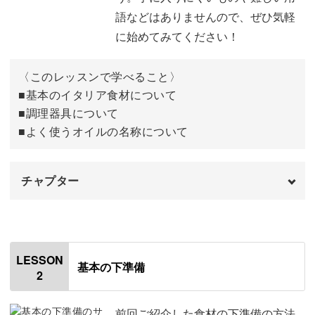
しい！」そんな一皿が作れます。
語などはありませんので、ぜひ気軽
に始めてみてください！
〈このレッスンで学べること〉
本格的なパスタが、ご自宅で簡単に！
■基本のイタリア食材について
■調理器具について
「手打ちパスタ」というと、専門店などお店でしか食べら
■よく使うオイルの名称について
れないというイメージもありますが、実はご自宅でも気軽
に作っていただけます。
チャプター
オープニング
00:00
本場イタリアでは、手打ちパスタは特別なものではなく、
はじめに
00:20
LESSON
ごく一般的な家庭料理なんです。
基本の下準備
2
基本のイタリア食材について
01:20
特に、南部の地域では、各家庭で伝統的なレシピが代々受
調理器具について
04:25
前回ご紹介した食材の下準備の方法