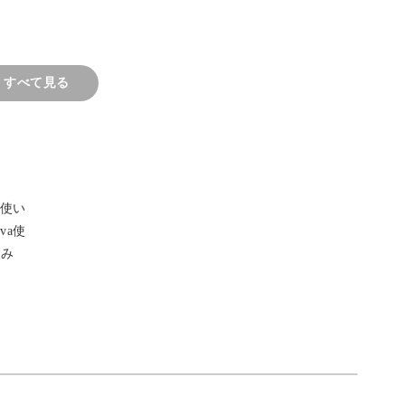
プリ「Canva」を使用し、オリジナルデザイン
すべて見る
用品を変身させるラベルを作りましょう！
、使い
va使
いても学べる！
てみ
ィの高いラベルを作りたい！」