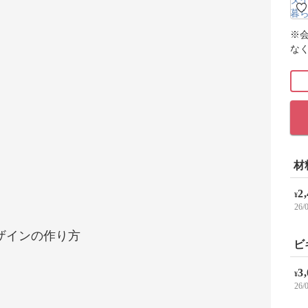
※
な
材
2
¥
26
ザインの作り方
ビ
3
¥
26