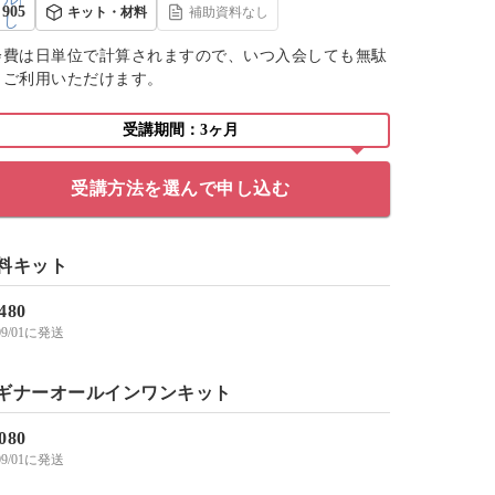
905
キット・材料
補助資料なし
会費は日単位で計算されますので、いつ入会しても無駄
くご利用いただけます。
受講期間：3ヶ月
受講方法を選んで申し込む
料キット
,480
/09/01に発送
ギナーオールインワンキット
,080
/09/01に発送