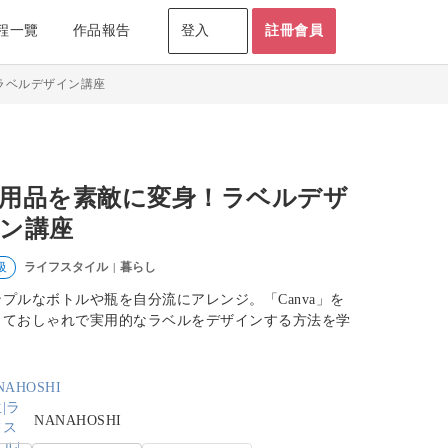
程一覽
作品報告
登入
註冊會員
ラベルデザイン講座
用品を素敵に変身！ラベルデザ
ン講座
ライフスタイル
暮らし
級
|
ンプルなボトルや瓶を自分流にアレンジ。「Canva」を
っておしゃれで実用的なラベルをデザインする方法を学
。
NANAHOSHI