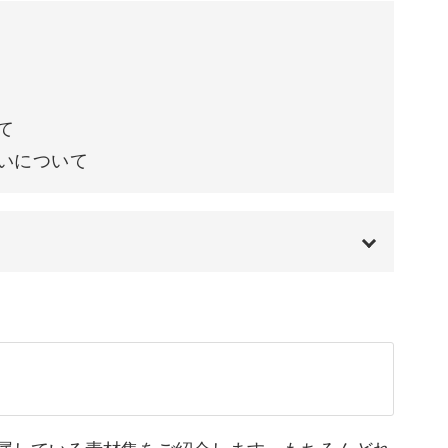
字やイラスト、フレームなどを一から作っていく
て
いについて
使っていただけるようにご用意しました！
00:00
00:20
しましたので、ぜひダウンロードして使ってみて
02:04
02:56