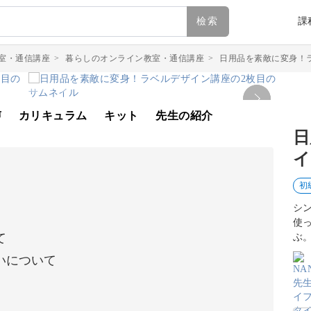
檢索
課
室・通信講座
>
暮らしのオンライン教室・通信講座
>
日用品を素敵に変身！
声
カリキュラム
キット
先生の紹介
日
イ
初
シ
使
て
ぶ
いについて