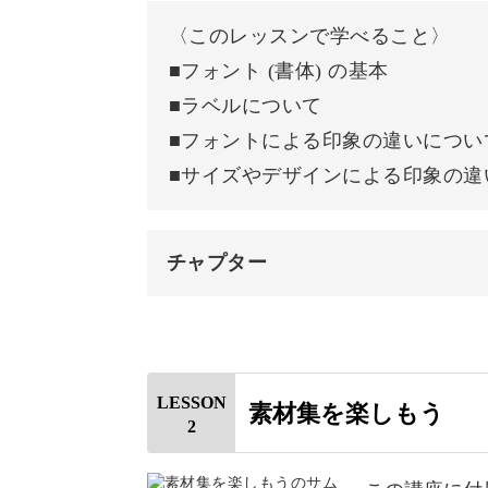
〈このレッスンで学べること〉
■フォント (書体) の基本
デザインの基礎を学んだとしても、文
■ラベルについて
のは、やっぱり大変。
■フォントによる印象の違いについ
■サイズやデザインによる印象の違
でもご安心ください。
受講者様には、私が作成した素材集を
チャプター
オープニング
はじめに
たくさんの文字やモチーフをデータに
LESSON
素材集を楽しもう
くださいね♪
2
サンセリフとセリフについて
ラベルについて