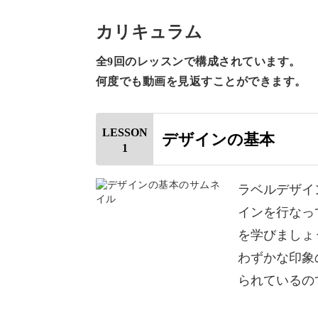
カリキュラム
ということで、最初のレッスンではデ
全9回のレッスンで構成されています。
何度でも動画を見返すことができます。
LESSON
デザインの基本
1
わずかなフォントの違いや、サイズ、
ってきます。
ラベルデザイ
インを行なっ
そうしたデザインの基礎知識を確認し
を学びましょ
わずかな印象
素材集を活用して多彩なデ
られているの