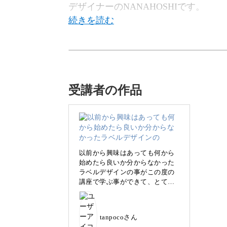
デザイナーのNANAHOSHIです。
今回の講座は、「ラベルデザイン」に
受講者の作品
そのままでは味気ない無地・透明のボ
におしゃれに見えますよね。
また、中身もわかりやすくなって一石
以前から興味はあっても何から
始めたら良いか分からなかった
ラベルデザインの事がこの度の
講座で学ぶ事ができて、とても
勉強になりました✨
講座で学んだことを応用して活
用していきたいと思います✨
そんな便利なラベルを自分の手で作れ
tanpocoさん