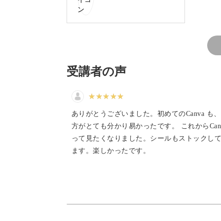
この講座では、無料で使えるWeb上のア
のラベルを作ります。
受講者の声
デザインの楽しさを実感しながら、日
ありがとうございました。初めてのCanva も
方がとても分かり易かったです。 これからCan
ラベルデザインの基本につ
って見たくなりました。シールもストックし
ます。楽しかったです。
「せっかく手作りするなら、クオリテ
そんなふうに思われる方も多いはず。