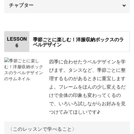
チャプター
オープニング
00:00
はじめに
00:20
LESSON
季節ごとに楽しむ！洋服収納ボックスのラ
ベルデザイン
6
③オリーブオイルのデザイン
01:03
文字を入れる
03:46
四季に合わせたラベルデザインを学
びます。タンスなど、季節ごとに整
イラストを入れる
07:47
理するものがあるときに重宝します
よ。フレームをほんの少し変えるだ
色を変更する
10:57
けで全体の印象も変わってくるの
文字のバランスを調整する
12:42
で、いろいろ試しながらお好みを見
つけてみてほしいです♪
サラダ油のデザインにアレンジする
13:31
おすすめのフォントについて
17:16
〈このレッスンで学べること〉