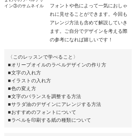
イラストを入れる
04:30
フォントや色によって一気におしゃ
れに見せることができます。今回も
上と下の文字を入れる
06:20
アレンジ方法も含めて解説していき
紅茶のデザインにアレンジする
12:18
ます。ご自分でデザインを考える際
の参考になれば嬉しいです！
葉っぱのイラストに変える
15:03
〈このレッスンで学べること〉
■オリーブオイルのラベルデザインの作り方
■文字の入れ方
■イラストの入れ方
■色の変え方
■文字のバランスを調整する方法
■サラダ油のデザインにアレンジする方法
■おすすめのフォントについて
■ラベルを印刷する紙の種類について