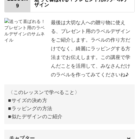
ザイン
9
②カラーを使ったラベルデザイン
01:03
②の素材集の紹介
01:59
最後は大切な人への贈り物に使え
る、プレゼント用のラベルデザイン
画像をトリミングする
02:21
をご紹介します。ラベルの作り方だ
けでなく、綺麗にラッピングする方
白い四角を上に重ねる
04:09
法までお伝えします。この講座で学
文字を入れる
05:56
んだことを活用して、みなさんだけ
のラベルを作ってみてくださいね♪
背景色を変える方法
10:27
1つ目のボトルにラベルを貼る
13:23
〈このレッスンで学べること〉
■サイズの決め方
2つ目のボトルにラベルを貼る
15:51
■ラッピングの方法
■似たデザインのご紹介
可愛い印象のおすすめフォント
18:44
完成♪
20:43
チャプター