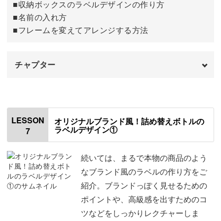
■収納ボックスのラベルデザインの作り方
ダウンロードする方法
19:57
■名前の入れ方
■フレームを変えてアレンジする方法
ラベルを印刷する紙の種類
21:14
完成♪
23:43
チャプター
オープニング
00:00
はじめに
00:20
LESSON
オリジナルブランド風！詰め替えボトルの
ラベルデザイン①
7
使用材料・道具
01:01
素材について
01:58
続いては、まるで本物の商品のよう
なブランド風のラベルの作り方をご
基本のデザインを作る
02:43
紹介。ブランドっぽく見せるための
ポイントや、高級感を出すためのコ
名前を入れるアレンジ
04:15
ツなどをしっかりレクチャーしま