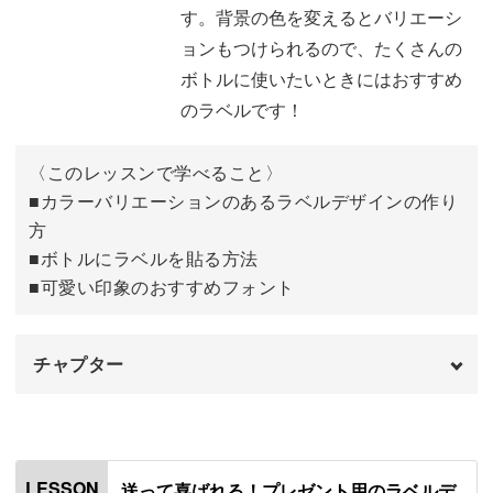
す。背景の色を変えるとバリエーシ
あしらいの文字を入れる
06:00
ョンもつけられるので、たくさんの
高級感の出るおすすめのフォント
08:26
ボトルに使いたいときにはおすすめ
のラベルです！
〈このレッスンで学べること〉
■カラーバリエーションのあるラベルデザインの作り
方
■ボトルにラベルを貼る方法
■可愛い印象のおすすめフォント
チャプター
オープニング
00:00
はじめに
00:20
LESSON
送って喜ばれる！プレゼント用のラベルデ