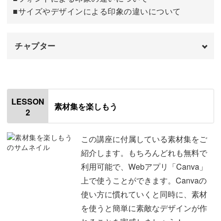
■サイズやデザインによる印象の違いについて
でもご安心ください。
チャプター
受講者様には、私が作成した素材集を使っていただけるよ
うにご用意しました！
オープニング
00:00
はじめに
00:20
LESSON
素材集を楽しもう
2
たくさんの文字やモチーフをデータにしましたので、ぜひ
サンセリフとセリフについて
02:04
ダウンロードして使ってみてくださいね♪
ラベルについて
02:56
この講座に付属している素材集をご
紹介します。もちろんどれも無料で
※本講座を受講されていない方への素材の配布、および商
フォントによる印象の違い
03:40
利用可能で、Webアプリ「Canva」
用利用はご遠慮ください。
上で使うことができます。Canvaの
サイズやデザインによる印象の違い
05:26
使い方に慣れていくと同時に、素材
作ったラベルは実際に活躍
おわりに
06:42
を使うと簡単に素敵なデザインが作