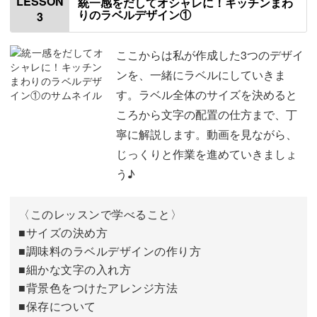
LESSON
統一感をだしてオシャレに！キッチンまわ
りのラベルデザイン①
3
使用材料・道具
01:53
両方を楽しめる講座です。
素材集について
02:22
ここからは私が作成した3つのデザイ
おしゃれなラベルを手作りして、暮らしを彩ってみません
ンを、一緒にラベルにしていきま
Canvaについて
04:44
か？
す。ラベル全体のサイズを決めると
ころから文字の配置の仕方まで、丁
Canvaの操作画面について
06:09
寧に解説します。動画を見ながら、
素材集のダウンロード方法
07:38
じっくりと作業を進めていきましょ
う♪
Canvaへの取り込み方
09:43
手書きの文字を取り込む方法
11:40
〈このレッスンで学べること〉
■サイズの決め方
文字をスマホで編集する方法
12:44
■調味料のラベルデザインの作り方
■細かな文字の入れ方
黒い文字を取り込む方法
13:59
■背景色をつけたアレンジ方法
■保存について
黒以外の文字を取り込む方法
15:44