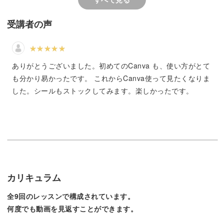
受講者の声
デザインの楽しさを実感しながら、日用品を変身させるラ
ベルを作りましょう！
ありがとうございました。初めてのCanva も、使い方がとて
も分かり易かったです。 これからCanva使って見たくなりま
ラベルデザインの基本についても学べる！
した。シールもストックしてみます。楽しかったです。
「せっかく手作りするなら、クオリティの高いラベルを作
りたい！」
そんなふうに思われる方も多いはず。
カリキュラム
全9回のレッスンで構成されています。
何度でも動画を見返すことができます。
ということで、最初のレッスンではデザインの基本につい