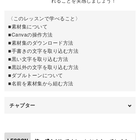
れることを実感しましょう！
こしょう入れやコーヒーキャニスター、洋服タンス、ボト
ルなど、貼る対象と目的に合わせたラベルの作り方をご紹
〈このレッスンで学べること〉
介します。
■素材集について
■Canvaの操作方法
みなさんも、作ったものは印刷してご自宅にあるものに貼
■素材集のダウンロード方法
ってみましょう。
■手書きの文字を取り込む方法
■黒い文字を取り込む方法
■黒以外の文字を取り込む方法
■ダブルトーンについて
使い慣れた日用品も、ラベルひとつで雰囲気が大きく変わ
■名前を素材集から組む方法
り、目にする度に気分が上がるものに♪
チャプター
オープニング
00:00
ラベルを自分でデザインすること、そしてそれを実際に使
はじめに
うこと。
00:20