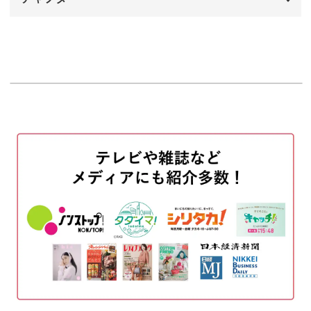
オープニング
00:00
はじめに
00:20
使用材料・道具
01:29
ラッピング①サイズの決め方
02:58
ラッピング①ラベル制作
03:36
ラッピング① 印刷する紙
07:08
ラッピング①ラベルをカットする
07:41
ラッピング①袋にラッピングをする
08:33
ラッピング①似たデザインの紹介
12:54