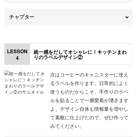
ダブルトーンについて
19:33
チャプター
名前を素材集から組む
20:59
オープニング
00:00
おわりに
24:52
はじめに
00:20
LESSON
統一感をだしてオシャレに！キッチンまわ
りのラベルデザイン②
4
使用材料・道具
01:06
サイズの決め方
02:03
次はコーヒーのキャニスターに使え
るラベルを作ります。日常的によく
①ペッパーのデザイン
02:51
使うものだからこそ、手作りのラベ
ルを貼ることで一層愛着が湧きます
細かな文字を入れる
08:04
よ。デザイン自体も情報量を増やし
背景色をつけたアレンジ
12:26
て素敵に仕上げたので、ぜひ作って
みてください。
保存について
19:00