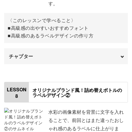
フレームを変えたアレンジ
06:44
す。
完成♪
09:47
〈このレッスンで学べること〉
■高級感の出やすいおすすめフォント
■高級感のあるラベルデザインの作り方
チャプター
オープニング
00:00
はじめに
00:20
LESSON
オリジナルブランド風！詰め替えボトルの
ラベルデザイン②
8
使用材料・道具
01:00
①高級感のあるラベルデザイン
01:39
水彩の画像素材を背景に文字を入れ
ることで、前回とはまた違ったおし
素材と文字を入れて制作する
03:11
ゃれ感のあるラベルに仕上がりま