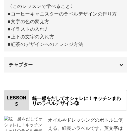
〈このレッスンで学べること〉
■コーヒーキャニスターのラベルデザインの作り方
■文字の色の変え方
■イラストの入れ方
■上下の文字の入れ方
■紅茶のデザインへのアレンジ方法
チャプター
オープニング
00:00
はじめに
00:20
LESSON
統一感をだしてオシャレに！キッチンまわ
りのラベルデザイン③
5
②コーヒーのデザイン
00:51
文字の色を変える
03:44
オイルやドレッシングのボトルに使
える、細長いラベルです。英文字は