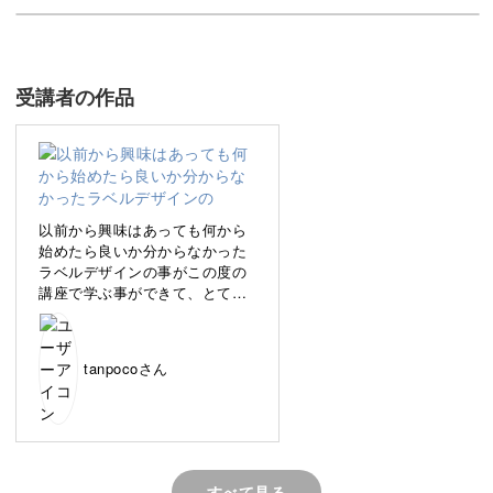
く講座です。
受講者の作品
そのままでは味気ない無地・透明のボトルや容器も、ラベ
ルが貼られているだけで途端におしゃれに見えますよね。
また、中身もわかりやすくなって一石二鳥です♪
以前から興味はあっても何から
始めたら良いか分からなかった
ラベルデザインの事がこの度の
講座で学ぶ事ができて、とても
勉強になりました✨
講座で学んだことを応用して活
そんな便利なラベルを自分の手で作れたら、素敵だと思い
用していきたいと思います✨
ませんか？
tanpocoさん
この講座では、無料で使えるWeb上のアプリ「Canva」を
使用し、オリジナルデザインのラベルを作ります。
すべて見る