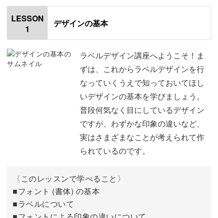
てお話しします！
LESSON
デザインの基本
1
ラベルデザイン講座へようこそ！ま
わずかなフォントの違いや、サイズ、色の変化によって、
ずは、これからラベルデザインを行
デザインの印象は大きく変わってきます。
なっていくうえで知っておいてほし
いデザインの基本を学びましょう。
そうしたデザインの基礎知識を確認して、ラベル作りに活
普段何気なく目にしているデザイン
かしましょう！
ですが、わずかな印象の違いなど、
実はさまざまなことが考えられて作
素材集を活用して多彩なデザインを
られているのです。
〈このレッスンで学べること〉
■フォント (書体) の基本
デザインの基礎を学んだとしても、文字やイラスト、フレ
■ラベルについて
ームなどを一から作っていくのは、やっぱり大変。
■フォントによる印象の違いについて