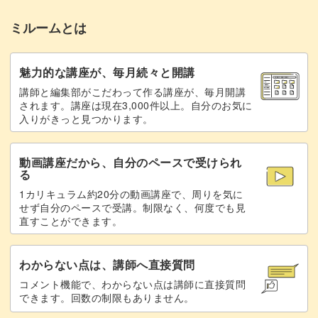
ラッピング②サイズの決め方
13:24
ミルームとは
ラッピング②ラベル制作
13:46
ラッピング②カットしてラッピングをする
16:47
魅力的な講座が、毎月続々と開講
講師と編集部がこだわって作る講座が、毎月開講
ラッピング②箱のラッピングの仕方
18:27
されます。講座は現在3,000件以上。自分のお気に
入りがきっと見つかります。
ラッピング②似たデザインの紹介
19:57
動画講座だから、自分のペースで受けられ
完成♪
20:39
る
1カリキュラム約20分の動画講座で、周りを気に
せず自分のペースで受講。制限なく、何度でも見
直すことができます。
わからない点は、講師へ直接質問
コメント機能で、わからない点は講師に直接質問
できます。回数の制限もありません。