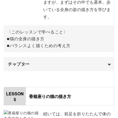
ますが、まずはその中でも基本。歩
難しいので、まずは簡単な描き方から練習して慣れていき
猫を塗る
08:15
いている全身の姿の描き方を学びま
ましょう。
背景を塗る
15:34
す。
目を塗る
17:40
〈このレッスンで学べること〉
灰色の部分を塗り足す
■猫の全身の描き方
19:15
その後に、本格的な描き方やポージングの描き方までご紹
■バランスよく描くための考え方
介♪
黒の部分を塗り足す
23:32
濃い灰色の部分を塗り足す
27:45
チャプター
白や灰色で立体感を出す
32:01
オープニング
00:00
顔を仕上げる
47:04
はじめに
00:20
描き方のバランスやコツが、図で説明されたテキストがつ
LESSON
香箱座りの猫の描き方
背景の肉球を描く
いているので、初心者さんでも理解しやすくバランス良く
51:32
5
使用材料・道具
02:00
素敵に描いていただけます。
仕上げをする
54:45
可愛い猫の全身の描き方
03:32
続いては、前足を折りたたんで体の