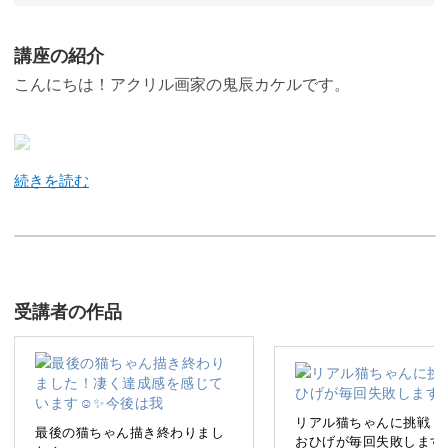
講座の紹介
こんにちは！アクリル画家の鬼辰カケルです。
アクリル絵の具を使って、毎日もふもふの動物を描いてま
す♪
これまで、もふもふした動物だけで1000枚以上描いてきま
した。
受講者の作品
今回の講座でも、そんな私の愛するもふもふした動物
「猫」を題材に、絵を描くことの楽しさを、皆さんと一緒
に味わっていきたいと思います。
リアル猫ちゃんに挑戦！
最後の猫ちゃん描き終わりまし
おひげが毎回失敗します