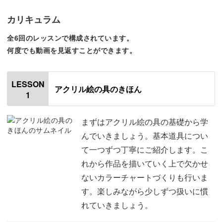
それぞれ、ご紹介していきます。
カリキュラム
全6回のレッスンで構成されています。
何度でも動画を見返すことができます。
【リラックス効果・ストレス解消・気分転換】
LESSON
忙しくなると、ずっとそのことを考えてしまいがち…
アクリル絵の具のきほん
1
嫌なことばかりを考え続けることで、ストレスが貯まって
まずはアクリル絵の具の基礎から学
いる可能性もあります。
んでいきましょう。基本道具につい
て一つずつ丁寧にご紹介します。こ
そんな時に絵を描くと、描いている対象物に自然と集中で
れから作品を描いていく上で欠かせ
きるので、頭の中から嫌なことを排除できます。
ないカラーチャートづくりも行いま
す。楽しみながら少しずつ扱いに慣
絵に没頭することで描くことに意識が集中し、ストレス発
れていきましょう。
散や気分転換などのポジティブな効果が期待できるんです