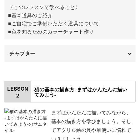
よ♪
〈このレッスンで学べること〉
■基本道具のご紹介
■ご自宅でご準備いただく道具について
■色を知るためのカラーチャート作り
【自己肯定感アップ】
チャプター
今回の講座には、初心者さんが達成感を感じられる2つの
ポイントが隠されています。
オープニング
00:00
・パッと短い時間で完成する作品
はじめに
00:20
LESSON
・描き方を細かく解説
猫の基本の描き方 -まずはかんたんに描い
てみよう-
2
使用材料・道具
00:48
「出来た！」を感じることで前向きな気持になったり、家
パレットにラップを巻く
02:20
まずはかんたんに描いてみながら、
族や友人に見せることで褒めてもらったり。
基本の描き方を学びましょう。そし
パレットに絵の具を出す
03:03
てアクリル絵の具や筆使いに慣れて
自己肯定感アップやコミュニケーションのきっかけになり
いきましょう。
色見本を作る
05:20