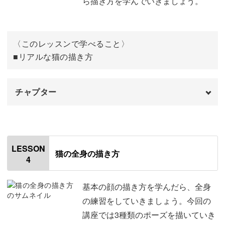
ら描き方を学んでいきましょう。
趣味をみつけることは、やりたいことや夢を広げるきっか
猫の毛を塗る
09:53
けになります。
目を塗る
14:05
〈このレッスンで学べること〉
ぜひ、そんなワクワクを抱えて、一緒に楽しく学んでいき
背景を塗る
14:56
■リアルな猫の描き方
ましょう！
鼻を塗る
18:18
チャプター
柄を描く
19:16
題材は「猫」！
段々と柄を黒くする
26:11
オープニング
00:00
白や灰色などで立体感を出す
32:59
はじめに
00:20
講座で取り扱う題材は、もふもふ感がたまらなく可愛い
LESSON
猫の全身の描き方
「猫」です。
4
ひげを描く
39:51
使用材料・道具
01:26
仕上げをする
41:48
猫の基本の描き方
02:52
基本の顔の描き方を学んだら、全身
まずは、簡単な描き方の練習からスタート！
の練習をしていきましょう。今回の
おわりに
45:38
下絵を描く
03:26
講座では3種類のポーズを描いていき
いきなり猫を描こうと思ってもバランスや毛並みの表現が