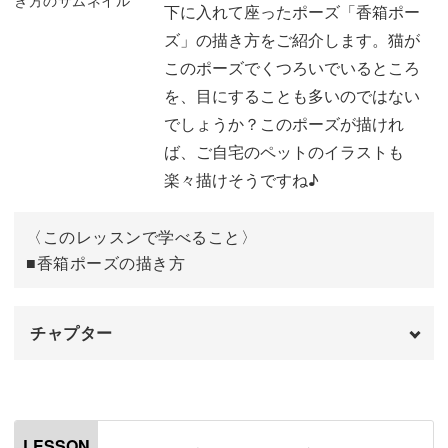
下に入れて座ったポーズ「香箱ポー
ひげを描く
58:55
下描きを描く
03:44
ズ」の描き方をご紹介します。猫が
完成♪
61:14
後半では、猫ならではのポーズを3種類ご紹介するので、
このポーズでくつろいでいるところ
下塗りをする
09:12
基本から応用まで幅広い描き方が習得できますよ。
を、目にすることも多いのではない
背景を塗る
12:54
でしょうか？このポーズが描けれ
初心者さんも始めやすい2つの理由
ば、ご自宅のペットのイラストも
目と鼻を塗る
14:50
楽々描けそうですね♪
色を重ねて深みを出す
16:47
講座で使うのはアクリル絵の具なので、お手軽な価格の初
期費用で始められるのが嬉しいポイント。
〈このレッスンで学べること〉
白で立体感を出す
37:26
■香箱ポーズの描き方
キットには、私がおすすめする13色セットの絵の具が入っ
影を描く
44:27
ています。
チャプター
リアルな猫の全身の描き方
49:24
色を混ぜて使えば、大体この13色で事足りるので、長く使
っていただけますよ。
オープニング
下描きを描く
00:00
49:31
はじめに
下塗りをする
00:20
58:43
LESSON