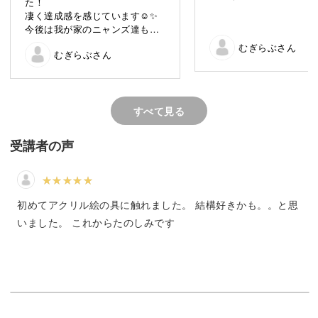
た！
凄く達成感を感じています☺️✨️
今後は我が家のニャンズ達も描
いてみたいです。
むぎらぶさん
むぎらぶさん
ありがとうございました！
絵を描くと良いことがいっぱい！
大人なると、中々筆を持つことや絵の具を扱う機会が少な
すべて見る
くなりますよね。
受講者の声
子供の頃に学校でやっただけ、という方も多いと思います
が、実は絵を描くと良いことがいっぱいあるんです！
初めてアクリル絵の具に触れました。 結構好きかも。。と思
いました。 これからたのしみです
絵を描くことで得られるメリットは、大きく分けると3
つ。