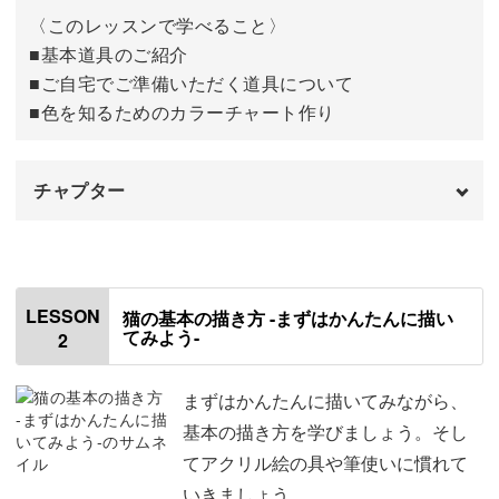
よ♪
〈このレッスンで学べること〉
■基本道具のご紹介
■ご自宅でご準備いただく道具について
■色を知るためのカラーチャート作り
【自己肯定感アップ】
チャプター
今回の講座には、初心者さんが達成感を感じられる2つの
ポイントが隠されています。
オープニング
00:00
・パッと短い時間で完成する作品
はじめに
00:20
LESSON
・描き方を細かく解説
猫の基本の描き方 -まずはかんたんに描い
てみよう-
2
使用材料・道具
00:48
「出来た！」を感じることで前向きな気持になったり、家
パレットにラップを巻く
02:20
まずはかんたんに描いてみながら、
族や友人に見せることで褒めてもらったり。
基本の描き方を学びましょう。そし
パレットに絵の具を出す
03:03
てアクリル絵の具や筆使いに慣れて
自己肯定感アップやコミュニケーションのきっかけになり
いきましょう。
色見本を作る
05:20