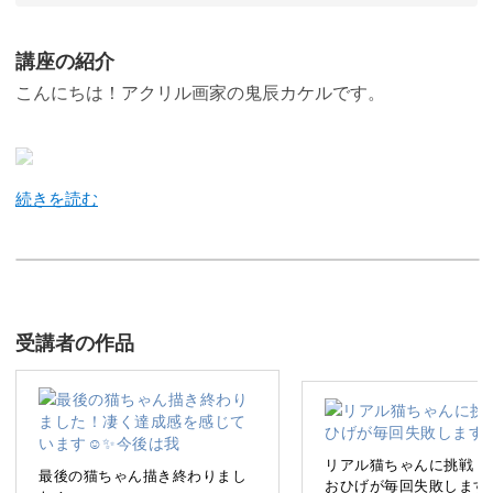
講座の紹介
こんにちは！アクリル画家の鬼辰カケルです。
アクリル絵の具を使って、毎日もふもふの動物を描いてま
す♪
これまで、もふもふした動物だけで1000枚以上描いてきま
した。
受講者の作品
今回の講座でも、そんな私の愛するもふもふした動物
「猫」を題材に、絵を描くことの楽しさを、皆さんと一緒
に味わっていきたいと思います。
リアル猫ちゃんに挑戦！
最後の猫ちゃん描き終わりまし
おひげが毎回失敗します