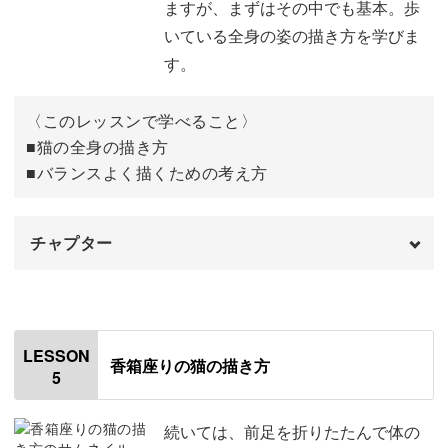
ますが、まずはその中でも基本。歩
難しいので、まずは簡単な描き方から練習して慣れていき
猫を塗る
08:15
いている全身の姿の描き方を学びま
ましょう。
背景を塗る
15:34
す。
目を塗る
17:40
〈このレッスンで学べること〉
灰色の部分を塗り足す
■猫の全身の描き方
19:15
その後に、本格的な描き方やポージングの描き方までご紹
■バランスよく描くための考え方
介♪
黒の部分を塗り足す
23:32
濃い灰色の部分を塗り足す
27:45
チャプター
白や灰色で立体感を出す
32:01
オープニング
00:00
顔を仕上げる
47:04
はじめに
00:20
描き方のバランスやコツが、図で説明されたテキストがつ
LESSON
香箱座りの猫の描き方
背景の肉球を描く
いているので、初心者さんでも理解しやすくバランス良く
51:32
5
使用材料・道具
02:00
素敵に描いていただけます。
仕上げをする
54:45
可愛い猫の全身の描き方
03:32
続いては、前足を折りたたんで体の