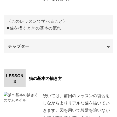
ますよ。
おわりに
11:54
〈このレッスンで学べること〉
■猫を描くときの基本の流れ
【やりたいこと・夢が広がる】
講座では、アクリル絵の具の扱いや猫の描き方が学べるの
チャプター
で、他の描きたい作品にもチャレンジができるようになり
オープニング
ます。
00:00
はじめに
00:20
「あれも描きたい！」「これも描きたい！」となっていく
LESSON
猫の基本の描き方
3
うちに、オリジナリティ溢れる絵が生まれることでしょ
使用材料・道具
01:20
う。
猫の基本の描き方
02:45
続いては、前回のレッスンの復習を
しながらよりリアルな猫を描いてい
下絵を描く
03:30
きます。図を用いて段階を追いなが