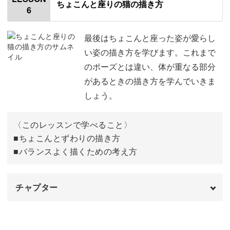
ちょこんと座りの猫の描き方
6
使用材料・道具
背景を塗る
01:47
69:12
また、イラストを描く紙はA5サイズと小さめ。初心者さん
も気軽に取り組んでいただけるようにA5サイズで用意しま
香箱座りの描き方
色を重ねて深みを出す
03:08
最後はちょこんと座った姿が愛らし
72:54
した。
い姿の描き方を学びます。これまで
下絵を描く
柄を描く
03:37
81:28
のポーズとは違い、体が重なる部分
出来上がったイラストは、スキャンしてはがきに印刷した
があるときの描き方を学んでいきま
猫の全体の色を塗る
目を塗る
10:33
100:26
り、フレームに入れて飾ったりと、ご自身で絵が描けるよ
しょう。
色味を調整しながら顔を描く
猫の毛を描く
16:34
うになると楽しみ方はいろいろ！
101:28
〈このレッスンで学べること〉
背景を塗る
ひげを描く
21:22
120:33
■ちょこんとずわりの描き方
■バランスよく描くための考え方
模様の細部を描き足す
影を描く
23:24
127:09
絵を描くことに興味を持っている方や、大好きな猫を絵に
全体の色を濃く塗り足す
毛を追加する
30:13
128:34
残したい方、レッスンでお待ちしております♪
チャプター
さらに濃い色で立体感を出す
完成♪
46:44
130:52
オープニング
00:00
白で明るい部分を描く
55:01