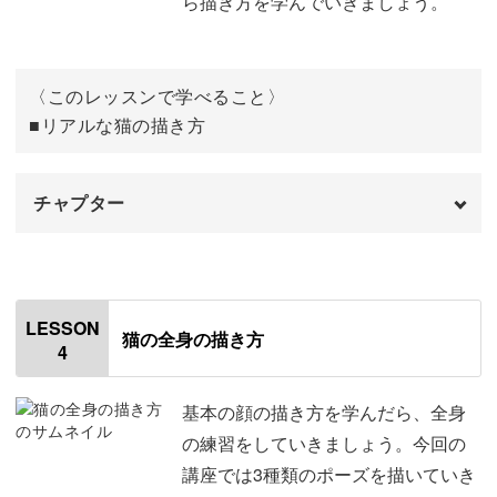
ら描き方を学んでいきましょう。
趣味をみつけることは、やりたいことや夢を広げるきっか
猫の毛を塗る
09:53
けになります。
目を塗る
14:05
〈このレッスンで学べること〉
ぜひ、そんなワクワクを抱えて、一緒に楽しく学んでいき
背景を塗る
14:56
■リアルな猫の描き方
ましょう！
鼻を塗る
18:18
チャプター
柄を描く
19:16
題材は「猫」！
段々と柄を黒くする
26:11
オープニング
00:00
白や灰色などで立体感を出す
32:59
はじめに
00:20
講座で取り扱う題材は、もふもふ感がたまらなく可愛い
LESSON
猫の全身の描き方
「猫」です。
4
ひげを描く
39:51
使用材料・道具
01:26
仕上げをする
41:48
猫の基本の描き方
02:52
基本の顔の描き方を学んだら、全身
まずは、簡単な描き方の練習からスタート！
の練習をしていきましょう。今回の
おわりに
45:38
下絵を描く
03:26
講座では3種類のポーズを描いていき
いきなり猫を描こうと思ってもバランスや毛並みの表現が