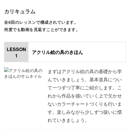
それぞれ、ご紹介していきます。
カリキュラム
全6回のレッスンで構成されています。
何度でも動画を見返すことができます。
【リラックス効果・ストレス解消・気分転換】
LESSON
忙しくなると、ずっとそのことを考えてしまいがち…
アクリル絵の具のきほん
1
嫌なことばかりを考え続けることで、ストレスが貯まって
まずはアクリル絵の具の基礎から学
いる可能性もあります。
んでいきましょう。基本道具につい
て一つずつ丁寧にご紹介します。こ
そんな時に絵を描くと、描いている対象物に自然と集中で
れから作品を描いていく上で欠かせ
きるので、頭の中から嫌なことを排除できます。
ないカラーチャートづくりも行いま
す。楽しみながら少しずつ扱いに慣
絵に没頭することで描くことに意識が集中し、ストレス発
れていきましょう。
散や気分転換などのポジティブな効果が期待できるんです