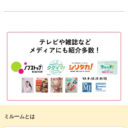
はじめに
00:20
点描で体毛を表現する
61:36
使用材料・道具
01:30
背景の肉球を描く
69:59
ちょこんと座りの猫の描き方
02:55
ひげを描く
73:26
下絵を描く
03:29
完成♪
75:27
背景を塗る
11:38
猫を塗る
16:17
目や鼻などを塗る
27:23
体の模様などを描く
29:32
顔を描く
34:31
ミルームとは
しっぽを描く
43:41