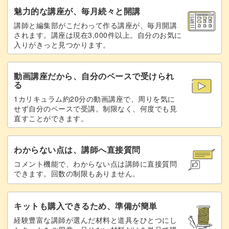
猫の毛を細かく描く
44:29
魅力的な講座が、毎月続々と開講
講師と編集部がこだわって作る講座が、毎月開講
白や灰色で立体感を出す
64:57
されます。講座は現在3,000件以上。自分のお気に
入りがきっと見つかります。
足元を濃いめのピンクで塗る
72:32
動画講座だから、自分のペースで受けられ
ひげを描いて仕上げをする
73:35
る
1カリキュラム約20分の動画講座で、周りを気に
完成♪
81:22
せず自分のペースで受講。制限なく、何度でも見
直すことができます。
わからない点は、講師へ直接質問
コメント機能で、わからない点は講師に直接質問
できます。回数の制限もありません。
キットも購入できるため、準備が簡単
経験豊富な講師が選んだ材料と道具をひとつにし