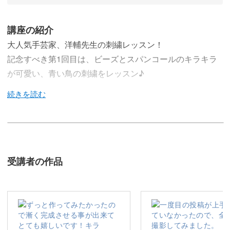
講座の紹介
大人気手芸家、洋輔先生の刺繍レッスン！
記念すべき第1回目は、ビーズとスパンコールのキラキラ
が可愛い、青い鳥の刺繍をレッスン♪
今回のレッスンでは、ビーズとスパンコールを使って、ブ
ローチとしても使える青い鳥を刺繍する方法をレクチャー
していきます♪
受講者の作品
カラフルな動物や植物の刺繍で大人気の洋輔先生による、
楽しみながら刺繍ができるレッスン。