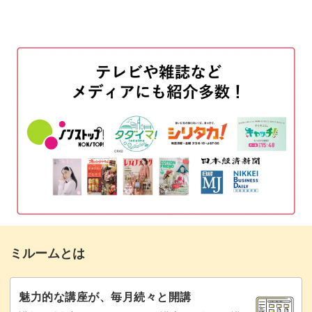
使用材料・道具
01:50
図案をオーガンジーに写す
04:37
ビーズをトレイに出して下準備をする
07:08
頭の輪郭をさす
09:20
糸を替える方法
17:39
体の輪郭をさす
18:53
顔をさす
20:17
ビーズで中を埋める
42:18
ミルームとは
スパンコールで体の中を埋める
55:33
スパンコールをさす方向について
75:56
魅力的な講座が、毎月続々と開講