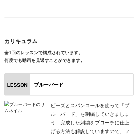
ビーズで刺繍するときの針の動かし方や糸の通し方など、
ビーズ刺繍の基本からしっかり学べるレッスン内容となっ
ていますよ。
カリキュラム
刺繍をする布を選ぶポイントやビーズをさすコツなど、洋
全1回のレッスンで構成されています。
何度でも動画を見返すことができます。
輔先生流の細かなコツもたっぷりお伝えしていきます。
講座では手元を大きく映していますので、細かいビーズ刺
ブルーバード
LESSON
繍の様子がとてもわかりやすくなっていますよ。
ビーズやスパンコールの種類や色の組み合わせ方によっ
ビーズとスパンコールを使って「ブ
て、同じ図案でも大きくイメージが変わりますので、自由
ルーバード」を刺繍していきましょ
にアレンジしてみてくださいね♪
う。完成した刺繍をブローチに仕上
げる方法も解説していますので、フ