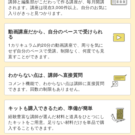
講師と編集部がこだわって作る講座が、毎月開講
オーガンジーをカットする
79:15
されます。講座は現在3,000件以上。自分のお気に
入りがきっと見つかります。
フェルトにしつけをする
83:44
動画講座だから、自分のペースで受けられ
まつり縫いでフェルトに縫いつける
87:17
る
1カリキュラム約20分の動画講座で、周りを気に
足をつける
99:42
せず自分のペースで受講。制限なく、何度でも見
直すことができます。
フェルトを切ってブローチピンをつける
106:20
完成♪
113:52
わからない点は、講師へ直接質問
コメント機能で、わからない点は講師に直接質問
できます。回数の制限もありません。
キットも購入できるため、準備が簡単
経験豊富な講師が選んだ材料と道具をひとつにし
たキットをご用意。足りない材料だけを単品で購
入することもできます。