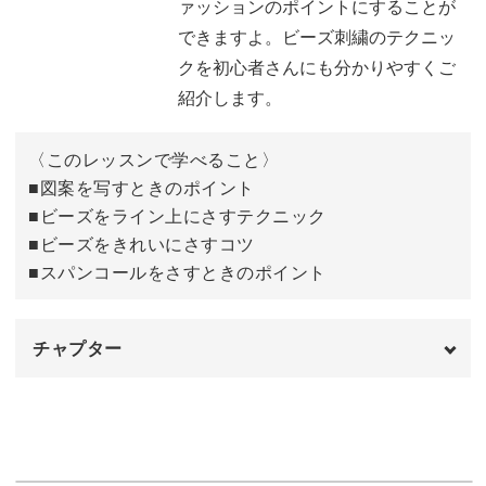
黄色いビーズを使えばカナリヤのようになりますし、赤い
ァッションのポイントにすることが
ビーズを使ってポップなイメージに作ってもお洒落です。
できますよ。ビーズ刺繍のテクニッ
クを初心者さんにも分かりやすくご
ブローチに仕上げればコートやジャケット、帽子などにつ
紹介します。
けられますので、シンプルなファッションのときでもキラ
キラ輝いて華やかさをプラスしてくれますよ。
〈このレッスンで学べること〉
■図案を写すときのポイント
■ビーズをライン上にさすテクニック
洋輔先生の明るく楽しいレッスンを受けながら、ぜひ可愛
■ビーズをきれいにさすコツ
くてお洒落な青い鳥を完成させてみてくださいね♪
■スパンコールをさすときのポイント
チャプター
オープニング
00:00
はじめに
00:20