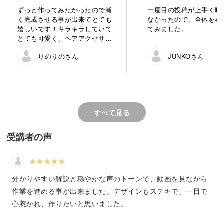
ビーズとスパンコールのキラキラ感が可愛い、青い鳥を刺
ずっと作ってみたかったので漸
一度目の投稿が上手く映
繍で作っていきましょう！
く完成させる事が出来てとても
なかったので、全体を再
嬉しいです！キラキラしていて
てみました。
とても可愛く、ヘアアクセサリ
完成した刺繍をブローチに仕上げる方法も解説しています
ーとしても使いたかったので、
ので、ファッションのポイントにすることができますよ。
りのりのさん
JUNKOさん
2wayのクリップ付きのピンを着
けました。今までよく分かって
いなかったスパンコールの付け
「ビーズやスパンコールって難しそう…」と感じている人
方も大変勉強になりました。ビ
ーズに隙間があると気になって
にも、わかりやすく丁寧にレクチャーしていきます。
ついつい埋めたくなり…結果的
すべて見る
にビーズが詰まってしまい、こ
んもり仕上げに(笑)(汗)次はもっ
具体的なポイントは、
と上手に刺せる様に頑張りたい
受講者の声
です。ビーズ刺繍の針と糸の推
奨サイズやおススメなどありま
◆図案を写すときのポイント
したら教えて頂けると嬉しいで
◆ビーズをライン上にさすテクニック
す。
分かりやすい解説と穏やかな声のトーンで、動画を見ながら
◆ビーズをきれいにさすコツ
作業を進める事が出来ました。デザインもステキで、一目で
◆スパンコールをさすときのポイント
心惹かれ、作りたいと思いました。