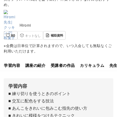
め。
Hiromi
80
補助資料
キットなし
※会費は日単位で計算されますので、いつ入会しても無駄なくご
利用いただけます。
学習内容
講座の紹介
受講者の作品
カリキュラム
先
学習内容
■ 練り切りを使うときのポイント
■ 交互に配色をする技法
■ あんこをきれいに包みこむ指先の使い方
■ きれいに模様をつけるテクニック