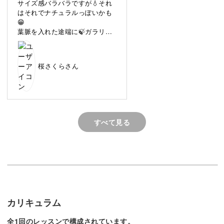
サイズ感バラバラですが💧それ
もともと海外の文化であるクリスマスには洋菓子を食べる
はそれでナチュラルっぽいかも
😁
のが一般的ですが、今年のクリスマスは和菓子で楽しんで
葉脈を入れた途端に🍃ガラリと
みませんか？
印象が変わって面白かったです
✨６等分できるように頑張るか
👊タマゴカッターを買いに行く
クリスマスカラーの緑と白の練り切りで作る今回の和菓子
桜さくらさん
か🐾今後の練習で考えます(笑)
は、ポインセチアを思わせるお花がのっているところがポ
イント。
きれいな形に成形するコツや和菓子作りのテクニックを、
すべて見る
ひと工程ずつ丁寧にレッスンしていきますよ。
具体的なポイントは、
◆練り切りを使うときのポイント
カリキュラム
◆交互に配色をする技法
◆あんこをきれいに包みこむ指先の使い方
全1回のレッスンで構成されています。