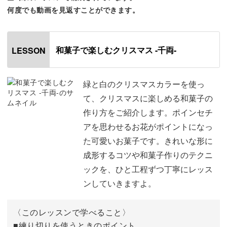
何度でも動画を見返すことができます。
◆きれいに模様をつけるテクニック
和菓子ならではのテクニックや指先の使い方などが、動画
和菓子で楽しむクリスマス -千両-
LESSON
できちんと伝わるようにレクチャーしていきます。
緑と白のクリスマスカラーを使っ
て、クリスマスに楽しめる和菓子の
手作りの練り切りでこだわって作りたい人は、別レッスン
作り方をご紹介します。ポインセチ
「自宅で気軽にできる練り切りあんの作り方と天然色素の
アを思わせるお花がポイントになっ
色付け方法」もあわせてチェック！
た可愛いお菓子です。きれいな形に
成形するコツや和菓子作りのテクニ
ご自身だけのオリジナルカラーで和菓子を作って、クリス
ックを、ひと工程ずつ丁寧にレッス
マスを魅力的に演出していきましょう。
ンしていきますよ。
普段は洋菓子が苦手な人にも、クリスマスのお菓子を楽し
〈このレッスンで学べること〉
んでいただけるのが嬉しいポイント。
■練り切りを使うときのポイント