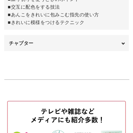
■交互に配色をする技法
■あんこをきれいに包みこむ指先の使い方
色を変更すればお正月にも使える和菓子となっていますの
■きれいに模様をつけるテクニック
で、基本テクニックをマスターすれば、年末から年始にか
けて大活躍してくれますよ。
チャプター
ぜひクリスマスカラーの和菓子作りにチャレンジして、今
年のクリスマスは和菓子の落ち着いた雰囲気で楽しんでみ
オープニング
00:00
てくださいね♪
はじめに
00:10
使用材料・道具
01:09
練り切りを平らな円にする
02:48
エッグカッターを使って白と緑の練り切り
05:48
をそれぞれ6等分にする
白と緑の練り切りを交互に並べる
08:49