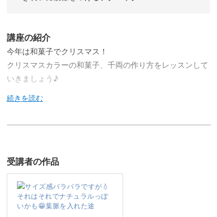
講座の紹介
今年は和菓子でクリスマス！
クリスマスカラーの和菓子、千両の作り方をレッスンして
いきましょう♪
今回のレッスンでは、クリスマスカラーを使って、クリス
マスに楽しめる和菓子の作り方をレクチャーしていきます
♪
受講者の作品
クリスマスに食べるお菓子といえば、豪華なデコレーショ
ンのケーキやドイツのシュトーレンが定番。