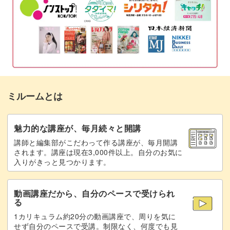
エッグカッターを使わない方法
10:47
練り切りを平らな円にする
15:10
表になる面を手のひら側にしてあんこを包
17:01
む
ミルームとは
丸くなるように形を整える
19:04
三角棒で色の境目に線を入れる
魅力的な講座が、毎月続々と開講
20:30
講師と編集部がこだわって作る講座が、毎月開講
葉っぱの部分に二重線を入れる
23:09
されます。講座は現在3,000件以上。自分のお気に
入りがきっと見つかります。
葉脈をつける
24:56
動画講座だから、自分のペースで受けられ
赤い実をのせる
27:21
る
1カリキュラム約20分の動画講座で、周りを気に
つや天で仕上げたい場合
29:45
せず自分のペースで受講。制限なく、何度でも見