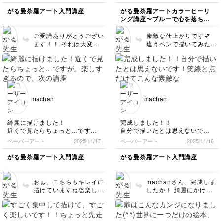
描いたらとてもスッキリしまし
まわりの枠が少し小ぶりな円ば
がる曼荼羅アート入門講座
がる曼荼羅アートカラーヒーリ
た！！
かりになってしまいましたが、
ング講座〜ブルーで心を落ち着
神秘的なデザインを眺めると今
すごく美しくて素敵にできたか
けて自分を癒そう〜
年の運気が上がりそうな気がし
な、と思っています（＾ν＾）
ご受講ありがとうござい
素敵な仕上がりです💕
ます！がる先生！パワーをあり
ます！！ それは大変な
違うペンで描いてみたん
がとうございます！(^^)
年末年始でしたね😣 2つ
ですね！！ 色が変わる
とも美しく仕上がってい
とまた違った印象✨ グリ
ますね💕 ぷるるん石も
ーンも良いですね😍 後
ぷるっと輝いています✨
からでも、周りの丸を大
曼荼羅ですっきりしてい
きくしたり隙間を埋める
ただけて嬉しいです✨
ことはできるので✍️
machan
machan
綺麗に描けました！
完成しました！！
近くで見たらちょっと…です
自分で描いたとは思えないで
が。
す！笑
ペーパーアート
2025/11/17
ペーパーアート
2025/11/16
楽しすぎるので、次の講座も描
線と点だけてこんな素敵なアー
いてみたいと思います^_^
トになるなんて！と一人感動し
がる曼荼羅アート入門講座
がる曼荼羅アート入門講座
ています。次も楽しみです^_^
おぉ、こちらもキレイに
machanさん、完成しま
描けていますね👏楽しん
したか！ 綺麗にかけて
でいただけて幸いで
いますね💖 (一点、一周
す！！！ ぷるるん石の
目左上のとんがった花び
光入れも美しい🤩✨
らと花びらの間ですが、