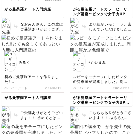
たくさんありますが、少し離れ
実はちょっと間違えてリカバリ
申し訳ありません。圧力
て見るとキラキラして綺麗で
ーしたり、課題にはなかったと
調整に使ったりできるよ
がる曼荼羅アート入門講座
がる曼荼羅アートカラーヒーリ
す。
ころに丸や点を入れたりしたと
うでしたら、すこし圧が
ング講座〜ピンクで女子力UPし
他の講座も受けたいと思いま
ころもあり自分なりに楽しみま
幸福感を〜
足りないときに挟まれて
す。
した！
もよいかもしれません…
なおみんさん、この度は
より細かいモチーフ、楽
*
ご受講ありがとうござい
しんでいただけました
ます！ ひとつひとつ丁
か？ どこをリカバリー
寧に描かれていますね😍
したのか分からないくら
サインも素敵です✨ 他に
い美しく完成してますね
もカラー編の講座があり
😌💕 最後まで受講あり
ますが、入門よりも少し
がとうございました！！
レベルアップしていて楽
みるく
さかいまみ
しめると思います！
初めて曼荼羅アートを作りまし
ルビーをモチーフにしたピンク
た‼️
の曼荼羅が完成しました。周囲
とても楽しくてあっという間に
に浮かぶ色鉛筆で描いた丸い
ペーパーアート
2026/02/11
ペーパーアート
2026/02/11
入門講座の2作品が完成しまし
「ぷるるん石」は初挑戦という
た♡
こともあり、まだ要領を得ない
がる曼荼羅アート入門講座
がる曼荼羅アートカラーヒーリ
夢中になり、完成した時の達成
ので、もっと練習して美しく描
ング講座〜ピンクで女子力UPし
感がとても良い！
けるようになりたいですね。
幸福感を〜
ガル先生の他の講座も気になる
ご受講ありがとうござい
こちらもありがとうござ
ので受講したく思っています⭐︎
ます！！ 初めてとは思
います！！ ぷるるん
えない出来栄えですね✨
石、輝いてますね💎 ハ
夢中になれた＝自分時間
イライトがかなりしっか
を堪能できたとのこと、
り入っているので、透明