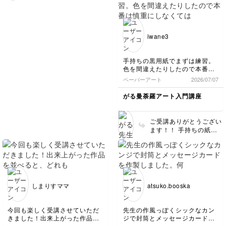
す🤩🩵
んですね😊 ピンクが鮮
やかに映えてます💞 飾
る絵を変えると気分も変
わるので、ぜひ額装して
iwane3
眺めてみてください！
手持ちの黒用紙でまずは練習。
色を間違えたりしたので本番は
慎重にしなくては。
ペーパーアート
2026/07/07
がる曼荼羅アート入門講座
ご受講ありがとうござい
ます！！ 手持ちの紙に
描いたのですね😳 ぷる
るん石が美しく輝いてま
す💚✨
しまりすママ
atsuko.booska
今回も楽しく受講させていただ
先生の作風っぽくシックなカン
きました！出来上がった作品を
ジで封筒とメッセージカードを
並べると、どれも違った雰囲気
作製しました。