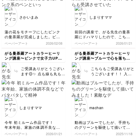
私も嬉しいです🥰 他の
感があり美しいです😍✨
カラー編も達成感満載と
なっているので、ぜひ楽
さかいまみ
しまりすママ
しんでいただけたら幸い
です🎵
蓮の花をモチーフにしたピンク
前回の講座で、がる先生の曼荼
の曼荼羅が完成しました。ピン
羅にドハマリしたので、こちら
ク系のペンといっても多彩で
も受講させていただきました！
ペーパーアート
2026/02/08
ペーパーアート
2026/01/21
様々な特性を活かした描き方が
二つの講座を受講することで、
学べて良かったです。
模様や色使いのパターンがたく
がる曼荼羅アートカラーヒーリ
がる曼荼羅アートカラーヒーリ
今後のテーマも楽しみです。
さん学べました！ありがとうご
ング講座〜ピンクで女子力UPし
ング講座〜ブルーで心を落ち着
ざいました！(^^)
幸福感を〜
けて自分を癒そう〜
ご受講ありがとうござい
こちらもご受講ありがと
ます😊✨ 点も線も丸も丁
うございます！！ 入門
寧に描かれています
→ブルー編を受けること
ね！！ 他のピンク編も
で基礎をいかせるので、
楽しんでいただけたら嬉
楽しんでいただけたなら
しいです❣️
幸いです😍✨ こちらも美
しく仕上がってますね✨
ぜひサインも入れてみて
しまりすママ
machan
ください！
今年 初ミルーム作品です！
動画はブルーでしたが、手持ち
年末年始、家族の体調不良など
のグリーンを駆使して描いてみ
でバタバタして精神的にまいっ
ました！
ペーパーアート
2026/01/21
ペーパーアート
2025/11/18
ていましたが、曼荼羅を無心で
素敵なデザインで感激です✨