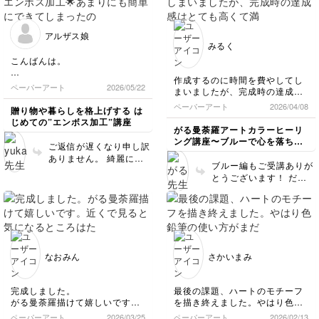
ンストーンがあるだけで
とくに細かいですが、
華やかになりますね✨️
細部まで美しく描けてい
ますね🥰✨ ピンクの曼荼
アルザス娘
羅を眺めて、幸福感を
みるく
UPしてください🩷
こんばんは。
作成するのに時間を費やしてし
生れて初めてのエンボス加工🌟
ペーパーアート
2026/05/22
まいましたが、完成時の達成感
あまりにも簡単にできてしまっ
はとても高くて満足した作品が
たので吃驚でした！
ペーパーアート
2026/04/08
贈り物や暮らしを格上げする は
出来ました！
練習用紙はコピー用紙だったの
じめての”エンボス加工”講座
青モチーフは見ていて癒されま
ですが、こんなに薄い紙にもエ
がる曼荼羅アートカラーヒーリ
す💙
ンボスできるんですね。
ング講座〜ブルーで心を落ち着
ご返信が遅くなり申し訳
作成している際はとても楽しく
けて自分を癒そう〜
ありません。 綺麗にエ
て曼荼羅アートは奥が深くても
ひとつ質問させてください。
ブルー編もご受講ありが
ンボス模様が出てらっし
っと学びたいと思っています🩵
エンボス本体と一緒に３枚のプ
とうございます！ だん
ゃいますね♪ 圧力調整が
レートとクリアシートのような
だんとレベルがあがるよ
うまく出来れば紙の厚み
薄いプレート？も入っていたの
うな3作品ですが、全て
に関係なくエンボスを施
ですが、これも何かに使うので
美しく仕上がっています
すことができます(*^^*)
しょうか？
ね🩵✨ 額に入れて飾ると
プラスチックシートがつ
大きさは他の3mmと2mmのプ
雰囲気も変わるのでぜひ
レートと同じ大きさです。
いているセットを初めて
お試しください🥳
知り、そのサイトを確認
なおみん
さかいまみ
エンボス加工はできても、それ
しましたが、カットやエ
をどの様に使うのか、これから
ンボスをする際にもその
のレッスンが楽しみです。
完成しました。
最後の課題、ハートのモチーフ
プラスチックシートを使
がる曼荼羅描けて嬉しいです。
を描き終えました。やはり色鉛
っている説明がなく、明
よろしくお願いします。
近くで見ると気になるところは
筆の使い方がまだ慣れません😅
確な使用用途がわからず
ペーパーアート
2026/03/25
ペーパーアート
2026/02/13