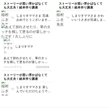
て、絵本の厚みが変わるので、
ストーリーが思い浮かばなくて
ストーリーが思い浮かばなくて
それに対応したカバーの付け方
も大丈夫！絵本作り講座
も大丈夫！絵本作り講座
を教えていただけたのが、とて
も分かりやすかったです。あり
しまりすママさま 完成
しまりすママさま かわ
がとうございました(^^)
おめでとうございます👏
いいうさぎが完成しまし
✨✨ 表紙とトビラ拝見い
たね！🐰❣️ コラージュの
たしました！👀 穴あけ
醍醐味の部分楽しんでい
やコラージュなどをうま
ただけたようでとても嬉
く使って素敵に水の中を
しいです☺️ マイレポあ
表現されていて脱帽で
りがとうございました！
す❣️ お子様も喜んでくれ
🌼
しまりすママ
たのとこと、こちらまで
嬉しいです☺️ 幼少期に
身近にいるペットが出て
あえて掠れさせたり、筆のタッ
くる物語に触れられると
チを残して塗るのが楽しかった
いうのはとても貴重な経
です！久しぶりに筆と絵の具を
ペーパーアート
2023/09/04
験になるのではないかな
使って、夢中で制作できまし
と思います🐟✨ この度
た！ありがとうございました
ストーリーが思い浮かばなくて
は素敵なマイレポありが
(^^)
も大丈夫！絵本作り講座
とうございました😊📚
しまりすママさま 楽し
んでいただけたようで嬉
しいです🌼 絵の具の掠
れ具合とてもいい感じで
すね！🎨 コラージュし
た時に唯一無二のあじに