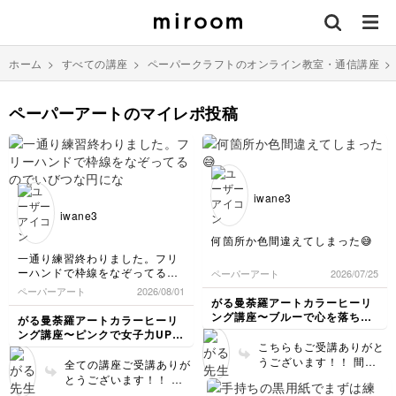
ホーム
>
すべての講座
>
ペーパークラフトのオンライン教室・通信講座
ペーパーアートのマイレポ投稿
iwane3
iwane3
何箇所か色間違えてしまった😅
一通り練習終わりました。フリ
ーハンドで枠線をなぞってるの
ペーパーアート
2026/07/25
でいびつな円になってます。い
ペーパーアート
2026/08/01
ろんなカラーペンを持っていた
がる曼荼羅アートカラーヒーリ
ので使い道ができて楽しかった
ング講座〜ブルーで心を落ち着
がる曼荼羅アートカラーヒーリ
な。集中したい時などまたおさ
けて自分を癒そう〜
ング講座〜ピンクで女子力UPし
らいをしようと思います
こちらもご受講ありがと
幸福感を〜
うございます！！ 間違
全ての講座ご受講ありが
えたところが分からない
とうございます！！ お
くらい綺麗に描けていま
手持ちのペンで描かれた