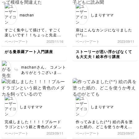
線が引かれていない箇所
があるので、こちらもぜ
ひ描いてみてくださ
machan
しまりすママ
い！) ぜひ次も、描く時
間を楽しんでいただけた
ら嬉しいです🥳
すごく集中して描けて、すごく
扉はこんなカンジになりました
楽しいです！！ちょっと先走っ
(^^)
て模様を間違えたりしました
世界に一つだけの絵本、子ども
ペーパーアート
2025/11/16
ペーパーアート
2023/09/11
が、それでもいいかな、と思え
に読み聞かせたらとても喜んで
ちゃうくらい綺麗に見えます
くれました！
がる曼荼羅アート入門講座
ストーリーが思い浮かばなくて
(*^^*)
も大丈夫！絵本作り講座
machanさん、 コメント
ありがとうございま
す！！ 楽しんでいただ
けてとても嬉しいです☺️
間違えたところも味✨ 自
分時間を楽しめれば良し
です🎵
しまりすママ
しまりすママ
完成しました！！！！ブルード
作ってみました(^^) 絵の具を塗
ラゴンという銀と青色のメダカ
った紙の、どこを使うか考える
を飼っているので、主人公にし
のがとても楽しかったです！
ペーパーアート
2023/09/11
ペーパーアート
2023/09/07
てみました(^ ^) ページ数によっ