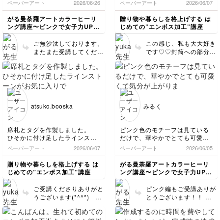
ペーパーアート
2026/06/26
ペーパーアート
2026/06/07
で、曼荼羅の魅力がたくさん詰
何度見ても素敵…( *´艸｀)♥️
まっていて圧巻です！！ありが
がる曼荼羅アートカラーヒーリ
贈り物や暮らしを格上げする は
とうございました！
ング講座〜ピンクで女子力UPし
じめての”エンボス加工”講座
幸福感を〜
ご無沙汰しております。
この感じ、私も大大好き
またまた受講してくださ
です♡♡封筒への部分エ
ったんですね✨ 入門、ブ
ンボスも素敵ですね✨️マ
ルーに引き続きピンクま
イレポ、ありがとうござ
でありがとうございます
います💕
🩷 とても圧巻です
ね！！ 初めて並べたと
ころを見ました🤩 丁寧
atsuko.booska
みるく
に描かれているからこそ
ですね👏✨
席札とタグを作製しました。
ピンク色のモチーフは見ている
ひそかに付け足したラインスト
だけで、華やかでとても可愛く
ーンがお気に入りです( *´艸｀)♥️
て気分が上がります。
ペーパーアート
2026/06/07
ペーパーアート
2026/06/05
同じ曼荼羅アートでも色合いに
よって印象も変わり作成する事
贈り物や暮らしを格上げする は
がる曼荼羅アートカラーヒーリ
がとても楽しいです！
じめての”エンボス加工”講座
ング講座〜ピンクで女子力UPし
幸福感を〜
ご受講くださりありがと
ピンク編もご受講ありが
うございます(*^^*) 作
とうございます！！ 楽
品、とっても素敵です
しんでいただけて何より
♡♡ワンポイントのライ
です🩷 蓮の花の図案は