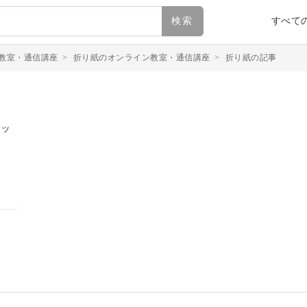
検索
すべて
教室・通信講座
>
折り紙のオンライン教室・通信講座
>
折り紙の記事