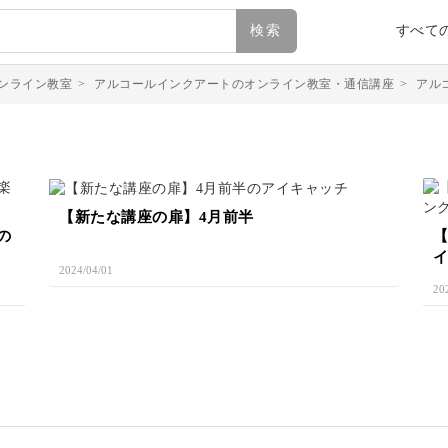
検索
すべて
ンライン教室
>
アルコールインクアートのオンライン教室・通信講座
>
アル
【新たな講座の扉】4月前半
の
2024/04/01
20