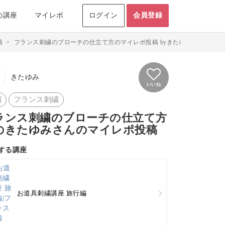
の講座
マイレポ
ログイン
会員登録
稿
>
フランス刺繍のブローチの仕立て方のマイレポ投稿 byきたゆみ
きたゆみ
いいね
繍
フランス刺繍
ランス刺繍のブローチの仕立て方
のきたゆみさんのマイレポ投稿
する講座
お道具刺繍講座 旅行編