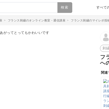
検索
すべて
座
>
フランス刺繍のオンライン教室・通信講座
>
フランス刺繍のマイレポ投
刺
フ
へ
関連