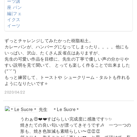
ずっとチャレンジしてみたかった樹脂粘土。
カレーパンが、ハンバーグになってしまったり。。。。他にも
いっぱい、沢山、たくさん反省点はありますが、
先生の可愛い作品を目標に、先生の丁寧で優しい声の分かりや
すい説明を見て聞いて、 とっても楽しく作ることで出来ました
(*´˘`*)
もっと練習して、トーストや シュークリーム・タルトも作れる
ようになりたいです⭐
2020/04/22
＊Le Sucre＊
うわぁ😍❤️❤️すばらしい完成度に感激です✨✨
焼きたての良い匂いが漂ってきそうです🎶 一つ一つの
形も、焼き色加減も素晴らしい〜👏👏👏