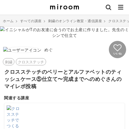
ホーム
>
すべての講座
>
刺繍のオンライン教室・通信講座
>
クロスステ
めぐ
いいね
刺繍
クロスステッチ
クロスステッチのベリーとアルファベットのティ
ッシュケース⑤仕立て〜完成までへのめぐさんの
マイレポ投稿
関連する講座