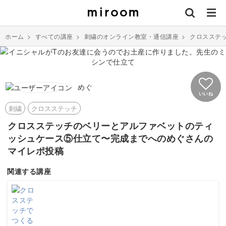
ホーム
>
すべての講座
>
刺繍のオンライン教室・通信講座
>
クロスステ
めぐ
いいね
刺繍
クロスステッチ
クロスステッチのベリーとアルファベットのティ
ッシュケース⑤仕立て〜完成までへのめぐさんの
マイレポ投稿
関連する講座