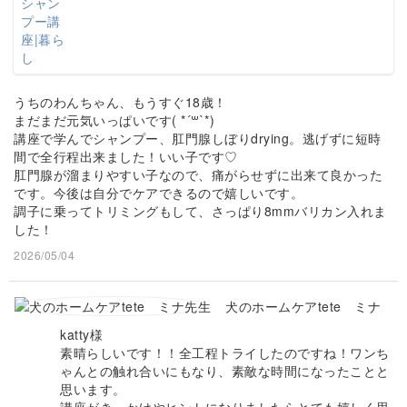
うちのわんちゃん、もうすぐ18歳！
まだまだ元気いっぱいです( *´꒳`*)
講座で学んでシャンプー、肛門腺しぼりdrying。逃げずに短時
間で全行程出来ました！いい子です♡
肛門腺が溜まりやすい子なので、痛がらせずに出来て良かった
です。今後は自分でケアできるので嬉しいです。
調子に乗ってトリミングもして、さっぱり8mmバリカン入れま
した！
2026/05/04
犬のホームケアtete ミナ
katty様
素晴らしいです！！全工程トライしたのですね！ワンち
ゃんとの触れ合いにもなり、素敵な時間になったことと
思います。