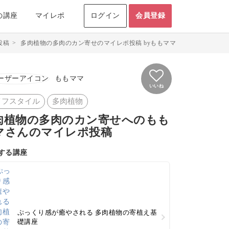
の講座
マイレポ
ログイン
会員登録
投稿
>
多肉植物の多肉のカン寄せのマイレポ投稿 byももママ
ももママ
いいね
イフスタイル
多肉植物
肉植物の多肉のカン寄せへのもも
マさんのマイレポ投稿
する講座
ぷっくり感が癒やされる 多肉植物の寄植え基
礎講座