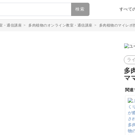
検索
すべて
室・通信講座
>
多肉植物のオンライン教室・通信講座
>
多肉植物のマイレポ
ラ
多
マ
関連