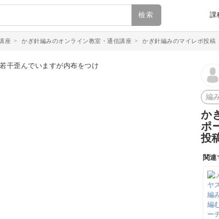
檢索
課
講座
>
かぎ針編みのオンライン教室・通信講座
>
かぎ針編みのマイレポ投稿
編
か
ポ
投
関連