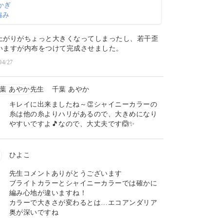
上がりがちょっと大きくなってしまったし、若干歪
いますが内布をつけて完成させました。
04/27
千葉 あやか
キレイに出来ましたね～👏シャイニーカラーの
糸は他の糸よりハリがあるので、大きめになり
やすいですよ🎵なので、大丈夫です🙆✨
ひよこ
先生コメントありがとうございます
ブライトカラーとシャイニーカラーでは確かに
編み心地が違いますね！
カラーで大きさが変わるとは…エコアンダリア
奥が深いですね