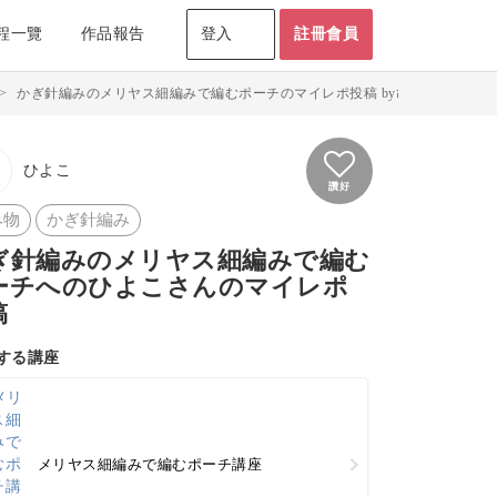
程一覽
作品報告
登入
註冊會員
>
かぎ針編みのメリヤス細編みで編むポーチのマイレポ投稿 byひよこ
ひよこ
讚好
み物
かぎ針編み
ぎ針編みのメリヤス細編みで編む
ーチへのひよこさんのマイレポ
稿
する講座
メリヤス細編みで編むポーチ講座