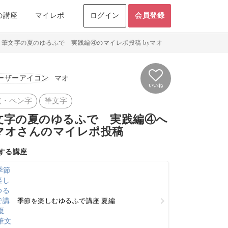
の講座
マイレポ
ログイン
会員登録
>
筆文字の夏のゆるふで 実践編④のマイレポ投稿 byマオ
マオ
いいね
道・ペン字
筆文字
文字の夏のゆるふで 実践編④へ
マオさんのマイレポ投稿
する講座
季節を楽しむゆるふで講座 夏編