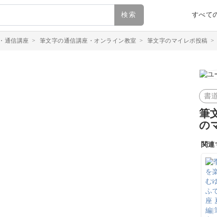
検索
すべて
・通信講座
>
筆文字の通信講座・オンライン教室
>
筆文字のマイレポ投稿
書
筆
の
関連