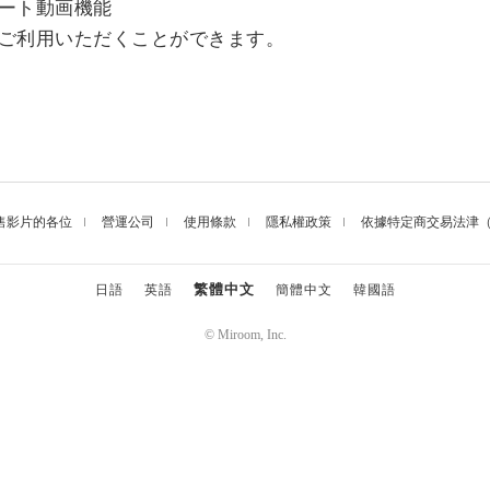
ート動画機能
ご利用いただくことができます。
售影片的各位
營運公司
使用條款
隱私權政策
依據特定商交易法津
繁體中文
日語
英語
簡體中文
韓國語
© Miroom, Inc.