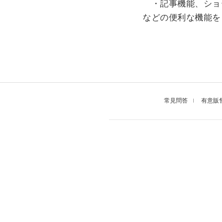
・記事機能、ショ
などの便利な機能を
常見問答
有意販