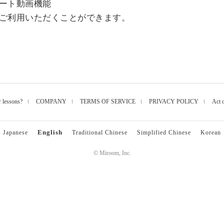
ート動画機能
ご利用いただくことができます。
r lessons?
COMPANY
TERMS OF SERVICE
PRIVACY POLICY
Act 
English
Japanese
Traditional Chinese
Simplified Chinese
Korean
© Miroom, Inc.