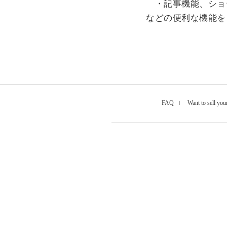
・記事機能、ショ
などの便利な機能を
FAQ
Want to sell you