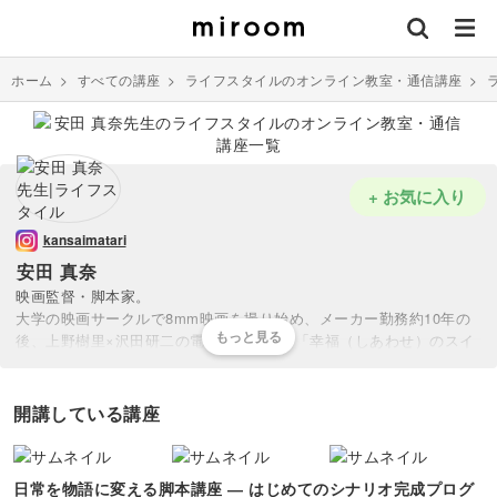
ホーム
>
すべての講座
>
ライフスタイルのオンライン教室・通信講座
>
+ お気に入り
kansaimatari
安田 真奈
映画監督・脚本家。
大学の映画サークルで8mm映画を撮り始め、メーカー勤務約10年の
後、上野樹里×沢田研二の電器屋親子映画「幸福（しあわせ）のスイ
ッチ」（2006年）監督・脚本で劇場デビュー。同作品にて第16回日
本映画批評家大賞特別女性監督賞、第2回おおさかシネマフェスティ
バル脚本賞を受賞。
開講している講座
ほか、堀田真由主演「36.8℃ サンジュウロクドハチブ」（2018
年）、小芝風花主演「TUNAガール」（2019年）、片岡千之助主演
「メンドウな人々」（2023年）、片岡礼子主演短編「あした、授業
日常を物語に変える脚本講座 ― はじめてのシナリオ完成プログ
参観いくから。」（2021年）などの監督・脚本を担当。