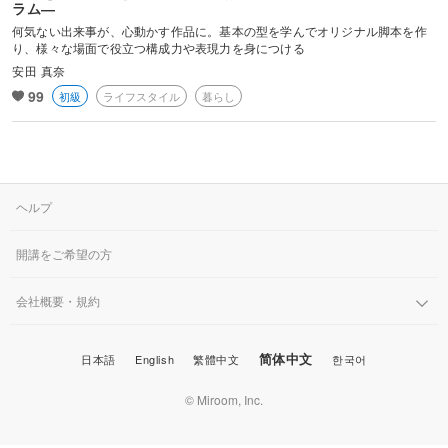
ラム―
脚本のみ担当の作品は、NHK「やさしい花」「ちょっとは、ダラズ
何気ない出来事が、心動かす作品に。基本の型を学んでオリジナル脚本を作
に。」「中学生日記(6話)」、関西テレビ「大阪環状線 part2 ひと駅
り、様々な場面で役立つ構成力や表現力を身につける
ごとの愛物語 station8 芦原橋駅編 ダダダゆうてドン」「大阪環状線
安田 真奈
part3 ひと駅ごとのスマイル station7 寺田町駅編 宇宙のタコヤ
99
初級
ライフスタイル
暮らし
キ」、映画「神戸在住」「猫目小僧」など。
安田真奈公式サイト
https://yasudamana.com/
ヘルプ
開講をご希望の方
会社概要・規約
简体中文
日本語
English
繁體中文
한국어
© Miroom, Inc.