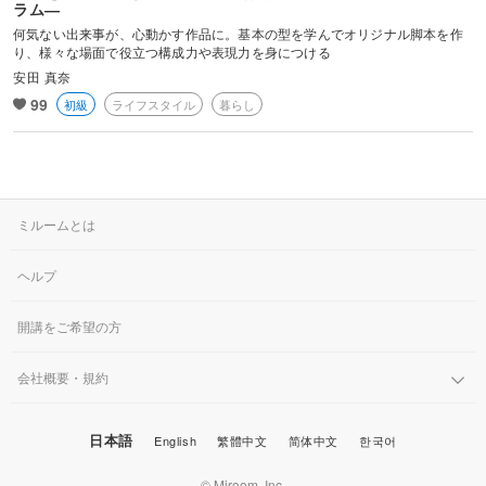
ラム―
脚本のみ担当の作品は、NHK「やさしい花」「ちょっとは、ダラズ
何気ない出来事が、心動かす作品に。基本の型を学んでオリジナル脚本を作
に。」「中学生日記(6話)」、関西テレビ「大阪環状線 part2 ひと駅
り、様々な場面で役立つ構成力や表現力を身につける
ごとの愛物語 station8 芦原橋駅編 ダダダゆうてドン」「大阪環状線
安田 真奈
part3 ひと駅ごとのスマイル station7 寺田町駅編 宇宙のタコヤ
99
初級
ライフスタイル
暮らし
キ」、映画「神戸在住」「猫目小僧」など。
安田真奈公式サイト
https://yasudamana.com/
ミルームとは
ヘルプ
開講をご希望の方
会社概要・規約
日本語
English
繁體中文
简体中文
한국어
© Miroom, Inc.