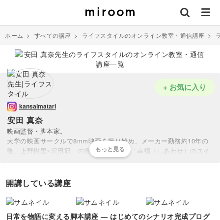
ホーム
>
すべての講座
>
ライフスタイルのオンライン教室・通信講座
>
+ お気に入り
kansaimatari
安田 真奈
映画監督・脚本家。
大学の映画サークルで8mm映画を撮り始め、メーカー勤務約10年の
後、上野樹里×沢田研二の電器屋親子映画「幸福（しあわせ）のスイ
ッチ」（2006年）監督・脚本で劇場デビュー。同作品にて第16回日
本映画批評家大賞特別女性監督賞、第2回おおさかシネマフェスティ
バル脚本賞を受賞。
開講している講座
ほか、堀田真由主演「36.8℃ サンジュウロクドハチブ」（2018
年）、小芝風花主演「TUNAガール」（2019年）、片岡千之助主演
「メンドウな人々」（2023年）、片岡礼子主演短編「あした、授業
日常を物語に変える脚本講座 ― はじめてのシナリオ完成プログ
参観いくから。」（2021年）などの監督・脚本を担当。