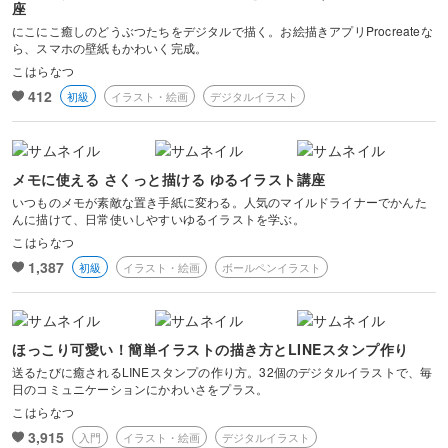
座
嬉しいことだ〜！と再確認しました。
にこにこ癒しのどうぶつたちをデジタルで描く。お絵描きアプリProcreateな
ら、スマホの壁紙もかわいく完成。
絵を描くことに苦手意識がある方にも、
こはらなつ
イラストを描くことの楽しさや、
412
初級
イラスト・絵画
デジタルイラスト
描いたイラストを通して、誰かに喜んでもらうことの喜びを感じてい
ただけたらと思います！
こはらなつ流の“簡単にかわいいイラストを描くコツ“をお伝えしなが
メモに使える さくっと描ける ゆるイラスト講座
ら、イラストを描くことをみなさんと一緒に楽しみたいです！よろし
くお願いいたします〜！
いつものメモが素敵な置き手紙に変わる。人気のマイルドライナーでかんた
んに描けて、日常使いしやすいゆるイラストを学ぶ。
こはらなつ
1,387
初級
イラスト・絵画
ボールペンイラスト
ほっこり可愛い！簡単イラストの描き方とLINEスタンプ作り
送るたびに癒されるLINEスタンプの作り方。32個のデジタルイラストで、毎
日のコミュニケーションにかわいさをプラス。
こはらなつ
3,915
入門
イラスト・絵画
デジタルイラスト