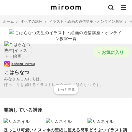
ホーム
>
すべての講座
>
イラスト・絵画の通信講座・オンライン教室
>
+ お気に入り
kohara_natsu
こはらなつ
みなさんこんにちは。
ほっこりを届けるイラストレーターのこはらなつです。
好きなものや日常のつぶやきを
イラストと手書き文字にして、
InstagramやTwitterにて発信しています。
開講している講座
私の投稿に「いつも癒されています」「かわいくてほっこりしまし
た！」などのメッセージをいただき、あぁ〜嬉しいなぁ〜と幸せに浸
ほっこり可愛い♪ スマホの壁紙に使える簡単どうぶつイラスト講
っています。そして、絵を描いて誰かに喜んでもらうことってなんて