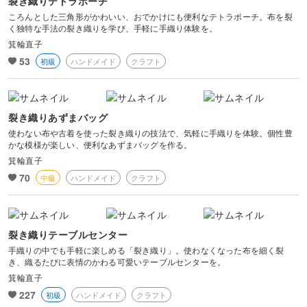
裂き織りテトラポーチ
ころんとした三角形がかわいい、おでかけにも便利なテトラポーチ。布を裂
く独特な手法の裂き織りを学び、手軽に手織り体験を。
箕輪直子
53
初級
ハンドメイド
クラフト
裂き織りあずまバッグ
使わない布や古着を使った裂き織りの技法で、気軽に手織りを体験。個性豊
かな模様が楽しい、便利なあずまバッグを作る。
箕輪直子
70
中級
ハンドメイド
クラフト
裂き織りテーブルセンター
手織りの中でも手軽に楽しめる「裂き織り」。使わなくなった布を細く裂
き、織るたびに表情のかわる可愛いテーブルセンターを。
箕輪直子
227
初級
ハンドメイド
クラフト