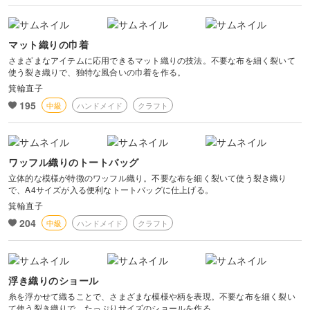
マット織りの巾着
さまざまなアイテムに応用できるマット織りの技法。不要な布を細く裂いて
使う裂き織りで、独特な風合いの巾着を作る。
箕輪直子
195
中級
ハンドメイド
クラフト
ワッフル織りのトートバッグ
立体的な模様が特徴のワッフル織り。不要な布を細く裂いて使う裂き織り
で、A4サイズが入る便利なトートバッグに仕上げる。
箕輪直子
204
中級
ハンドメイド
クラフト
浮き織りのショール
糸を浮かせて織ることで、さまざまな模様や柄を表現。不要な布を細く裂い
て使う裂き織りで、たっぷりサイズのショールを作る。