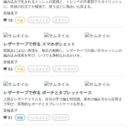
編み込みで生まれるメッシュの質感と、トレンドの巾着型でスタイリッシュ
に。筒状の仕立てや補強で、使うほどに風合いも深まる。
箕輪直子
18
中級
ハンドメイド
クラフト
レザーテープで作る スマホポシェット
既製品にはない表情を、毎日の相棒に。レザーテープの扱い方やメッシュの
編み込み技術を学び、いつでも身軽なお出かけを。
箕輪直子
53
中級
ハンドメイド
レザークラフト
レザーテープで作る ポーチとタブレットケース
上質なレザーアイテムを、自分の手で編む特別感。基本の編み方から応用ま
で学び、実用的なポーチとタブレットケースを作る。
箕輪直子
51
初級
ハンドメイド
クラフト