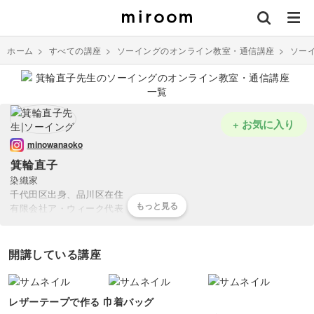
ホーム
>
すべての講座
>
ソーイングのオンライン教室・通信講座
>
ソー
+ お気に入り
minowanaoko
箕輪直子
染織家
千代田区出身、品川区在住
有限会社ア・ウィーク代表
共立女子大学染織専攻卒
日本染織協会会長
楽習フォーラムリビングアート手織倶楽部会長
開講している講座
著書は「手織り大全」「草木染め大全」「裂織り大全」「裂き織りレ
ッスン」など30冊以上
品川区西五反田でギャラリーとスクールを兼ねたSHOPを主宰
レザーテープで作る 巾着バッグ