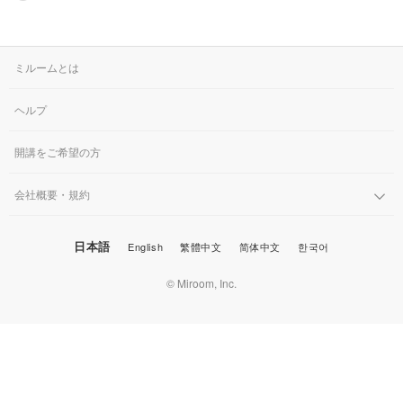
横向きなのは、気になら
ないですよ〜 細かい部
分は、どうしても難しい
のですが、柴犬より、上
ミルームとは
達してると思います！！
ヘルプ
開講をご希望の方
会社概要・規約
日本語
English
繁體中文
简体中文
한국어
© Miroom, Inc.