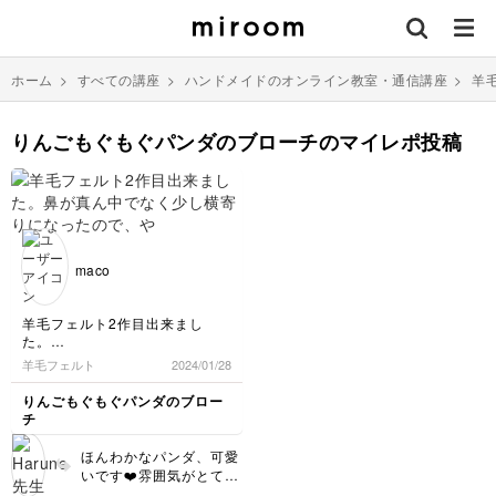
ホーム
>
すべての講座
>
ハンドメイドのオンライン教室・通信講座
>
羊
りんごもぐもぐパンダのブローチのマイレポ投稿
maco
羊毛フェルト2作目出来まし
た。
鼻が真ん中でなく少し横寄りに
羊毛フェルト
2024/01/28
なったので、やや横向きのパン
ダさんにしました。
りんごもぐもぐパンダのブロー
りんごの球体、口部分の凹凸、
チ
手のスジ付け が難しかったです
が楽しくできました。
ほんわかなパンダ、可愛
いです❤️雰囲気がとても
良いパンダですね☺️やや