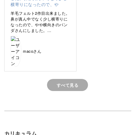
普段使いしやすいブローチに仕上げますので、洋服やバッ
羊毛フェルト2作目出来ました。
グなど好きな場所につけてお出かけすることができます
鼻が真ん中でなく少し横寄りに
なったので、やや横向きのパン
よ。
ダさんにしました。
りんごの球体、口部分の凹凸、
手のスジ付け が難しかったです
もぐもぐ美味しそうに食べる表情を出すポイントをしっか
が楽しくできました。
り解説していきます！
macoさん
具体的なポイントは、
◆羊毛フェルトでパンダの形を作る方法
すべて見る
◆顔にふっくらとした立体感をつけるコツ
◆りんごを食べているように表現するポイント
◆可愛い表情を作るテクニック
◆ブローチに仕上げる方法
カリキュラム