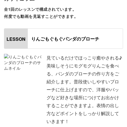
可愛いパンダを作るためのテクニックを、ひと工程ずつ丁
寧にレクチャーしていきますよ。
全1回のレッスンで構成されています。
何度でも動画を見返すことができます。
りんごもぐもぐパンダのブローチ
LESSON
可愛い顔を作るために、お鼻に立体感をつける方法や顔の
くぼみをつける方法など、細かい造形のコツもたっぷり盛
り込みました！
見ているだけでほっこり癒やされる♪
美味しそうにモグモグりんごを食べ
羊毛フェルトの基本的なテクニックがマスターできている
る、パンダのブローチの作り方をご
方が、さらに豊かな表現力を身につけることができるレッ
紹介します。普段使いしやすいブロ
スン内容となっていますよ。
ーチに仕上げますので、洋服やバッ
グなど好きな場所につけてお出かけ
Harune先生のような可愛いパンダが作れるようになった
することができますよ。表情の出し
ら、パンダの表情を変えたりリンゴを違うフルーツに変え
方などポイントをしっかり解説して
たりと、様々なアレンジを楽しんでみましょう。
いきます！