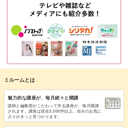
土台を作る
02:45
鼻をつける
19:42
耳をつける
22:35
リンゴをつける
29:23
輪郭をきれいにする
32:22
目をいれる
39:21
ミルームとは
口の影を入れる
48:01
手を付ける
53:01
魅力的な講座が、毎月続々と開講
講師と編集部がこだわって作る講座が、毎月開講
リンゴのヘタをつける
71:34
されます。講座は現在3,000件以上。自分のお気に
入りがきっと見つかります。
バランスを見て微調整する
73:47