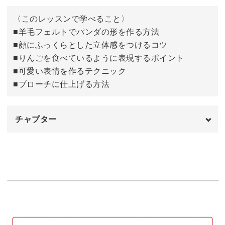
愛らしいパンダのブローチは大人だけでなく、お子さまに
〈このレッスンで学べること〉
も喜ばれること間違いなし♪
■羊毛フェルトでパンダの形を作る方法
■顔にふっくらとした立体感をつけるコツ
■りんごを食べているように表現するポイント
りんごをもぐもぐ美味しそうに食べるパンダの作り方をマ
■可愛い表情を作るテクニック
スターして、様々なアレンジをしたパンダを作ってみてく
■ブローチに仕上げる方法
ださいね♪
チャプター
オープニング
00:00
はじめに
00:16
使用材料・道具
00:25
始める前の準備
01:35