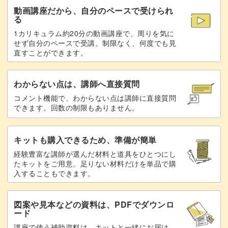
動画講座だから、自分のペースで受けられ
ほっぺをつける
74:40
る
1カリキュラム約20分の動画講座で、周りを気に
手のラインを入れる
77:16
せず自分のペースで受講。制限なく、何度でも見
直すことができます。
ボンドで目をつける
85:17
裏を切り落とす
86:20
わからない点は、講師へ直接質問
コメント機能で、わからない点は講師に直接質問
パンダの周りを切り落とす
87:10
できます。回数の制限もありません。
微調整する
88:11
キットも購入できるため、準備が簡単
ブローチに仕立てる
89:28
経験豊富な講師が選んだ材料と道具をひとつにし
たキットをご用意。足りない材料だけを単品で購
気になるところを訂正して完成
95:11
入することもできます。
まとめ
96:14
図案や見本などの資料は、PDFでダウンロ
ード
講座で使う補助資料は、キットと一緒にお届け、