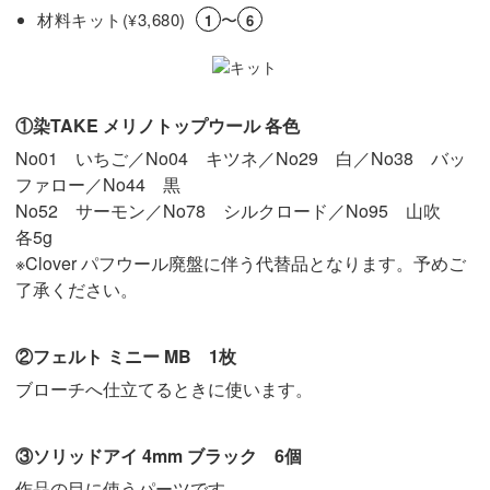
材料キット(
3,680)
〜
¥
1
6
①染TAKE メリノトップウール 各色
No01 いちご／No04 キツネ／No29 白／No38 バッ
ファロー／No44 黒
No52 サーモン／No78 シルクロード／No95 山吹
各5g
※Clover パフウール廃盤に伴う代替品となります。予めご
了承ください。
②フェルト ミニー MB 1枚
ブローチへ仕立てるときに使います。
③ソリッドアイ 4mm ブラック 6個
作品の目に使うパーツです。