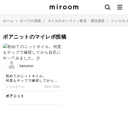
ホーム
>
すべての講座
>
ネイルのオンライン教室・通信講座
>
ジェルネ
ボアニットのマイレポ投稿
harurinn
初めてのニットネイル。
何度もチップで練習してから自
爪にやってみました。少し失敗
ジェルネイル
2021/12/24
のところもあるけど、可愛くで
きたと思います。
ボアニット
先生の説明が丁寧でわかりやす
かったです。
ボアパウダーをかけたところ
が、ザラザラでニット感があっ
て可愛いけど、服などに引っか
かりがあるので、バフをかけま
した。本当はかけない方がいい